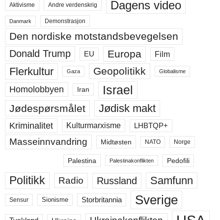
Dagens video
Aktivisme
Andre verdenskrig
Demonstrasjon
Danmark
Den nordiske motstandsbevegelsen
Europa
Donald Trump
Film
EU
Flerkultur
Geopolitikk
Gaza
Globalisme
Israel
Homolobbyen
Iran
Jødisk makt
Jødespørsmålet
Kriminalitet
LHBTQP+
Kulturmarxisme
Masseinnvandring
Midtøsten
NATO
Norge
Palestina
Pedofili
Palestinakonflikten
Politikk
Samfunn
Russland
Radio
Sverige
Storbritannia
Sensur
Sionisme