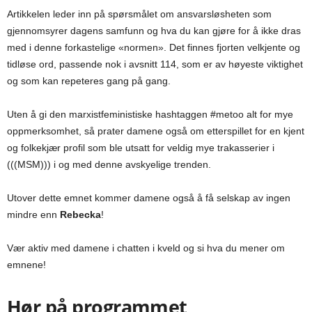
Artikkelen leder inn på spørsmålet om ansvarsløsheten som
gjennomsyrer dagens samfunn og hva du kan gjøre for å ikke dras
med i denne forkastelige «normen». Det finnes fjorten velkjente og
tidløse ord, passende nok i avsnitt 114, som er av høyeste viktighet
og som kan repeteres gang på gang.
Uten å gi den marxistfeministiske hashtaggen #metoo alt for mye
oppmerksomhet, så prater damene også om etterspillet for en kjent
og folkekjær profil som ble utsatt for veldig mye trakasserier i
(((MSM))) i og med denne avskyelige trenden.
Utover dette emnet kommer damene også å få selskap av ingen
mindre enn
Rebecka
!
Vær aktiv med damene i chatten i kveld og si hva du mener om
emnene!
Hør på programmet