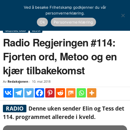
Ved å besøke Frihetskamp godkjenner du vår
personvernerklæring.
Hjem
Nasjonal kamp
Media
Radio Regjeringen #114: Fjorten ord, Metoo og en
Ok
Personvernerklæring
kjær tilbakekomst
NASJONAL KAMP
MEDIA
Radio Regjeringen #114:
Fjorten ord, Metoo og en
kjær tilbakekomst
Av
Redaksjonen
-
10. mai 2018
RADIO
Denne uken sender Elin og Tess det
114. programmet allerede i kveld.