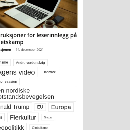
truksjoner for leserinnlegg på
hetskamp
sjonen
-
14. desember 2021
visme
Andre verdenskrig
gens video
Danmark
onstrasjon
n nordiske
tstandsbevegelsen
Europa
nald Trump
EU
Flerkultur
m
Gaza
opolitikk
Globalisme