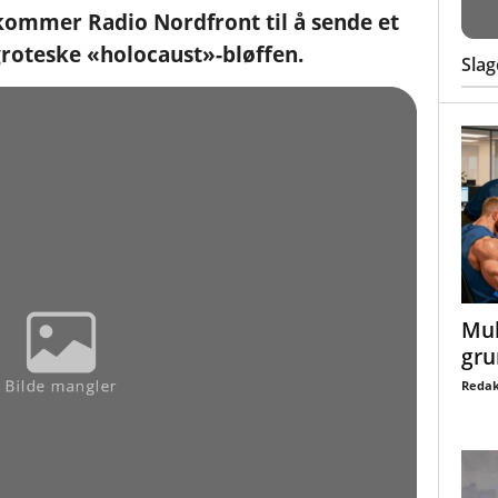
 kommer Radio Nordfront til å sende et
roteske «holocaust»-bløffen.
Slag
Mul
gru
Redak