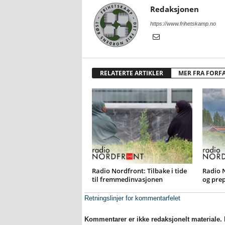
Redaksjonen
https://www.frihetskamp.no
RELATERTE ARTIKLER
MER FRA FORF
Radio Nordfront: Tilbake i tide
Radio 
til fremmedinvasjonen
og pre
Retningslinjer for kommentarfelet
Kommentarer er ikke redaksjonelt materiale. M