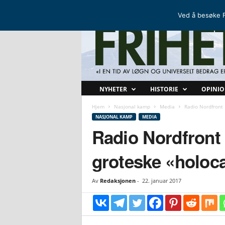
FRIHETSKAMP
DEN NORDISKE MOTSTANDSBEVEGELSEN
Ved å besøke F
F
NYHETER
HISTORIE
OPINI
r
i
Hjem
Nasjonal kamp
Media
Radio Nordfront 
h
NASJONAL KAMP
MEDIA
e
Radio Nordfront 
t
s
groteske «holoca
k
a
m
Av
Redaksjonen
-
22. januar 2017
p