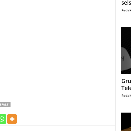
sel
Redak
Gru
Tel
Redak
EFALT