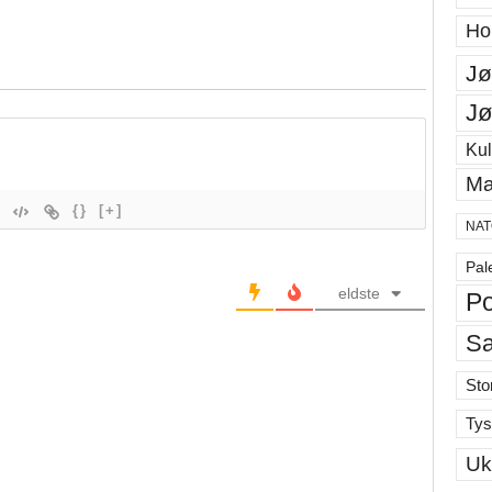
Ho
Jø
Jø
Kul
Ma
{}
[+]
NAT
Pal
eldste
Po
S
Sto
Tys
Uk