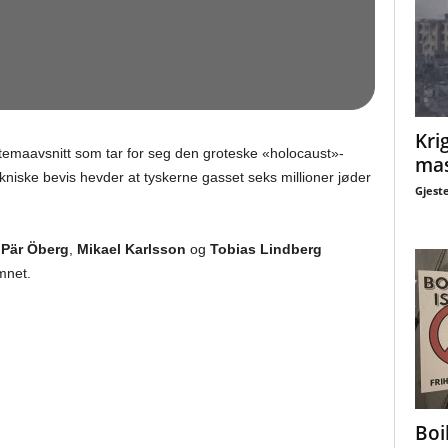
Krig
 temaavsnitt som tar for seg den groteske «holocaust»-
mas
tekniske bevis hevder at tyskerne gasset seks millioner jøder
Gjest
,
Pär Öberg
,
Mikael Karlsson
og
Tobias Lindberg
mnet.
Boi