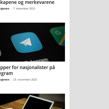
skapene og merkevarene
sjonen
-
7. desember 2023
pper for nasjonalister på
egram
sjonen
-
23. november 2023