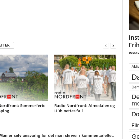
Ins
Fri
ATTER
Redak
Akti
Da
Dem
De
mo
Nordfront: Sommerferie
Radio Nordfront: Almedalen og
pping
Hübinettes fall
Do
Fil
Ge
an er selv ansvarlig for det man skriver i kommentarfeltet.