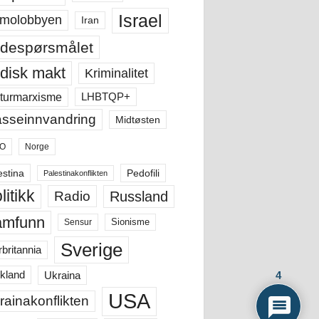
Israel
molobbyen
Iran
despørsmålet
disk makt
Kriminalitet
LHBTQP+
turmarxisme
sseinnvandring
Midtøsten
O
Norge
estina
Pedofili
Palestinakonflikten
litikk
Russland
Radio
amfunn
Sensur
Sionisme
Sverige
rbritannia
Ukraina
4
kland
USA
rainakonflikten