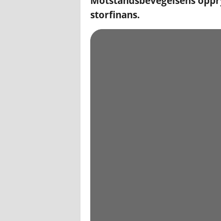
Motstandsbevegelsens oppr
storfinans.