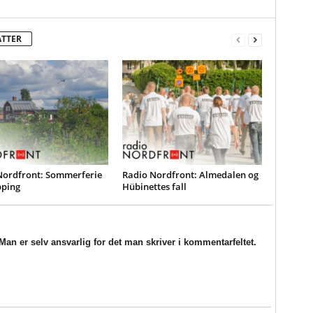
ATTER
Nordfront: Sommerferie
Radio Nordfront: Almedalen og
pping
Hübinettes fall
an er selv ansvarlig for det man skriver i kommentarfeltet.