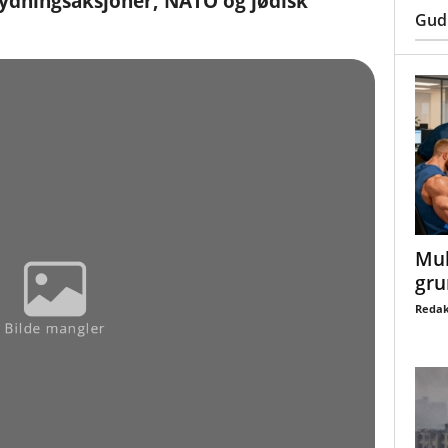
ydningsaksjoner, NATO og jødisk
Gud
Mul
gru
Redak