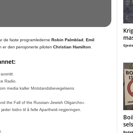
Krig
mas
ltar de faste programlederne
Robin Palmblad
,
Emil
Gjest
n er den pensjonerte piloten
Christian Hamilton
.
annet:
 avsnitt.
ce Radio.
som media kaller Motstandsbevegelsens
d the Fall of the Russian-Jewish Oligarchs».
øder bidro til å felle Apartheid-regjeringen.
Boi
sel
s.
Redak