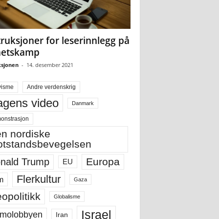
truksjoner for leserinnlegg på
hetskamp
sjonen
-
14. desember 2021
visme
Andre verdenskrig
gens video
Danmark
onstrasjon
n nordiske
tstandsbevegelsen
Europa
nald Trump
EU
Flerkultur
m
Gaza
opolitikk
Globalisme
Israel
molobbyen
Iran