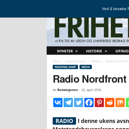
FRIHETSKAMP
DEN NORDISKE MOTSTANDSBEVEGELSEN
Ved å besøke F
F
NYHETER
HISTORIE
OPINI
r
i
Hjem
Nasjonal kamp
Media
Radio Nordfront
h
NASJONAL KAMP
MEDIA
e
Radio Nordfront
t
s
Av
Redaksjonen
-
22. april 2016
k
a
m
p
RADIO
I denne ukens avsni