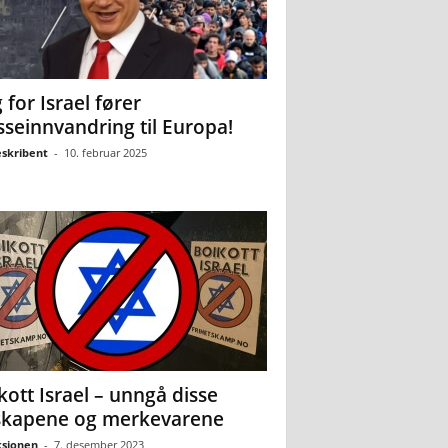
 for Israel fører
seinnvandring til Europa!
eskribent
-
10. februar 2025
kott Israel – unngå disse
skapene og merkevarene
sjonen
-
7. desember 2023