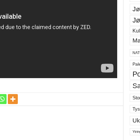
Jø
Jø
Kul
Ma
NAT
Pal
Po
S
Sto
Tys
Uk
Ytrin