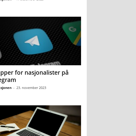
pper for nasjonalister på
egram
sjonen
-
23. november 2023