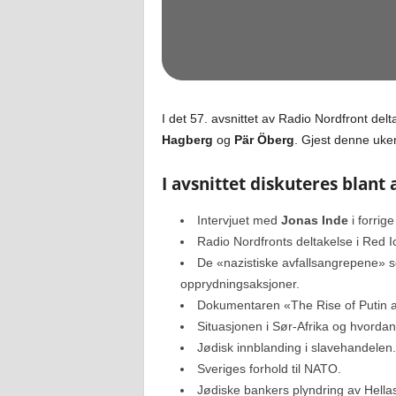
I det 57. avsnittet av Radio Nordfront de
Hagberg
og
Pär Öberg
. Gjest denne uke
I avsnittet diskuteres blant 
Intervjuet med
Jonas Inde
i forrige
Radio Nordfronts deltakelse i Red I
De «nazistiske avfallsangrepene» 
opprydningsaksjoner.
Dokumentaren «The Rise of Putin an
Situasjonen i Sør-Afrika og hvordan j
Jødisk innblanding i slavehandelen.
Sveriges forhold til NATO.
Jødiske bankers plyndring av Hella