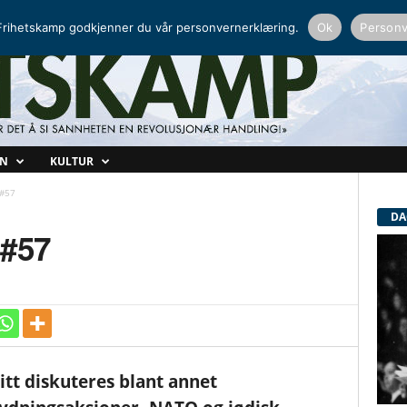
NORDISK RADIO
PEERTUBE
rihetskamp godkjenner du vår personvernerklæring.
Ok
Personv
ON
KULTUR
 #57
DA
 #57
tt diskuteres blant annet