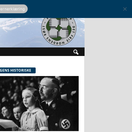
ernerklæring
GENS HISTORISKE