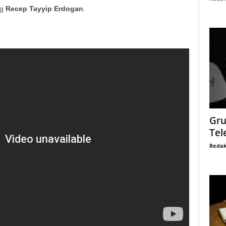
g
Recep Tayyip Erdogan
.
Gru
Tel
Redak