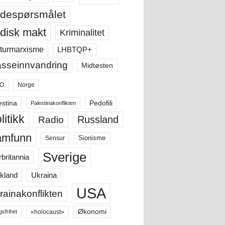
despørsmålet
disk makt
Kriminalitet
LHBTQP+
turmarxisme
sseinnvandring
Midtøsten
O
Norge
estina
Pedofili
Palestinakonflikten
litikk
Russland
Radio
amfunn
Sensur
Sionisme
Sverige
rbritannia
Ukraina
kland
USA
rainakonflikten
Økonomi
«holocaust»
gsfrihet