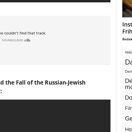
Ins
Fri
Redak
Akti
Da
Dem
De
d the Fall of the Russian-Jewish
mo
:
Do
Fil
Ge
Ho