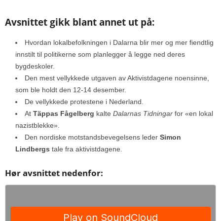
Avsnittet gikk blant annet ut på:
Hvordan lokalbefolkningen i Dalarna blir mer og mer fiendtlig
innstilt til politikerne som planlegger å legge ned deres
bygdeskoler.
Den mest vellykkede utgaven av Aktivistdagene noensinne,
som ble holdt den 12-14 desember.
De vellykkede protestene i Nederland.
At
Täppas Fågelberg
kalte
Dalarnas Tidningar
for «en lokal
nazistblekke».
Den nordiske motstandsbevegelsens leder
Simon
Lindbergs
tale fra aktivistdagene.
Hør avsnittet nedenfor: