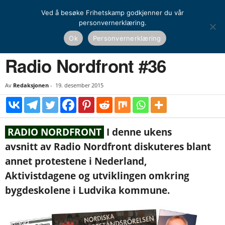
Ved å besøke Frihetskamp godkjenner du vår
personvernerklæring.
Hjem
Nasjonal kamp
Media
Radio Nordfront #36
Ok
Personvernerklæring
NASJONAL KAMP
MEDIA
Radio Nordfront #36
Av
Redaksjonen
-
19. desember 2015
RADIO NORDFRONT
I denne ukens
avsnitt av Radio Nordfront diskuteres blant
annet protestene i Nederland,
Aktivistdagene og utviklingen omkring
bygdeskolene i Ludvika kommune.