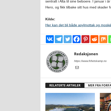
sentralt i Alta til sine beboere. I januar i
Hero, og fikk tilbake sitt hus med skader 
Kilde:
Her kan det bli både asylmottak og mosk
Redaksjonen
https://www.frihetskamp.no
RELATERTE ARTIKLER
MER FRA FORF