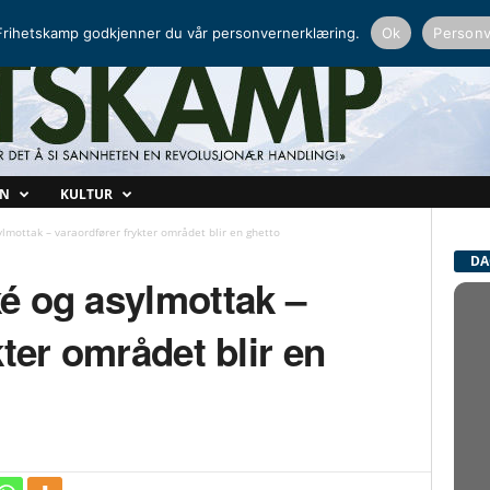
NORDISK RADIO
PEERTUBE
rihetskamp godkjenner du vår personvernerklæring.
Ok
Personv
ON
KULTUR
lmottak – varaordfører frykter området blir en ghetto
DA
é og asylmottak –
kter området blir en