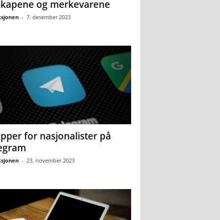
skapene og merkevarene
sjonen
-
7. desember 2023
pper for nasjonalister på
egram
sjonen
-
23. november 2023