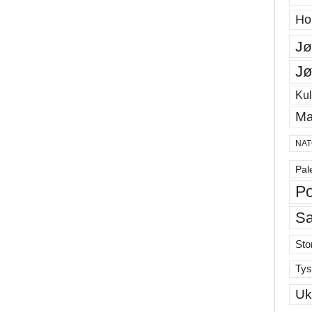
Ho
Jø
Jø
Kul
Ma
NAT
Pal
Po
S
Sto
Tys
Uk