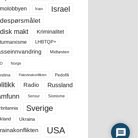
Israel
molobbyen
Iran
despørsmålet
disk makt
Kriminalitet
LHBTQP+
turmarxisme
sseinnvandring
Midtøsten
O
Norge
estina
Pedofili
Palestinakonflikten
litikk
Russland
Radio
amfunn
Sensur
Sionisme
Sverige
rbritannia
Ukraina
kland
USA
rainakonflikten