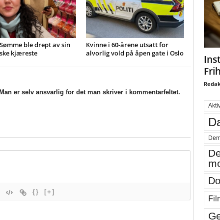
Sømme ble drept av sin
Kvinne i 60-årene utsatt for
ske kjæreste
alvorlig vold på åpen gate i Oslo
Ins
Fri
Redak
an er selv ansvarlig for det man skriver i kommentarfeltet.
Akti
Da
Dem
De
mo
Do
{}
[+]
Fil
Ge