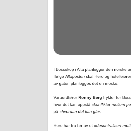
I Bossekop i Alta planlegger den norske as
Ifølge
Altaposten
skal Hero og hotelleier
av gaten planlegges det en moské.
Varaordfører
Ronny Berg
frykter for Bos
hvor det kan oppstå
«konflikter mellom pe
på
«hvordan det kan gå»
.
Hero har fra før av et
«desentralisert mot