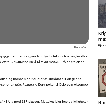
Krig
mas
Gjest
Alta sentrum.
ylgiganten Hero å gjøre Nordlys hotell om til et asylmottak.
en være
«i sluttfasen for å få til en avtale»
. På andre siden
sekop og mener man risikerer at området blir en ghetto
rsoner av ulike kulturer»
. Berg peker til Oslo som eksempel
Boi
tak»
i Alta med 187 plasser. Mottaket leier hus og leiligheter