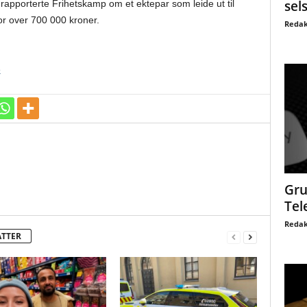
sel
 år rapporterte Frihetskamp om et ektepar som leide ut til
for over 700 000 kroner.
Redak
é
Gru
Tel
Redak
ATTER