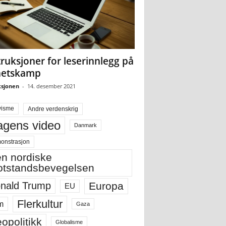
truksjoner for leserinnlegg på
hetskamp
sjonen
-
14. desember 2021
visme
Andre verdenskrig
gens video
Danmark
onstrasjon
n nordiske
tstandsbevegelsen
Europa
nald Trump
EU
Flerkultur
m
Gaza
opolitikk
Globalisme