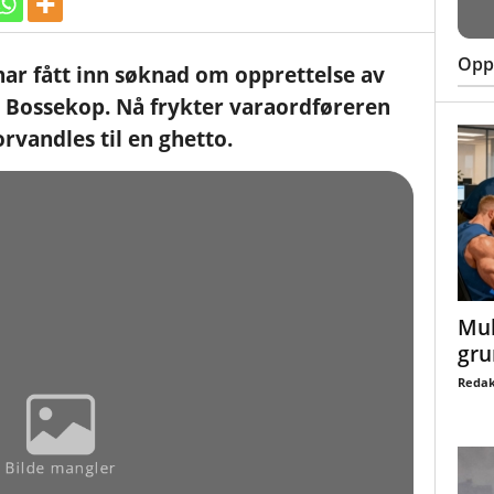
Oppt
r fått inn søknad om opprettelse av
 Bossekop. Nå frykter varaordføreren
rvandles til en ghetto.
Mul
gru
Redak