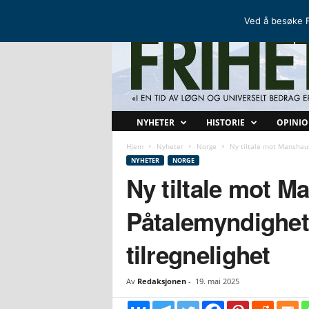
FRIHETSKAMP
DEN NORDISKE MOTSTANDSBEVEGELSEN
Ved å besøke F
F
NYHETER
HISTORIE
OPINI
r
i
Hjem
Nyheter
Norge
Ny tiltale mot Manshaus
h
NYHETER
NORGE
e
Ny tiltale mot M
t
s
Påtalemyndighet
k
a
tilregnelighet
m
p
Av
Redaksjonen
-
19. mai 2025