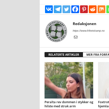
Redaksjonen
https://www.frihetskamp.no
RELATERTE ARTIKLER
MER FRA FORF
Peralta rev dommen i stykker og
Foxtrot
hilste med strak arm
hjemla