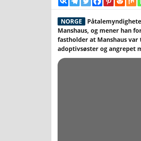
NORGE
Påtalemyndigheten 
Manshaus, og mener han fort
fastholder at Manshaus var t
adoptivsøster og angrepet 