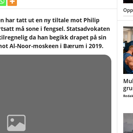
Oppt
har tatt ut en ny tiltale mot Philip
satt må sone i fengsel. Statsadvokaten
ilregnelig da han begikk drapet på sin
mot Al-Noor-moskeen i Bærum i 2019.
Mul
gru
Redak