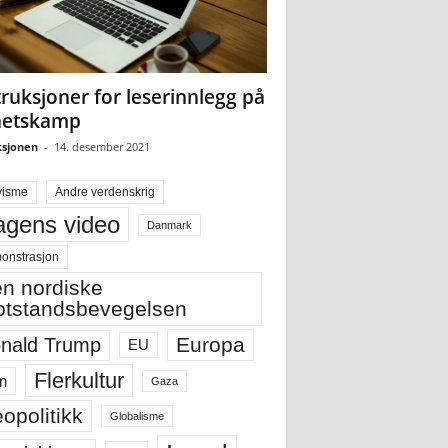
truksjoner for leserinnlegg på
hetskamp
sjonen
-
14. desember 2021
visme
Andre verdenskrig
gens video
Danmark
onstrasjon
n nordiske
tstandsbevegelsen
Europa
nald Trump
EU
Flerkultur
m
Gaza
opolitikk
Globalisme