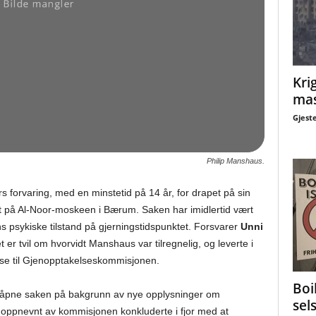
Krig
mas
Gjest
Philip Manshaus.
rs forvaring, med en minstetid på 14 år, for drapet på sin
t på Al-Noor-moskeen i Bærum. Saken har imidlertid vært
 psykiske tilstand på gjerningstidspunktet. Forsvarer
Unni
 er tvil om hvorvidt Manshaus var tilregnelig, og leverte i
se til Gjenopptakelseskommisjonen.
Boi
 åpne saken på bakgrunn av nye opplysninger om
sel
oppnevnt av kommisjonen konkluderte i fjor med at