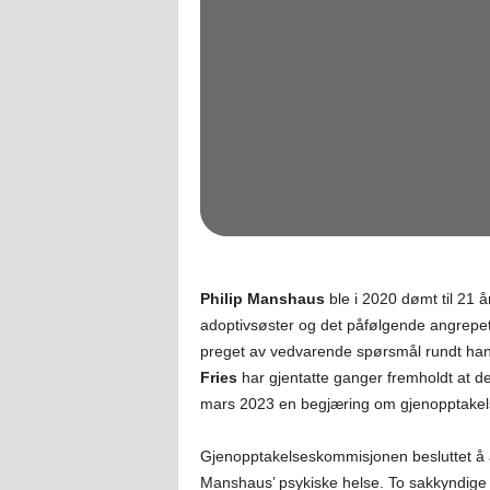
Philip Manshaus
ble i 2020 dømt til 21 å
adoptivsøster og det påfølgende angrepe
preget av vedvarende spørsmål rundt hans
Fries
har gjentatte ganger fremholdt at det
mars 2023 en begjæring om gjenopptakel
Gjenopptakelseskommisjonen besluttet å
Manshaus’ psykiske helse. To sakkyndige 