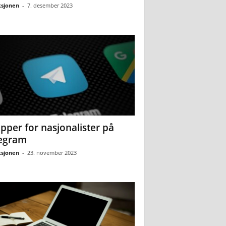
sjonen
-
7. desember 2023
pper for nasjonalister på
egram
sjonen
-
23. november 2023