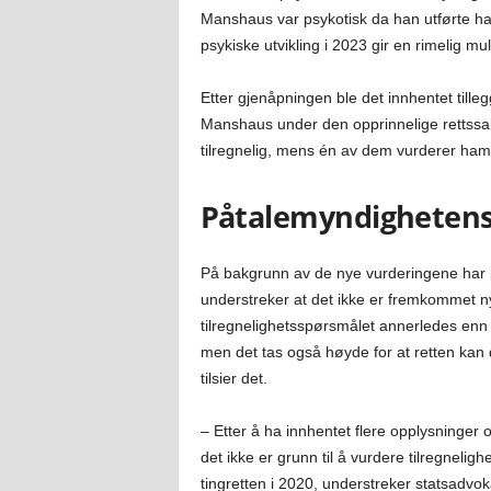
Manshaus var psykotisk da han utførte h
psykiske utvikling i 2023 gir en rimelig mul
Etter gjenåpningen ble det innhentet tille
Manshaus under den opprinnelige rettssake
tilregnelig, mens én av dem vurderer ham
Påtalemyndighetens 
På bakgrunn av de nye vurderingene har
understreker at det ikke er fremkommet n
tilregnelighetsspørsmålet annerledes enn v
men det tas også høyde for at retten kan
tilsier det.
– Etter å ha innhentet flere opplysninger 
det ikke er grunn til å vurdere tilregneli
tingretten i 2020, understreker statsadvo