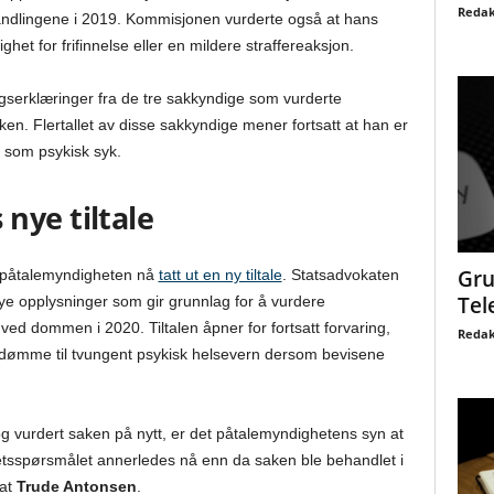
Redak
andlingene i 2019. Kommisjonen vurderte også at hans
ighet for frifinnelse eller en mildere straffereaksjon.
ggserklæringer fra de tre sakkyndige som vurderte
n. Flertallet av disse sakkyndige mener fortsatt at han er
 som psykisk syk.
nye tiltale
Gru
 påtalemyndigheten nå
tatt ut en ny tiltale
. Statsadvokaten
Tel
ye opplysninger som gir grunnlag for å vurdere
ed dommen i 2020. Tiltalen åpner for fortsatt forvaring,
Redak
 dømme til tvungent psykisk helsevern dersom bevisene
og vurdert saken på nytt, er det påtalemyndighetens syn at
ghetsspørsmålet annerledes nå enn da saken ble behandlet i
kat
Trude Antonsen
.