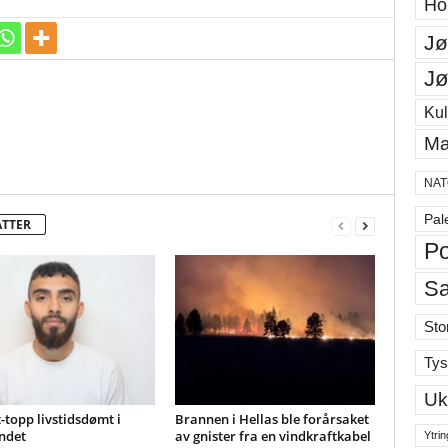
Ho
Jø
Jø
Kul
Ma
NAT
Pal
ATTER
Po
S
Sto
Tys
Uk
-topp livstidsdømt i
Brannen i Hellas ble forårsaket
ndet
av gnister fra en vindkraftkabel
Ytrin