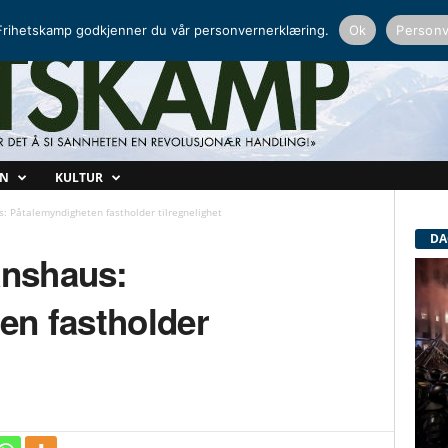
NORDISK RADIO
PEERTUBE
rihetskamp godkjenner du vår personvernerklæring.
Ok
Personv
ON
KULTUR
: Påtalemyndigheten fastholder tilregnelighet
DA
anshaus:
en fastholder