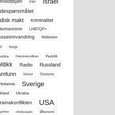
Israel
molobbyen
Iran
despørsmålet
disk makt
Kriminalitet
LHBTQP+
turmarxisme
sseinnvandring
Midtøsten
O
Norge
estina
Pedofili
Palestinakonflikten
litikk
Russland
Radio
amfunn
Sensur
Sionisme
Sverige
rbritannia
Ukraina
kland
USA
rainakonflikten
Økonomi
«holocaust»
gsfrihet