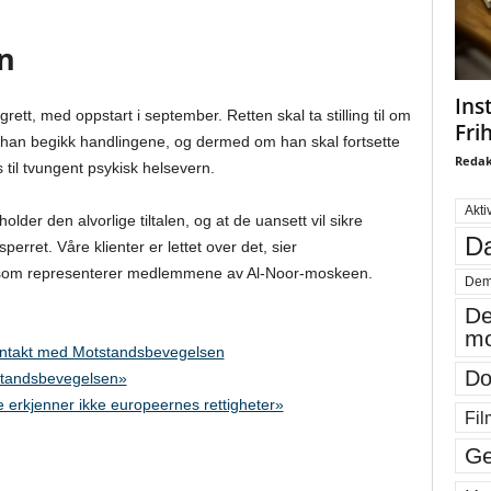
en
Ins
rett, med oppstart i september. Retten skal ta stilling til om
Fri
da han begikk handlingene, og dermed om han skal fortsette
Redak
s til tvungent psykisk helsevern.
Akti
lder den alvorlige tiltalen, og at de uansett vil sikre
Da
ret. Våre klienter er lettet over det, sier
som representerer medlemmene av Al-Noor-moskeen.
Dem
De
mo
ntakt med Motstandsbevegelsen
Do
standsbevegelsen»
 erkjenner ikke europeernes rettigheter»
Fil
Ge