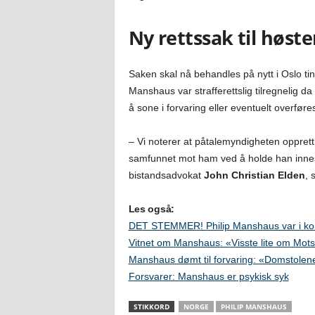
Ny rettssak til høst
Saken skal nå behandles på nytt i Oslo ting
Manshaus var strafferettslig tilregnelig 
å sone i forvaring eller eventuelt overføre
– Vi noterer at påtalemyndigheten opprettho
samfunnet mot ham ved å holde han innesper
bistandsadvokat
John Christian Elden
, 
Les også:
DET STEMMER! Philip Manshaus var i ko
Vitnet om Manshaus: «Visste lite om Mot
Manshaus dømt til forvaring: «Domstolene
Forsvarer: Manshaus er psykisk syk
STIKKORD
NORGE
PHILIP MANSHAUS