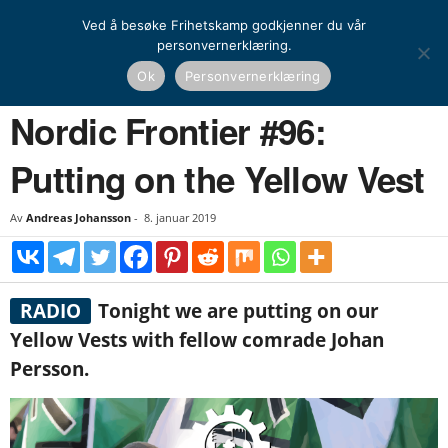
Ved å besøke Frihetskamp godkjenner du vår
personvernerklæring.
Hjem
Nasjonal kamp
Media
Nordic Frontier #96: Putting on the Yellow Vest
Ok
Personvernerklæring
NASJONAL KAMP
MEDIA
Nordic Frontier #96:
Putting on the Yellow Vest
Av
Andreas Johansson
-
8. januar 2019
RADIO
Tonight we are putting on our
Yellow Vests with fellow comrade Johan
Persson.