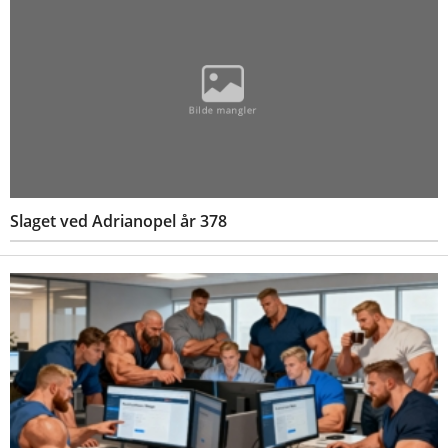
Slaget ved Adrianopel år 378