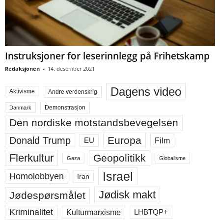
Instruksjoner for leserinnlegg på Frihetskamp
Redaksjonen
-
14. desember 2021
Dagens video
Aktivisme
Andre verdenskrig
Demonstrasjon
Danmark
Den nordiske motstandsbevegelsen
Europa
Donald Trump
Film
EU
Flerkultur
Geopolitikk
Gaza
Globalisme
Israel
Homolobbyen
Iran
Jødisk makt
Jødespørsmålet
Kriminalitet
LHBTQP+
Kulturmarxisme