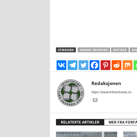
STIKKORD
NORDIC FRONTIER
NOTISER
RA
Redaksjonen
https://www.frihetskamp.no
RELATERTE ARTIKLER
MER FRA FORF