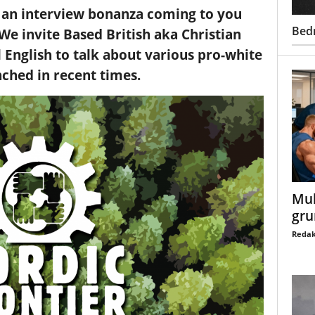
an interview bonanza coming to you
Bed
 We invite Based British aka Christian
 English to talk about various pro-white
nched in recent times.
Mul
gru
Redak