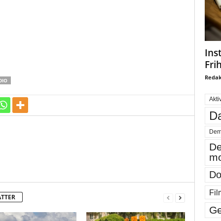
Ins
Fri
Redak
DIO
Akti
Da
Dem
De
mo
Do
Fil
ATTER
Ge