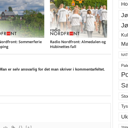
Ho
Jø
Jø
Kul
Nordfront: Sommerferie
Radio Nordfront: Almedalen og
Ma
pping
Hübinettes fall
NAT
Pal
an er selv ansvarlig for det man skriver i kommentarfeltet.
Po
S
Sto
Tys
Uk
{}
[+]
Ytrin