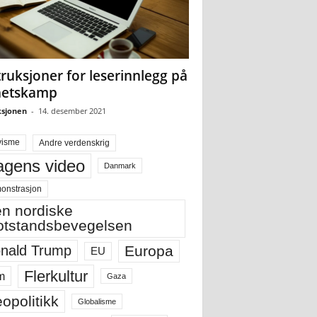
truksjoner for leserinnlegg på
hetskamp
sjonen
-
14. desember 2021
visme
Andre verdenskrig
gens video
Danmark
onstrasjon
n nordiske
tstandsbevegelsen
Europa
nald Trump
EU
Flerkultur
m
Gaza
opolitikk
Globalisme