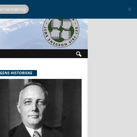
ernerklæring
GENS HISTORISKE