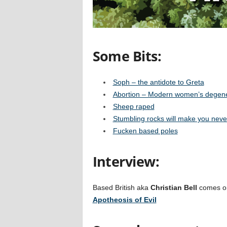
Some Bits:
Soph – the antidote to Greta
Abortion – Modern women’s degen
Sheep raped
Stumbling rocks will make you neve
Fucken based poles
Interview:
Based British aka
Christian Bell
comes on
Apotheosis of Evil