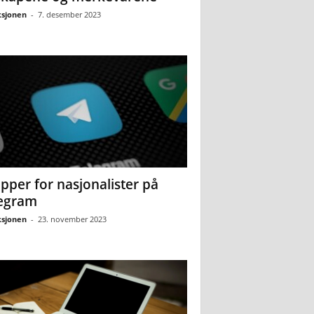
sjonen
-
7. desember 2023
pper for nasjonalister på
egram
sjonen
-
23. november 2023