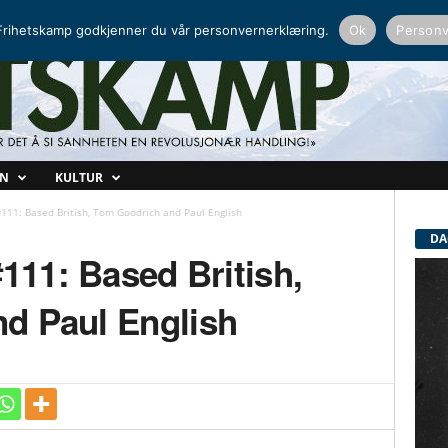
NORDISK RADIO
PEERTUBE
rihetskamp godkjenner du vår personvernerklæring.
Ok
Personv
ON
KULTUR
#111: Based British, Tom Goodrich and Paul English
DA
#111: Based British,
d Paul English