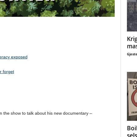
Krig
mas
Gjest
eracy exposed
r forget
 the show to talk about his new documentary –
Boi
sel