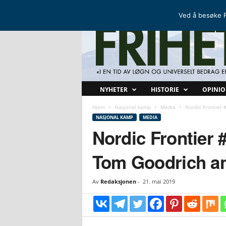
FRIHETSKAMP
DEN NORDISKE MOTSTANDSBEVEGELSEN
Ved å besøke F
F
NYHETER
HISTORIE
OPINI
r
i
Hjem
Nasjonal kamp
Media
Nordic Frontier 
h
NASJONAL KAMP
MEDIA
e
Nordic Frontier 
t
s
Tom Goodrich an
k
a
m
Av
Redaksjonen
-
21. mai 2019
p