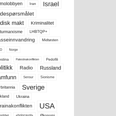
Israel
molobbyen
Iran
despørsmålet
disk makt
Kriminalitet
LHBTQP+
turmarxisme
sseinnvandring
Midtøsten
O
Norge
estina
Pedofili
Palestinakonflikten
litikk
Russland
Radio
amfunn
Sensur
Sionisme
Sverige
rbritannia
Ukraina
kland
USA
rainakonflikten
Økonomi
«holocaust»
gsfrihet