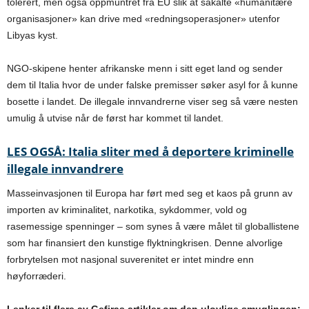
tolerert, men også oppmuntret fra EU slik at såkalte «humanitære
organisasjoner» kan drive med «redningsoperasjoner» utenfor
Libyas kyst.
NGO-skipene henter afrikanske menn i sitt eget land og sender
dem til Italia hvor de under falske premisser søker asyl for å kunne
bosette i landet. De illegale innvandrerne viser seg så være nesten
umulig å utvise når de først har kommet til landet.
LES OGSÅ: Italia sliter med å deportere kriminelle
illegale innvandrere
Masseinvasjonen til Europa har ført med seg et kaos på grunn av
importen av kriminalitet, narkotika, sykdommer, vold og
rasemessige spenninger – som synes å være målet til globallistene
som har finansiert den kunstige flyktningkrisen.
Denne alvorlige
forbrytelsen mot nasjonal suverenitet er intet mindre enn
høyforræderi.
Lenker til flere av Gefiras artikler om den ulovlige smuglingen: