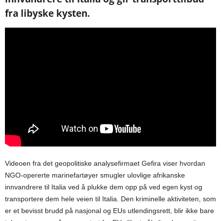
fra libyske
kysten.
Videoen fra det geopolitiske analysefirmaet Gefira viser hvordan
NGO-opererte marinefartøyer smugler ulovlige afrikanske
innvandrere til Italia ved å plukke dem opp på ved egen kyst og
transportere dem hele veien til Italia. Den kriminelle aktiviteten, som
er et bevisst brudd på nasjonal og EUs utlendingsrett, blir ikke bare