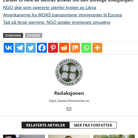
NGO skip som opererer utenfor kysten av Libya
Amerikanerne fra MOAS transporterer immigranter til Europa
Tatt på fersk gjerning: NGO avtaler immigrant smugling
STIKKORD
EUROPA
Redaksjonen
https://www.frihetskamp.no
RELATERTE ARTIKLER
MER FRA FORFATTER