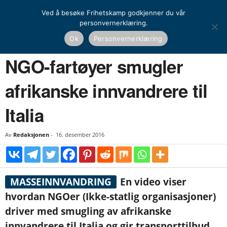
Ved å besøke Frihetskamp godkjenner du vår
personvernerklæring.
Hjem
Nyheter
NGO-fartøyer smugler afrikanske innvandrere til Italia
Ok
Personvernerklæring
NYHETER
NGO-fartøyer smugler
afrikanske innvandrere til
Italia
Av
Redaksjonen
-
16. desember 2016
MASSEINNVANDRING
En video viser
hvordan NGOer (
Ikke-statlig organisasjoner)
driver med
smugling av
afrikanske
innvandrere til Italia og gir transporttilbud