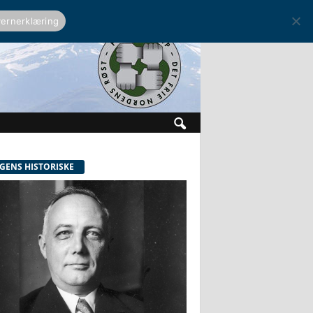
ernerklæring
GENS HISTORISKE