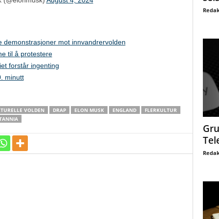
Redak
te demonstrasjoner mot innvandrervolden
 til å protestere
iet forstår ingenting
. minutt
LTURELLE VOLDEN
DRAP
ELON MUSK
ENGLAND
FLERKULTUR
TANNIA
Gru
Tel
Redak