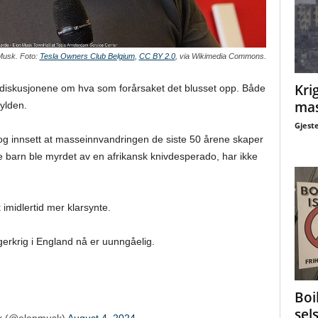
Musk. Foto:
Tesla Owners Club Belgium
,
CC BY 2.0
, via Wikimedia Commons.
Krig
diskusjonene om hva som forårsaket det blusset opp. Både
mas
ylden.
Gjest
og innsett at masseinnvandringen de siste 50 årene skaper
tre barn ble myrdet av en afrikansk knivdesperado, har ikke
k imidlertid mer klarsynte.
gerkrig i England nå er uunngåelig.
Boi
sel
k (@elonmusk)
August 4, 2024