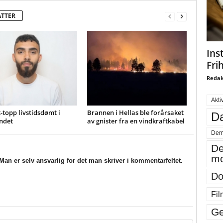
ATTER
Ins
Fri
Redak
Akti
-topp livstidsdømt i
Brannen i Hellas ble forårsaket
Da
ndet
av gnister fra en vindkraftkabel
Dem
De
mo
an er selv ansvarlig for det man skriver i kommentarfeltet.
Do
Fil
Ge