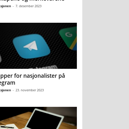
sjonen
-
7. desember 2023
pper for nasjonalister på
egram
sjonen
-
23. november 2023