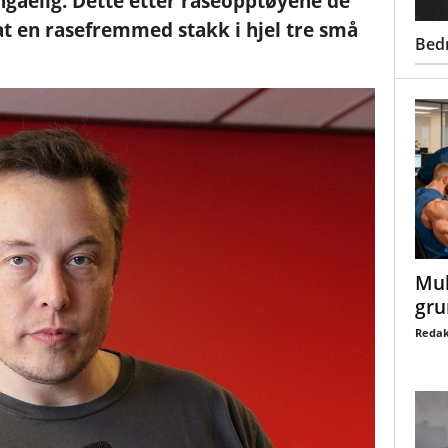
ngåelig. Dette etter raseopptøyene de
at en rasefremmed stakk i hjel tre små
Bed
Mul
gru
Redak