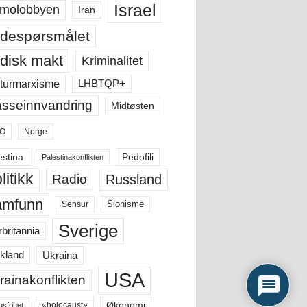
Israel
molobbyen
Iran
despørsmålet
disk makt
Kriminalitet
LHBTQP+
turmarxisme
sseinnvandring
Midtøsten
O
Norge
estina
Pedofili
Palestinakonflikten
litikk
Russland
Radio
amfunn
Sensur
Sionisme
Sverige
rbritannia
Ukraina
kland
USA
rainakonflikten
Økonomi
«holocaust»
gsfrihet