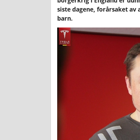
borgerkrig i England er uun
siste dagene, forårsaket av 
barn.