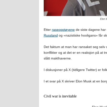
Elon 
Etter
raseopptøyene
de siste dagene har 
Russland
og «nazistiske hooligans» får sk
Det faktum at man har ransaket seg selv 
konflikter og at det er en reaksjon på at 
slått makthaverne.
I diskusjoner på X (tidligere Twitter) er fol
I et svar på X skriver Elon Musk at en bor
Civil war is inevitable
— Elon Mus