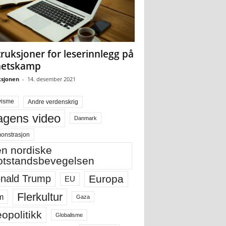
truksjoner for leserinnlegg på
hetskamp
sjonen
-
14. desember 2021
visme
Andre verdenskrig
gens video
Danmark
onstrasjon
n nordiske
tstandsbevegelsen
Europa
nald Trump
EU
Flerkultur
m
Gaza
opolitikk
Globalisme