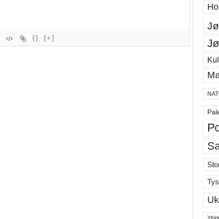
Ho
Jø
{}
[+]
Jø
Kul
Ma
NAT
Pal
Po
S
Sto
Tys
Uk
Ytrin