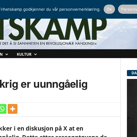
NORDISK RADIO
PEERTUBE
rihetskamp godkjenner du vår personvernerklæring.
Ok
Personv
ON
KULTUR
DA
krig er uunngåelig
ker i en diskusjon på X at en