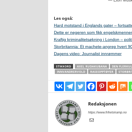
Les også:
Hard motstand i Englands gater – fortsat
Dette er negeren som fikk engelskmennene
Kraftig kriminalitetsøkning i London – polit
Storbritannia: Et machete-angrep hvert 90
Dagens video: Journalist innrømmer
STIKKORD
AXEL RUDAKUBANA
DEN FLERKU
INNVANDRERVOLD
RASEOPPTØYER
STORBRI
Redaksjonen
https://www.frihetskamp.no