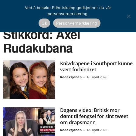
Ved å besøke Frihetskamp godkjenner du vår
personvernerklæring.
Ok
Personvernerklæring
Hjem
Stikkord
Axel Rudakubana
Stikkord: Axel
Rudakubana
Knivdrapene i Southport kunne
vært forhindret
Redaksjonen
-
16. april 2026
Dagens video: Britisk mor
dømt til fengsel for sint tweet
om drapsmann
Redaksjonen
-
18. april 2025