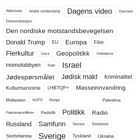
Dagens video
Aktivisme
Andre verdenskrig
Danmark
Demonstrasjon
Den nordiske motstandsbevegelsen
Europa
Donald Trump
Film
EU
Flerkultur
Geopolitikk
Gaza
Globalisme
Israel
Homolobbyen
Iran
Jødisk makt
Jødespørsmålet
Kriminalitet
Masseinnvandring
LHBTQP+
Kulturmarxisme
Midtøsten
Palestina
NATO
Norge
Politikk
Radio
Pedofili
Palestinakonflikten
Samfunn
Russland
Sensur
Sionisme
Sverige
Ukraina
Storbritannia
Tyskland