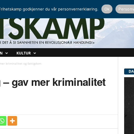
NORDISK RADIO
PEERTUBE
rihetskamp godkjenner du vår personvernerklæring.
Ok
Personv
ON
KULTUR
 mer kriminalitet og fattigdom
DA
g – gav mer kriminalitet