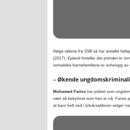
Ifølge tallene fra SSB så har antallet fatti
(2017). Epland forteller det primært er inn
somaliske barnefamiliene er avhengig av o
– Økende ungdomskriminali
Mohamed Fariss
har jobbet som ungdomsar
vært så bekymret som han er nå. Fariss peker
at barn helt ned i tolvårsalderen selger nar