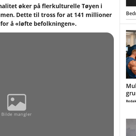
litet øker på flerkulturelle Tøyen i
Bed
en. Dette til tross for at 141 millioner
for å «løfte befolkningen».
Mul
gru
Redak