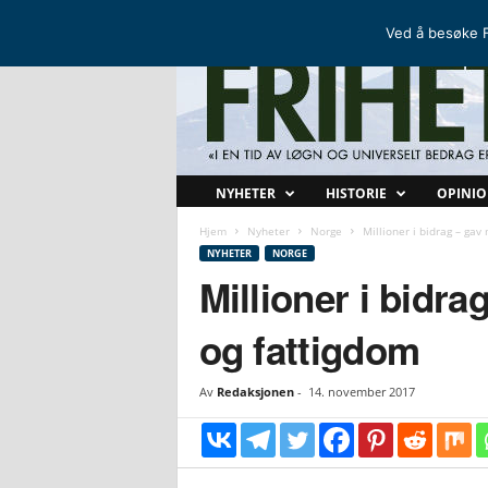
FRIHETSKAMP
DEN NORDISKE MOTSTANDSBEVEGELSEN
Ved å besøke F
F
NYHETER
HISTORIE
OPINI
r
i
Hjem
Nyheter
Norge
Millioner i bidrag – gav
h
NYHETER
NORGE
e
Millioner i bidra
t
s
og fattigdom
k
a
m
Av
Redaksjonen
-
14. november 2017
p