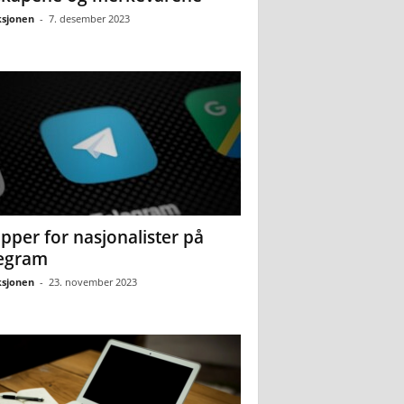
sjonen
-
7. desember 2023
pper for nasjonalister på
egram
sjonen
-
23. november 2023