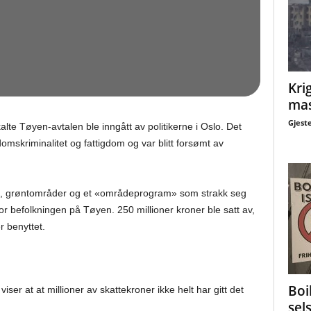
Krig
mas
Gjest
åkalte Tøyen-avtalen ble inngått av politikerne i Oslo. Det
omskriminalitet og fattigdom og var blitt forsømt av
cene, grøntområder og et «områdeprogram» som strakk seg
for befolkningen på Tøyen. 250 millioner kroner ble satt av,
r benyttet.
Boi
viser at at millioner av skattekroner ikke helt har gitt det
sel