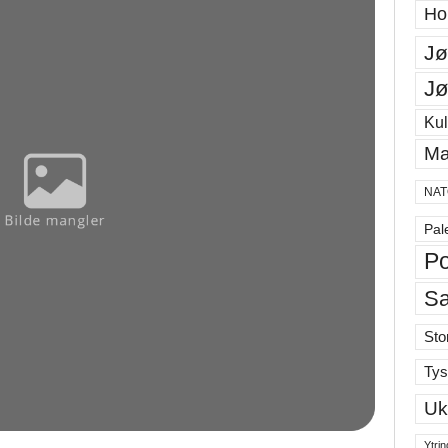
Ho
Jø
Jø
Kul
Ma
NAT
Pal
Po
S
Sto
Tys
Uk
Ytrin