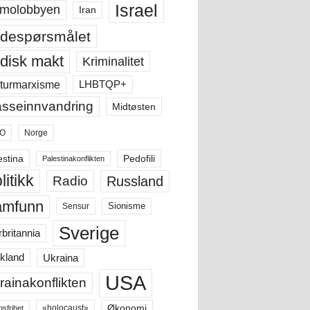
Israel
molobbyen
Iran
despørsmålet
disk makt
Kriminalitet
LHBTQP+
turmarxisme
sseinnvandring
Midtøsten
O
Norge
estina
Pedofili
Palestinakonflikten
litikk
Russland
Radio
amfunn
Sensur
Sionisme
Sverige
rbritannia
Ukraina
kland
USA
rainakonflikten
Økonomi
«holocaust»
gsfrihet