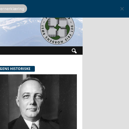
ernerklæring
GENS HISTORISKE