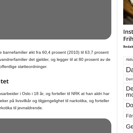
Ins
Fri
Redak
ge barnefamilier økt fra 60,4 prosent (2010) til 63,7 prosent
vandrerfamilier det gjelder, og legger til at 80 prosent av de
Akti
ffentlige støtteordninger.
Da
Dem
tet
De
mo
beider i Oslo i 18 år, og forteller til NRK at han aldri har
 på livsvilkår og tilgjengelighet til narkotika, og forteller
Do
kotika til jevnaldrende.
Fil
Ge