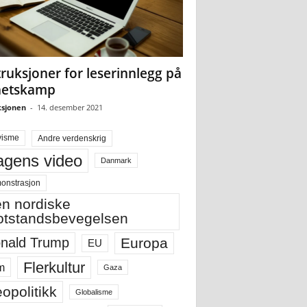
truksjoner for leserinnlegg på
hetskamp
sjonen
-
14. desember 2021
visme
Andre verdenskrig
gens video
Danmark
onstrasjon
n nordiske
tstandsbevegelsen
Europa
nald Trump
EU
Flerkultur
m
Gaza
opolitikk
Globalisme