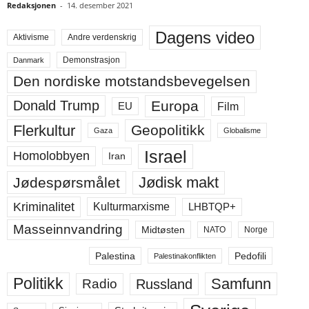
Redaksjonen
-
14. desember 2021
Dagens video
Aktivisme
Andre verdenskrig
Demonstrasjon
Danmark
Den nordiske motstandsbevegelsen
Europa
Donald Trump
Film
EU
Flerkultur
Geopolitikk
Gaza
Globalisme
Israel
Homolobbyen
Iran
Jødisk makt
Jødespørsmålet
Kriminalitet
LHBTQP+
Kulturmarxisme
Masseinnvandring
Midtøsten
NATO
Norge
Palestina
Pedofili
Palestinakonflikten
Politikk
Samfunn
Russland
Radio