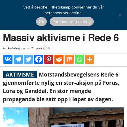
Ved å besøke Frihetskamp godkjenner du vår
personvernerklæring.
Hjem
Nasjonal kamp
Aktivisme
Massiv aktivisme i Rede 6
Ok
Personvernerklæring
NASJONAL KAMP
AKTIVISME
Massiv aktivisme i Rede 6
Av
Redaksjonen
-
21. juni 2019
AKTIVISME
Motstandsbevegelsens Rede 6
gjennomførte nylig en stor-aksjon på Forus,
Lura og Ganddal. En stor mengde
propaganda ble satt opp i løpet av dagen.