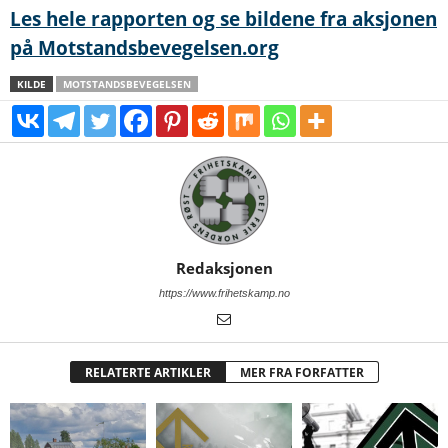
Les hele rapporten og se bildene fra aksjonen
på Motstandsbevegelsen.org
KILDE
MOTSTANDSBEVEGELSEN
Redaksjonen
https://www.frihetskamp.no
RELATERTE ARTIKLER
MER FRA FORFATTER