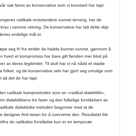
vår sak føres av konservative som vi konstant har tapt.
jengeres radikale motstandere vunnet terreng, har de
rav i samme retning. De konservative har latt dette skje
denes endelige mål er.
jøpe seg fri fra strider de hadde kunnet vunnet, gjennom å
 hvert et kompromiss har bare gitt fienden mer blod på
r av deres legitimitet. Til slutt har vi nå nådd et stadie
ra folket, og de konservative selv har gjort seg umulige som
t alt det de har tapt.
den radikale kampmetoden som en «radikal dialektikk»,
 dialektikkens tre faser og den folkelige forståelsen av
 radikale dialektiske metoden begynner med at de
 designer Anti-tesen for å overvinne den. Resultatet blir
ifra de radikales forståelse kun er en temporær