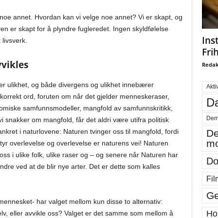
 noe annet. Hvordan kan vi velge noe annet? Vi er skapt, og
en er skapt for å plyndre fugleredet. Ingen skyldfølelse
Ins
 livsverk.
Fri
vvikles
Redak
er ulikhet, og både divergens og ulikhet innebærer
Akti
korrekt ord, foruten om når det gjelder menneskeraser,
Da
onomiske samfunnsmodeller, mangfold av samfunnskritikk,
Dem
 vi snakker om mangfold, får det aldri være utifra politisk
kret i naturlovene: Naturen tvinger oss til mangfold, fordi
De
mo
etyr overlevelse og overlevelse er naturens vei! Naturen
 oss i ulike folk, ulike raser og – og senere når Naturen har
Do
andre ved at de blir nye arter. Det er dette som kalles
Fil
Ge
 -mennesket- har valget mellom kun disse to alternativ:
Ho
s selv, eller avvikle oss? Valget er det samme som mellom å