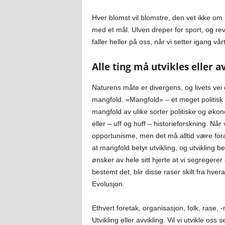
Hver blomst vil blomstre, den vet ikke om
med et mål. Ulven dreper for sport, og rev
faller heller på oss, når vi setter igang vårt
Alle ting må utvikles eller a
Naturens måte er divergens, og livets vei 
mangfold. «Mangfold» – et meget politisk 
mangfold av ulike sorter politiske og øk
eller – uff og huff – historieforskning. Når
opportunisme, men det må alltid være foran
at mangfold betyr utvikling, og utvikling b
ønsker av hele sitt hjerte at vi segregerer
bestemt det, blir disse raser skilt fra hver
Evolusjon.
Ethvert foretak, organisasjon, folk, rase,
Utvikling eller avvikling. Vil vi utvikle os