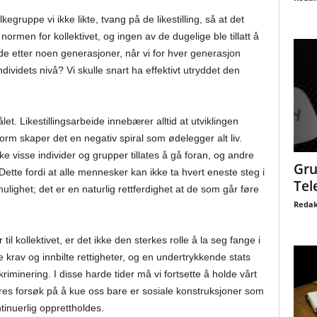
egruppe vi ikke likte, tvang på de likestilling, så at det
 normen for kollektivet, og ingen av de dugelige ble tillatt å
de etter noen generasjoner, når vi for hver generasjon
individets nivå? Vi skulle snart ha effektivt utryddet den
et. Likestillingsarbeide innebærer alltid at utviklingen
rm skaper det en negativ spiral som ødelegger alt liv.
 visse individer og grupper tillates å gå foran, og andre
Gru
 Dette fordi at alle mennesker kan ikke ta hvert eneste steg i
Tel
mulighet; det er en naturlig rettferdighet at de som går føre
Redak
til kollektivet, er det ikke den sterkes rolle å la seg fange i
rav og innbilte rettigheter, og en undertrykkende stats
minering. I disse harde tider må vi fortsette å holde vårt
eres forsøk på å kue oss bare er sosiale konstruksjoner som
inuerlig opprettholdes.