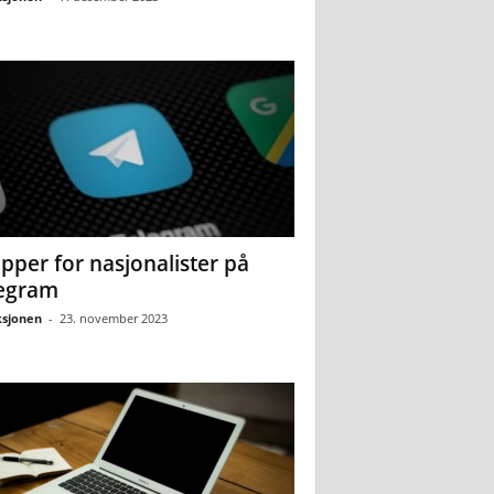
pper for nasjonalister på
egram
sjonen
-
23. november 2023