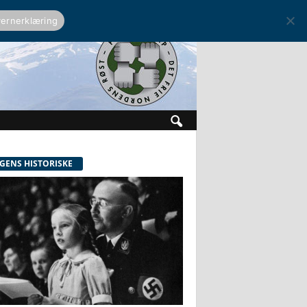
ernerklæring
GENS HISTORISKE