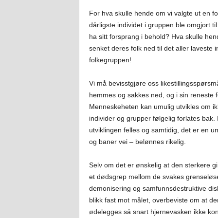
For hva skulle hende om vi valgte ut en folk
dårligste individet i gruppen ble omgjort til
ha sitt forsprang i behold? Hva skulle hen
senket deres folk ned til det aller laveste 
folkegruppen!
Vi må bevisstgjøre oss likestillingsspørsmål
hemmes og sakkes ned, og i sin reneste fo
Menneskeheten kan umulig utvikles om ikke
individer og grupper følgelig forlates bak.
utviklingen felles og samtidig, det er en u
og baner vei – belønnes rikelig.
Selv om det er ønskelig at den sterkere gir 
et dødsgrep mellom de svakes grenseløse k
demonisering og samfunnsdestruktive diskri
blikk fast mot målet, overbeviste om at d
ødelegges så snart hjernevasken ikke kont