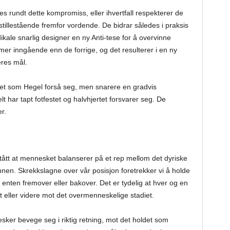
 rundt dette kompromiss, eller ihvertfall respekterer de
stillestående fremfor vordende. De bidrar således i praksis
ikale snarlig designer en ny Anti-tese for å overvinne
 mer inngående enn de forrige, og det resulterer i en ny
eres mål.
het som Hegel forså seg, men snarere en gradvis
lt har tapt fotfestet og halvhjertet forsvarer seg. De
r.
rstått at mennesket balanserer på et rep mellom det dyriske
en. Skrekkslagne over vår posisjon foretrekker vi å holde
s enten fremover eller bakover. Det er tydelig at hver og en
et eller videre mot det overmenneskelige stadiet.
er bevege seg i riktig retning, mot det holdet som