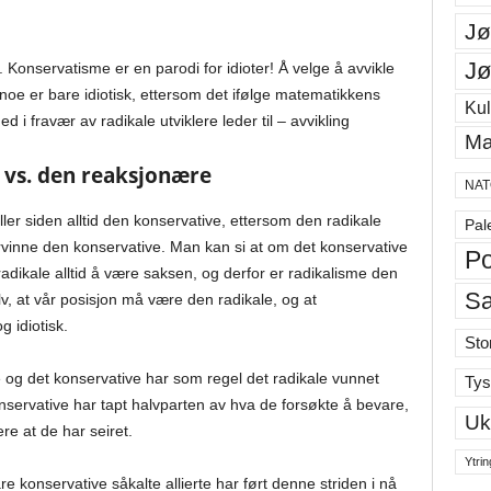
Jø
Jø
 Konservatisme er en parodi for idioter! Å velge å avvikle
noe er bare idiotisk, ettersom det ifølge matematikkens
Kul
d i fravær av radikale utviklere leder til – avvikling
Ma
vs. den reaksjonære
NAT
er siden alltid den konservative, ettersom den radikale
Pal
overvinne den konservative. Man kan si at om det konservative
Po
radikale alltid å være saksen, og derfor er radikalisme den
S
v, at vår posisjon må være den radikale, og at
 idiotisk.
Sto
 og det konservative har som regel det radikale vunnet
Tys
nservative har tapt halvparten av hva de forsøkte å bevare,
Uk
re at de har seiret.
Ytrin
våre konservative såkalte allierte har ført denne striden i nå