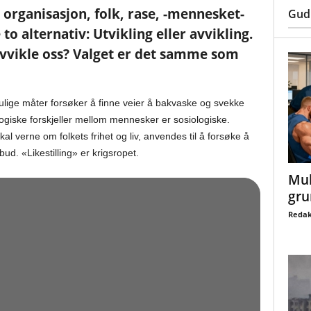
 organisasjon, folk, rase, -mennesket-
Gud
o alternativ: Utvikling eller avvikling.
r avvikle oss? Valget er det samme som
ulige måter forsøker å finne veier å bakvaske og svekke
iologiske forskjeller mellom mennesker er sosiologiske.
al verne om folkets frihet og liv, anvendes til å forsøke å
ud. «Likestilling» er krigsropet.
Mul
gru
Redak