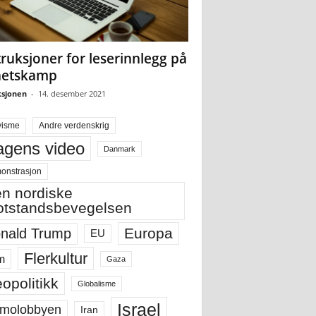
truksjoner for leserinnlegg på
hetskamp
sjonen
-
14. desember 2021
visme
Andre verdenskrig
gens video
Danmark
onstrasjon
n nordiske
tstandsbevegelsen
Europa
nald Trump
EU
Flerkultur
m
Gaza
opolitikk
Globalisme
Israel
molobbyen
Iran