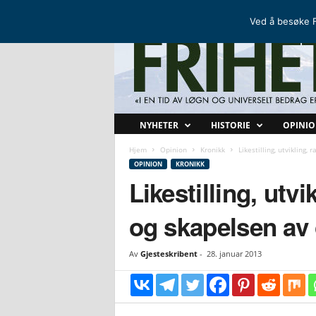
FRIHETSKAMP
DEN NORDISKE MOTSTANDSBEVEGELSEN
Ved å besøke F
F
NYHETER
HISTORIE
OPINI
r
i
Hjem
Opinion
Kronikk
Likestilling, utvikling
h
OPINION
KRONIKK
e
Likestilling, utvi
t
s
og skapelsen av
k
a
m
Av
Gjesteskribent
-
28. januar 2013
p