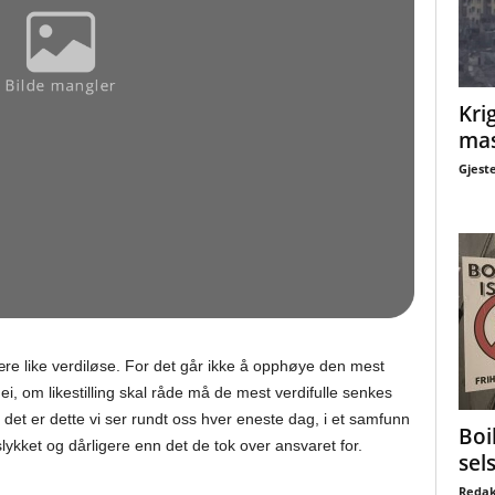
Krig
mas
Gjest
ære like verdiløse. For det går ikke å opphøye den mest
 Nei, om likestilling skal råde må de mest verdifulle senkes
Og det er dette vi ser rundt oss hver eneste dag, i et samfunn
Boi
ykket og dårligere enn det de tok over ansvaret for.
sel
Redak