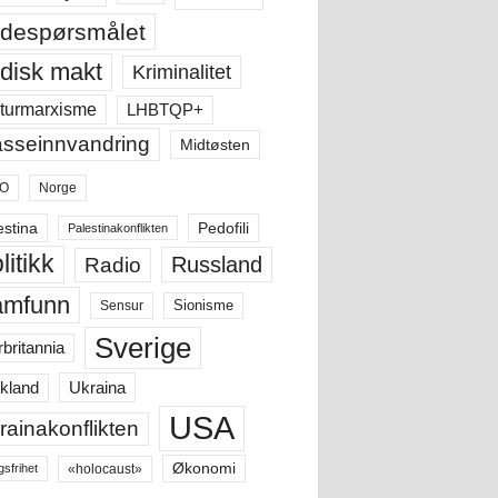
despørsmålet
disk makt
Kriminalitet
LHBTQP+
turmarxisme
sseinnvandring
Midtøsten
O
Norge
estina
Pedofili
Palestinakonflikten
litikk
Russland
Radio
amfunn
Sensur
Sionisme
Sverige
rbritannia
Ukraina
kland
USA
rainakonflikten
Økonomi
«holocaust»
gsfrihet