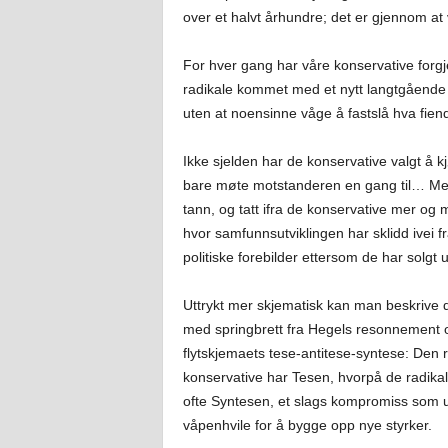
over et halvt århundre; det er gjennom at 
For hver gang har våre konservative forg
radikale kommet med et nytt langtgående k
uten at noensinne våge å fastslå hva fien
Ikke sjelden har de konservative valgt å k
bare møte motstanderen en gang til… Men
tann, og tatt ifra de konservative mer og me
hvor samfunnsutviklingen har sklidd ivei f
politiske forebilder ettersom de har solgt u
Uttrykt mer skjematisk kan man beskrive 
med springbrett fra Hegels resonnement om
flytskjemaets tese-antitese-syntese: Den
konservative har Tesen, hvorpå de radikale
ofte Syntesen, et slags kompromiss som ut
våpenhvile for å bygge opp nye styrker.