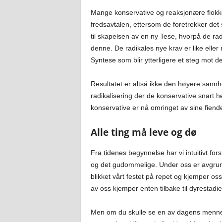
Mange konservative og reaksjonære flokkes
fredsavtalen, ettersom de foretrekker det 
til skapelsen av en ny Tese, hvorpå de rad
denne. De radikales nye krav er like eller
Syntese som blir ytterligere et steg mot d
Resultatet er altså ikke den høyere sann
radikalisering der de konservative snart he
konservative er nå omringet av sine fiende
Alle ting må leve og dø
Fra tidenes begynnelse har vi intuitivt fo
og det gudommelige. Under oss er avgrunn
blikket vårt festet på repet og kjemper os
av oss kjemper enten tilbake til dyrestadi
Men om du skulle se en av dagens mennesk