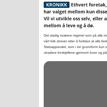
KRONIKK
Ethvert foretak,
har valget mellom kun disse t
Vil vi utvikle oss selv, elle
mellom å leve og å dø.
Det stadig svakere regimet som på alle m
vårt folk strever etter å forklare at alle b
Statsapparatet, som i sin grunnform kun sk
utradere forskjellene gjennom lover og påb