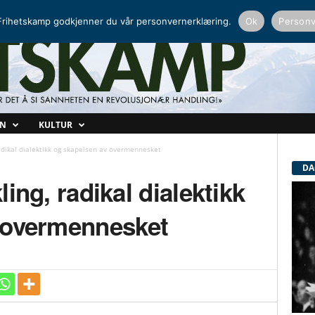
NORDISK RADIO
PEERTUBE
rihetskamp godkjenner du vår personvernerklæring.
Ok
Personv
ON
KULTUR
, radikal dialektikk og skapelsen av overmennesket
DA
kling, radikal dialektikk
 overmennesket