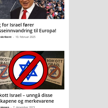
 for Israel fører
seinnvandring til Europa!
eskribent
-
10. februar 2025
kott Israel – unngå disse
skapene og merkevarene
sjonen
-
7. desember 2023