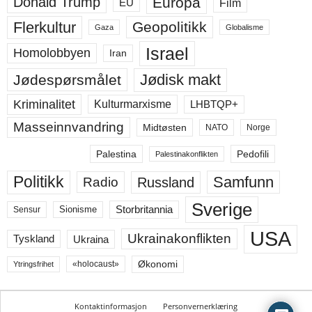
Europa
Donald Trump
Film
EU
Flerkultur
Geopolitikk
Gaza
Globalisme
Israel
Homolobbyen
Iran
Jødisk makt
Jødespørsmålet
Kriminalitet
LHBTQP+
Kulturmarxisme
Masseinnvandring
Midtøsten
NATO
Norge
Palestina
Pedofili
Palestinakonflikten
Politikk
Samfunn
Russland
Radio
Sverige
Storbritannia
Sensur
Sionisme
USA
Ukrainakonflikten
Ukraina
Tyskland
Økonomi
«holocaust»
Ytringsfrihet
Kontaktinformasjon
Personvernerklæring