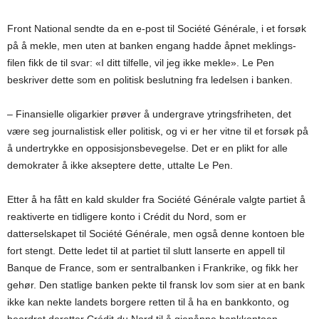
Front National sendte da en e-post til Société Générale, i et forsøk
på å mekle, men uten at banken engang hadde åpnet meklings-
filen fikk de til svar: «I ditt tilfelle, vil jeg ikke mekle». Le Pen
beskriver dette som en politisk beslutning fra ledelsen i banken.
– Finansielle oligarkier prøver å undergrave ytringsfriheten, det
være seg journalistisk eller politisk, og vi er her vitne til et forsøk på
å undertrykke en opposisjonsbevegelse. Det er en plikt for alle
demokrater å ikke akseptere dette, uttalte Le Pen.
Etter å ha fått en kald skulder fra Société Générale valgte partiet å
reaktiverte en tidligere konto i Crédit du Nord, som er
datterselskapet til Société Générale, men også denne kontoen ble
fort stengt. Dette ledet til at partiet til slutt lanserte en appell til
Banque de France, som er sentralbanken i Frankrike, og fikk her
gehør. Den statlige banken pekte til fransk lov som sier at en bank
ikke kan nekte landets borgere retten til å ha en bankkonto, og
beordret deretter Crédit du Nord til å gjenåpne bankkontoen.