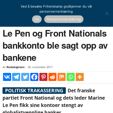
Ved å besøke Frihetskamp godkjenner du vår
personvernerklæring.
Hjem
Nyheter
Le Pen og Front Nationals bankkonto ble sagt opp av bankene
Ok
Personvernerklæring
NYHETER
UTENRIKS
Le Pen og Front Nationals
bankkonto ble sagt opp av
bankene
Av
Redaksjonen
-
26. november 2017
POLITISK TRAKASSERING
Det franske
partiet Front National og dets leder Marine
Le Pen fikk sine kontoer stengt av
globalistvennlige banker.