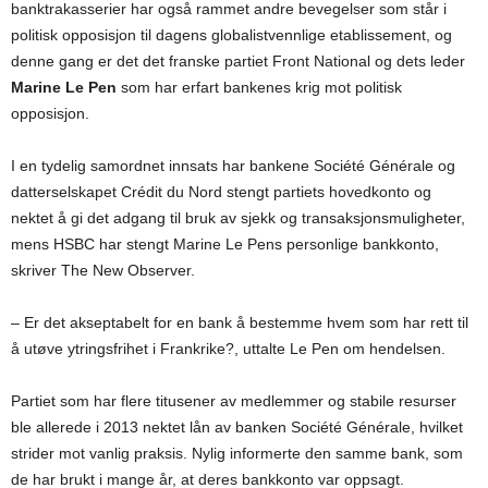
banktrakasserier har også rammet andre bevegelser som står i
politisk opposisjon til dagens globalistvennlige etablissement, og
denne gang er det det franske partiet Front National og dets leder
Marine Le Pen
som har erfart bankenes krig mot politisk
opposisjon.
I en tydelig samordnet innsats har bankene Société Générale og
datterselskapet Crédit du Nord stengt partiets hovedkonto og
nektet å gi det adgang til bruk av sjekk og transaksjonsmuligheter,
mens HSBC har stengt Marine Le Pens personlige bankkonto,
skriver The New Observer.
– Er det akseptabelt for en bank å bestemme hvem som har rett til
å utøve ytringsfrihet i Frankrike?, uttalte Le Pen om hendelsen.
Partiet som har flere titusener av medlemmer og stabile resurser
ble allerede i 2013 nektet lån av banken Société Générale, hvilket
strider mot vanlig praksis. Nylig informerte den samme bank, som
de har brukt i mange år, at deres bankkonto var oppsagt.