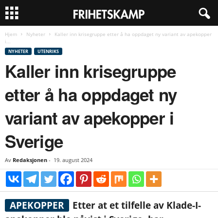
Hjem
Nyheter
Kaller inn krisegruppe etter å ha oppdaget ny variant av apekopper
i...
NYHETER
UTENRIKS
Kaller inn krisegruppe
etter å ha oppdaget ny
variant av apekopper i
Sverige
Av
Redaksjonen
-
19. august 2024
APEKOPPER
Etter at et tilfelle av Klade-I-