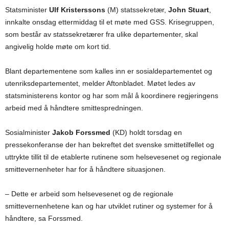
Statsminister
Ulf Kristerssons
(M) statssekretær,
John Stuart
,
innkalte onsdag ettermiddag til et møte med GSS. Krisegruppen,
som består av statssekretærer fra ulike departementer, skal
angivelig holde møte om kort tid.
Blant departementene som kalles inn er sosialdepartementet og
utenriksdepartementet, melder Aftonbladet. Møtet ledes av
statsministerens kontor og har som mål å koordinere regjeringens
arbeid med å håndtere smittespredningen.
Sosialminister
Jakob Forssmed
(KD) holdt torsdag en
pressekonferanse der han bekreftet det svenske smittetilfellet og
uttrykte tillit til de etablerte rutinene som helsevesenet og regionale
smittevernenheter har for å håndtere situasjonen.
– Dette er arbeid som helsevesenet og de regionale
smittevernenhetene kan og har utviklet rutiner og systemer for å
håndtere, sa Forssmed.