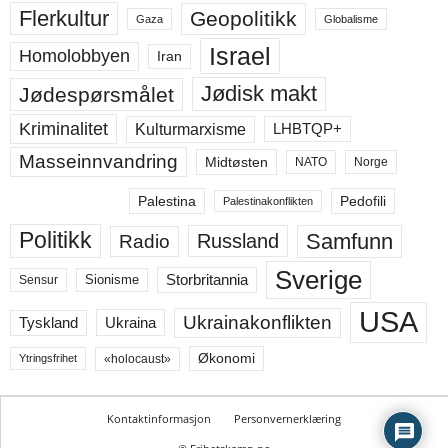
Flerkultur
Geopolitikk
Gaza
Globalisme
Israel
Homolobbyen
Iran
Jødisk makt
Jødespørsmålet
Kriminalitet
LHBTQP+
Kulturmarxisme
Masseinnvandring
Midtøsten
NATO
Norge
Palestina
Pedofili
Palestinakonflikten
Politikk
Samfunn
Russland
Radio
Sverige
Storbritannia
Sensur
Sionisme
USA
Ukrainakonflikten
Ukraina
Tyskland
Økonomi
«holocaust»
Ytringsfrihet
Kontaktinformasjon
Personvernerklæring