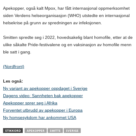
Apekopper, også kalt Mpox, har fått internasjonal oppmerksomhet
siden Verdens helseorganisasjon (WHO) utstedte en internasjonal
helsekrise på grunn av spredningen av infeksjonen.
Smitten spredte seg i 2022, hovedsakelig blant homofile, etter at de
ulike såkalte Pride-festivalene og en vaksinasjon av homofile menn
ble satt i gang.
(Nordfront)
Les også:
Ny variant av apekopper oppdaget i Sverige
Dagens video: Sannheten bak apekopper
Apekopper sprer seg i Afrika
Forventet utbrudd av apekopper i Europa
Ny homsesykdom har ankommet USA
STIKKORD
APEKOPPER
SMITTE
SVERIGE