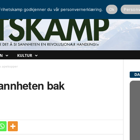
NORDISK RADIO
PEERTUBE
rihetskamp godkjenner du vår personvernerklæring.
Ok
Personv
ON
KULTUR
k apekopper
DA
annheten bak