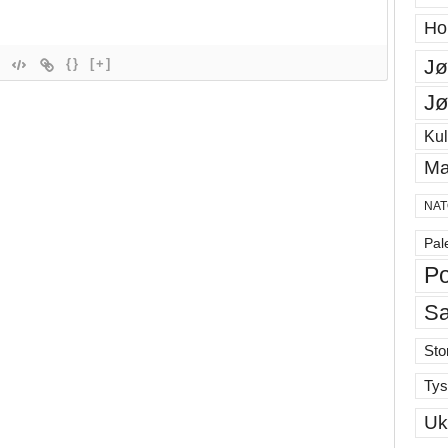
Ho
Jø
{}
[+]
Jø
Kul
Ma
NAT
Pal
Po
S
Sto
Tys
Uk