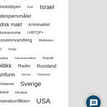
Israel
molobbyen
Iran
despørsmålet
disk makt
Kriminalitet
LHBTQP+
turmarxisme
sseinnvandring
Midtøsten
O
Norge
estina
Pedofili
Palestinakonflikten
litikk
Russland
Radio
amfunn
Sensur
Sionisme
Sverige
rbritannia
Ukraina
kland
USA
rainakonflikten