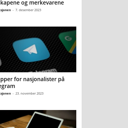
skapene og merkevarene
sjonen
-
7. desember 2023
pper for nasjonalister på
egram
sjonen
-
23. november 2023