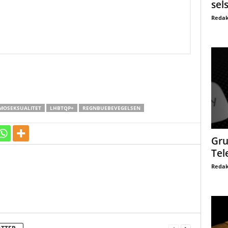
sel
Redak
MOSEKSUALITET
LHBTQP+
REGNBUEBEVEGELSEN
Gru
Tel
Redak