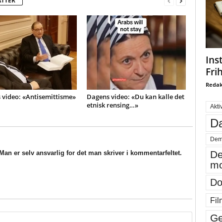
ATTER
Ins
Fri
Redak
 video: «Antisemittisme»
Dagens video: «Du kan kalle det
etnisk rensing…»
Akti
Da
Dem
De
an er selv ansvarlig for det man skriver i kommentarfeltet.
mo
Do
Fil
Ge