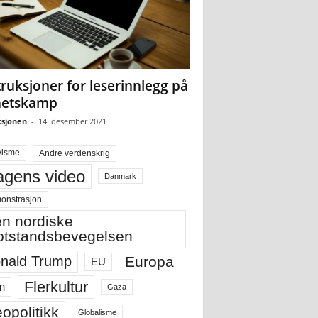
truksjoner for leserinnlegg på
hetskamp
sjonen
-
14. desember 2021
visme
Andre verdenskrig
gens video
Danmark
onstrasjon
n nordiske
tstandsbevegelsen
Europa
nald Trump
EU
Flerkultur
m
Gaza
opolitikk
Globalisme