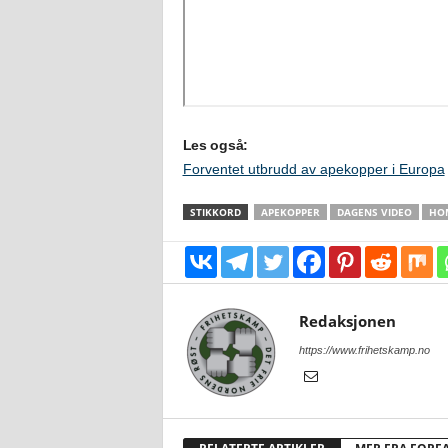
Les også:
Forventet utbrudd av apekopper i Europa
STIKKORD
APEKOPPER
DAGENS VIDEO
HO
Redaksjonen
https://www.frihetskamp.no