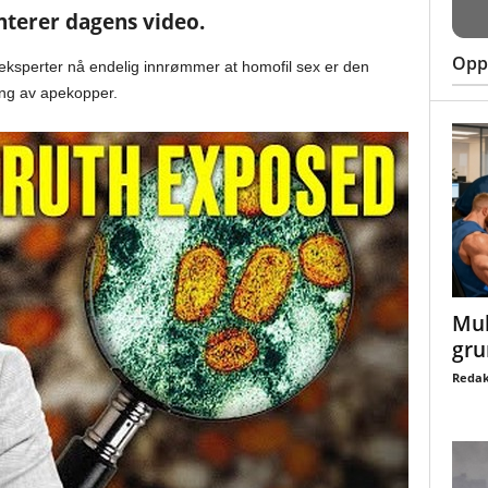
terer dagens video.
Oppt
sperter nå endelig innrømmer at homofil sex er den
ing av apekopper.
Mul
gru
Redak