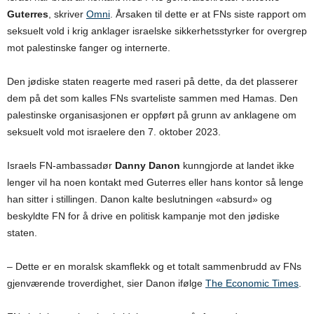
Guterres
, skriver
Omni
. Årsaken til dette er at FNs siste rapport om
seksuelt vold i krig anklager israelske sikkerhetsstyrker for overgrep
mot palestinske fanger og internerte.
Den jødiske staten reagerte med raseri på dette, da det plasserer
dem på det som kalles FNs svarteliste sammen med Hamas. Den
palestinske organisasjonen er oppført på grunn av anklagene om
seksuelt vold mot israelere den 7. oktober 2023.
Israels FN-ambassadør
Danny Danon
kunngjorde at landet ikke
lenger vil ha noen kontakt med Guterres eller hans kontor så lenge
han sitter i stillingen. Danon kalte beslutningen «absurd» og
beskyldte FN for å drive en politisk kampanje mot den jødiske
staten.
– Dette er en moralsk skamflekk og et totalt sammenbrudd av FNs
gjenværende troverdighet, sier Danon ifølge
The Economic Times
.