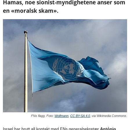
Hamas, noe sionist-myndighetene anser som
en «moralsk skam».
FNs flagg. Foto:
Wolfmann
,
CC BY-SA 4.0
, via Wikimedia Commons.
Israel har brutt all kontakt med FNs generalsekretær
António