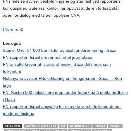
FNs ledelse avviser beskyldningene og står fast ved rapportens
konklusjoner. Guterres’ kontor har opplyst at døren fortsatt står
åpen for dialog med Israel, opplyser
CNA
.
(Nordfront)
Les også
Studie: Over 54 000 barn lider av akutt underernæring i Gaza
FN-rapportør: Israel dreper målrettet journalister
FN-ansatte krever at Israels offensiv i Gaza defineres som
folkemord
Netanyahu avviser FNs erklæring om hungersnød i Gaza: – Ren
løgn
FN: Nesten 800 palestinere drept under forsøk på å motta nødhjelp
i Gaza
FN-rapportør: Israel ansvarlig for et av de verste folkemordene i
moderne historie
STIKKORD
ANTÓNIO GUTERRES
FN
GEOPOLITIKK
HAMAS
ISRAEL