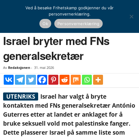
Ved å besøke Frihetskamp godkjenner du vår
personvernerklæring.
Hjem
Nyheter
Israel bryter med FNs generalsekretær
Ok
Personvernerklæring
NYHETER
UTENRIKS
Israel bryter med FNs
generalsekretær
Av
Redaksjonen
-
31. mai 2026
UTENRIKS
Israel har valgt å bryte
kontakten med FNs generalsekretær António
Guterres etter at landet er anklaget for å
bruke seksuell vold mot palestinske fanger.
Dette plasserer Israel på samme liste som