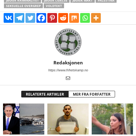
JØDISK KRIMINALITET
JØDISK LIDELSE
JØDISK MAKT
PALESTINA
SEKSUELLE OVERGREP
VOLDTEKT
Redaksjonen
https://www.frihetskamp.no
RELATERTE ARTIKLER
MER FRA FORFATTER