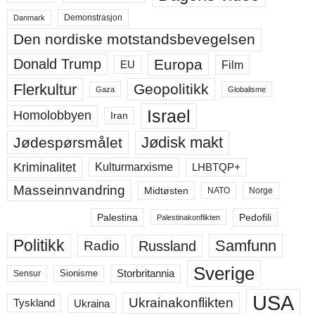
Demonstrasjon
Danmark
Den nordiske motstandsbevegelsen
Europa
Donald Trump
Film
EU
Flerkultur
Geopolitikk
Gaza
Globalisme
Israel
Homolobbyen
Iran
Jødisk makt
Jødespørsmålet
Kriminalitet
LHBTQP+
Kulturmarxisme
Masseinnvandring
Midtøsten
NATO
Norge
Palestina
Pedofili
Palestinakonflikten
Politikk
Samfunn
Russland
Radio
Sverige
Storbritannia
Sensur
Sionisme
USA
Ukrainakonflikten
Ukraina
Tyskland