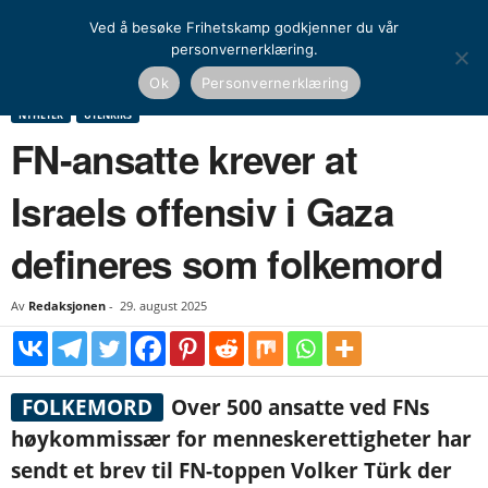
Ved å besøke Frihetskamp godkjenner du vår
personvernerklæring.
Hjem
Nyheter
FN-ansatte krever at Israels offensiv i Gaza defineres som
Ok
Personvernerklæring
folkemord
NYHETER
UTENRIKS
FN-ansatte krever at
Israels offensiv i Gaza
defineres som folkemord
Av
Redaksjonen
-
29. august 2025
FOLKEMORD
Over 500 ansatte ved FNs
høykommissær for menneskerettigheter har
sendt et brev til FN-toppen Volker Türk der