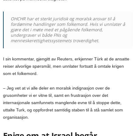
OHCHR har et sterkt juridisk og moralsk ansvar til å
fordømme handlinger som folkemord. Hvis vi unnlater å
gjøre det i møte med et pågående folkemord,
undergraver vi både FNs og
menneskerettighetssystemets troverdighet.
I sin kommentar, gjengitt av Reuters, erkjenner Türk at de ansatte
reiser alvorlige spørsmål, men unnlater fortsatt å omtale krigen
som et folkemord.
– Jeg vet at vi alle deler en moralsk indignasjon over de
grusomheter vi er vitne til, samt en frustrasjon over det
internasjonale samfunnets manglende evne til å stoppe dette,
uttalte Turk, og oppfordret samtidig staben til å stå samlet som
organisasjon.
Enige om at Israel begår