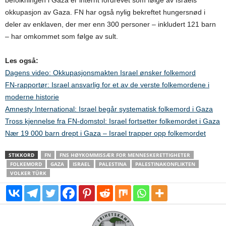
befolkningen i Gaza er internt fordrevet som følge av Israels
okkupasjon av Gaza. FN har også nylig bekreftet hungersnød i
deler av enklaven, der mer enn 300 personer – inkludert 121 barn
– har omkommet som følge av sult.
Les også:
Dagens video: Okkupasjonsmakten Israel ønsker folkemord
FN-rapportør: Israel ansvarlig for et av de verste folkemordene i
moderne historie
Amnesty International: Israel begår systematisk folkemord i Gaza
Tross kjennelse fra FN-domstol: Israel fortsetter folkemordet i Gaza
Nær 19 000 barn drept i Gaza – Israel trapper opp folkemordet
STIKKORD
FN
FNS HØYKOMMISSÆR FOR MENNESKERETTIGHETER
FOLKEMORD
GAZA
ISRAEL
PALESTINA
PALESTINAKONFLIKTEN
VOLKER TÜRK