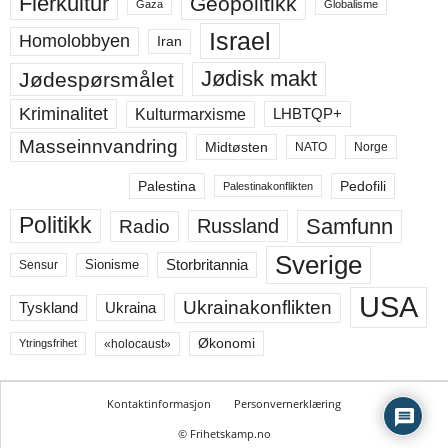
Flerkultur
Geopolitikk
Gaza
Globalisme
Israel
Homolobbyen
Iran
Jødisk makt
Jødespørsmålet
Kriminalitet
LHBTQP+
Kulturmarxisme
Masseinnvandring
Midtøsten
NATO
Norge
Palestina
Pedofili
Palestinakonflikten
Politikk
Samfunn
Russland
Radio
Sverige
Storbritannia
Sensur
Sionisme
USA
Ukrainakonflikten
Ukraina
Tyskland
Økonomi
«holocaust»
Ytringsfrihet
Kontaktinformasjon
Personvernerklæring
© Frihetskamp.no