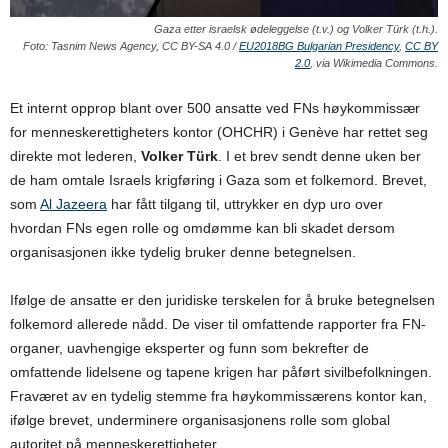
Gaza etter israelsk ødeleggelse
(t.v.) og Volker Türk (t.h.).
Foto:
Tasnim News Agency, CC BY-SA 4.0 /
EU2018BG Bulgarian Presidency
,
CC BY
2.0
, via Wikimedia Commons.
Et internt opprop blant over 500 ansatte ved FNs høykommissær
for menneskerettigheters kontor (OHCHR) i Genève har rettet seg
direkte mot lederen,
Volker Türk
. I et brev sendt denne uken ber
de ham omtale Israels krigføring i Gaza som et folkemord. Brevet,
som
Al Jazeera
har fått tilgang til, uttrykker en dyp uro over
hvordan FNs egen rolle og omdømme kan bli skadet dersom
organisasjonen ikke tydelig bruker denne betegnelsen.
Ifølge de ansatte er den juridiske terskelen for å bruke betegnelsen
folkemord allerede nådd. De viser til omfattende rapporter fra FN-
organer, uavhengige eksperter og funn som bekrefter de
omfattende lidelsene og tapene krigen har påført sivilbefolkningen.
Fraværet av en tydelig stemme fra høykommissærens kontor kan,
ifølge brevet, underminere organisasjonens rolle som global
autoritet på menneskerettigheter.