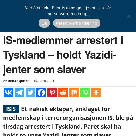
Ved å besøke Frihetskamp godkjenner du vår
personvernerklæring.
Hjem
Nyheter
IS-medlemmer arrestert i Tyskland – holdt Yazidi-jenter som slaver
Ok
Personvernerklæring
NYHETER
UTENRIKS
IS-medlemmer arrestert i
Tyskland – holdt Yazidi-
jenter som slaver
Av
Redaksjonen
-
10. april 2024
ISIS
Et irakisk ektepar, anklaget for
medlemskap i terrororganisasjonen IS, ble på
tirsdag arrestert i Tyskland. Paret skal ha
holdt to unge Yazidi-jenter som slaver.