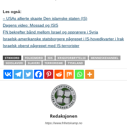
Les også:
– USAs allierte skapte Den islamske staten (IS)
Dagens video: Mossad og ISIS
FN bekrefter bånd mellom Israel og opprørere i Syria
Israelsk-amerikanske statsborgere pågrepet i IS-hovedkvarter i Irak
Israelsk oberst pågrepet med IS-terrorister
STIKKORD
FOLKEMORD
ISIS
KRIGSFORBRYTELSE
MENNESKEHANDEL
SEXSLAVERI
SLAVERI
TERRORISME
TYSKLAND
Redaksjonen
https://www.frihetskamp.no