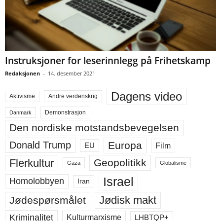
Instruksjoner for leserinnlegg på Frihetskamp
Redaksjonen
-
14. desember 2021
Dagens video
Aktivisme
Andre verdenskrig
Demonstrasjon
Danmark
Den nordiske motstandsbevegelsen
Europa
Donald Trump
Film
EU
Flerkultur
Geopolitikk
Gaza
Globalisme
Israel
Homolobbyen
Iran
Jødisk makt
Jødespørsmålet
Kriminalitet
LHBTQP+
Kulturmarxisme