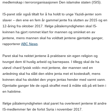
medlemskap i terrororganisasjonen Den islamske staten (ISIS).
IS-paret står også tiltalt for å ha holdt to unge Yazidi-jenter som
slaver – den ene en fem år gammel jente fra slutten av 2015 og en
12-åring fra oktober 2017. Ifølge påtalemyndigheten skal IS-
kvinnen ha gjort rommet klart for mannen og sminket en av
jentene, mens mannen skal ha voldtatt jentene gjentatte ganger,
rapporterer
ABC News
.
Paret skal ha nektet jentene å praktisere sin egen religion og
tvunget dem til huslig arbeid og barnepass. I tillegg skal de ha
utøvd «hard fysisk vold» mot jentene, der mannen ved en
anledning skal ha slått den eldre jenta met et kosteskaft, mens
kvinnen skal ha skoldet den yngre jentas hender med varmt vann.
Gjentatte ganger ble de også straffet med å måtte stå på ett bein i
en halvtime.
Ifølge påtalemyndigheten skal paret ha overlevert jentene til andre
IS-medlemmer før de forlot Syria i november 2017.