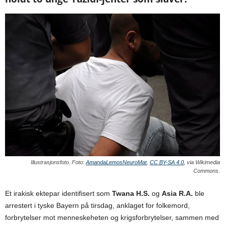
Illustrasjonsfoto. Foto:
AmandaLemosNeuroMat
,
CC BY-SA 4.0
, via Wikimedia
Commons.
Et irakisk ektepar identifisert som
Twana H.S.
og
Asia R.A.
ble
arrestert i tyske Bayern på tirsdag, anklaget for folkemord,
forbrytelser mot menneskeheten og krigsforbrytelser, sammen med