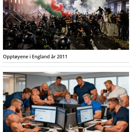
Opptøyene i England år 2011