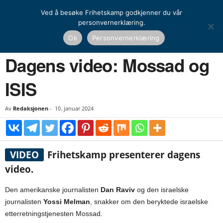
Ved å besøke Frihetskamp godkjenner du vår
personvernerklæring.
Hjem
Dagens video
Dagens video: Mossad og ISIS
Ok
Personvernerklæring
DAGENS VIDEO
Dagens video: Mossad og
ISIS
Av
Redaksjonen
-
10. januar 2024
VIDEO
Frihetskamp presenterer dagens
video.
Den amerikanske journalisten
Dan Raviv
og den israelske
journalisten
Yossi Melman
, snakker om den beryktede israelske
etterretningstjenesten Mossad.