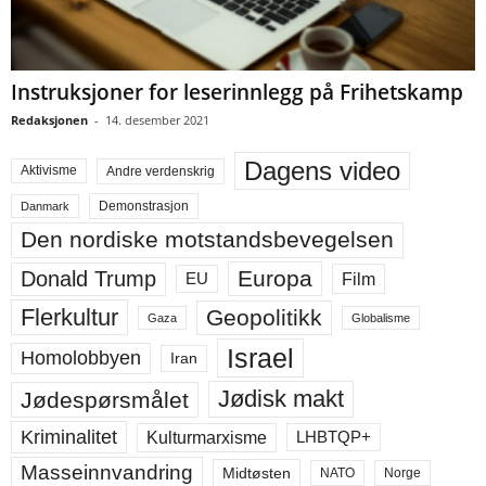
Instruksjoner for leserinnlegg på Frihetskamp
Redaksjonen
-
14. desember 2021
Dagens video
Aktivisme
Andre verdenskrig
Demonstrasjon
Danmark
Den nordiske motstandsbevegelsen
Europa
Donald Trump
Film
EU
Flerkultur
Geopolitikk
Gaza
Globalisme
Israel
Homolobbyen
Iran
Jødisk makt
Jødespørsmålet
Kriminalitet
LHBTQP+
Kulturmarxisme
Masseinnvandring
Midtøsten
NATO
Norge