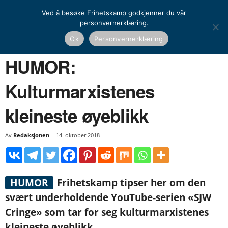
Ved å besøke Frihetskamp godkjenner du vår
personvernerklæring.
Hjem
Nasjonal kamp
Media
HUMOR: Kulturmarxistenes kleineste øyeblikk
Ok
Personvernerklæring
NASJONAL KAMP
MEDIA
HUMOR:
Kulturmarxistenes
kleineste øyeblikk
Av
Redaksjonen
-
14. oktober 2018
HUMOR
Frihetskamp tipser her om den
svært underholdende YouTube-serien «SJW
Cringe» som tar for seg kulturmarxistenes
kleineste øyeblikk.