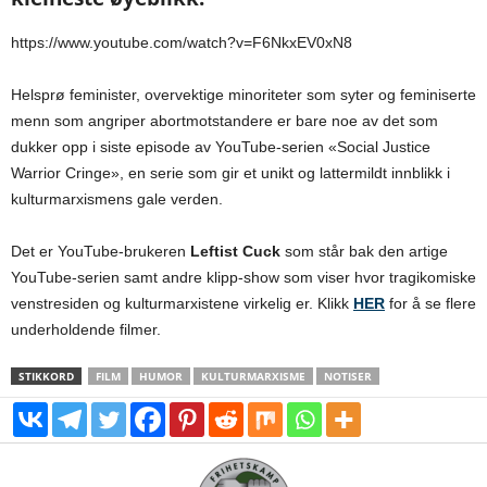
https://www.youtube.com/watch?v=F6NkxEV0xN8
Helsprø feminister, overvektige minoriteter som syter og feminiserte
menn som angriper abortmotstandere er bare noe av det som
dukker opp i siste episode av YouTube-serien «Social Justice
Warrior Cringe», en serie som gir et unikt og lattermildt innblikk i
kulturmarxismens gale verden.
Det er YouTube-brukeren
Leftist Cuck
som står bak den artige
YouTube-serien samt andre klipp-show som viser hvor tragikomiske
venstresiden og kulturmarxistene virkelig er. Klikk
HER
for å se flere
underholdende filmer.
STIKKORD
FILM
HUMOR
KULTURMARXISME
NOTISER