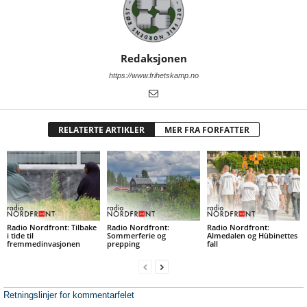
Redaksjonen
https://www.frihetskamp.no
RELATERTE ARTIKLER
MER FRA FORFATTER
Radio Nordfront: Tilbake
Radio Nordfront:
Radio Nordfront:
i tide til
Sommerferie og
Almedalen og Hübinettes
fremmedinvasjonen
prepping
fall
Retningslinjer for kommentarfelet