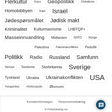
Flerkultur
Geopolitikk
Gaza
Globalisme
Israel
Homolobbyen
Iran
Jødisk makt
Jødespørsmålet
Kriminalitet
LHBTQP+
Kulturmarxisme
Masseinnvandring
Midtøsten
NATO
Norge
Palestina
Pedofili
Palestinakonflikten
Politikk
Samfunn
Russland
Radio
Sverige
Storbritannia
Sensur
Sionisme
USA
Ukrainakonflikten
Ukraina
Tyskland
Økonomi
«holocaust»
Ytringsfrihet
Kontaktinformasjon
Personvernerklæring
© Frihetskamp.no