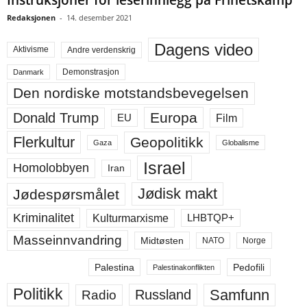
Instruksjoner for leserinnlegg på Frihetskamp
Redaksjonen
-
14. desember 2021
Dagens video
Aktivisme
Andre verdenskrig
Demonstrasjon
Danmark
Den nordiske motstandsbevegelsen
Europa
Donald Trump
Film
EU
Flerkultur
Geopolitikk
Gaza
Globalisme
Israel
Homolobbyen
Iran
Jødisk makt
Jødespørsmålet
Kriminalitet
LHBTQP+
Kulturmarxisme
Masseinnvandring
Midtøsten
NATO
Norge
Palestina
Pedofili
Palestinakonflikten
Politikk
Samfunn
Russland
Radio