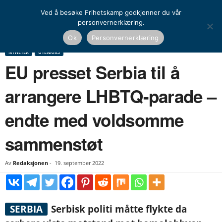
Ved å besøke Frihetskamp godkjenner du vår
personvernerklæring.
Hjem
Nyheter
EU presset Serbia til å arrangere LHBTQ-parade – endte med
Ok
Personvernerklæring
voldsomme sammenstøt
NYHETER
UTENRIKS
EU presset Serbia til å
arrangere LHBTQ-parade –
endte med voldsomme
sammenstøt
Av
Redaksjonen
-
19. september 2022
SERBIA
Serbisk politi måtte flykte da