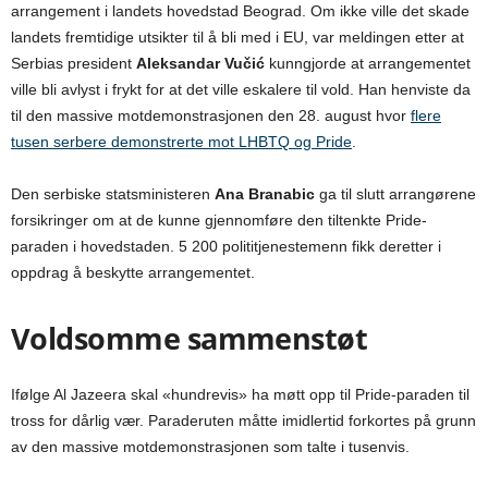
arrangement i landets hovedstad Beograd. Om ikke ville det skade
landets fremtidige utsikter til å bli med i EU, var meldingen etter at
Serbias president
Aleksandar Vučić
kunngjorde at arrangementet
ville bli avlyst i frykt for at det ville eskalere til vold. Han henviste da
til den massive motdemonstrasjonen den 28. august hvor
flere
tusen serbere demonstrerte mot LHBTQ og Pride
.
Den serbiske statsministeren
Ana Branabic
ga til slutt arrangørene
forsikringer om at de kunne gjennomføre den tiltenkte Pride-
paraden i hovedstaden. 5 200 polititjenestemenn fikk deretter i
oppdrag å beskytte arrangementet.
Voldsomme sammenstøt
Ifølge Al Jazeera skal «hundrevis» ha møtt opp til Pride-paraden til
tross for dårlig vær. Paraderuten måtte imidlertid forkortes på grunn
av den massive motdemonstrasjonen som talte i tusenvis.