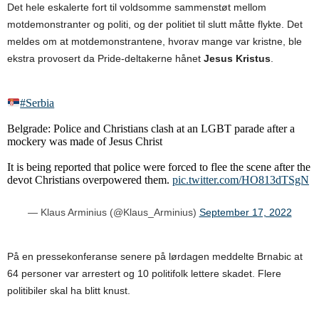
Det hele eskalerte fort til voldsomme sammenstøt mellom
motdemonstranter og politi, og der politiet til slutt måtte flykte. Det
meldes om at motdemonstrantene, hvorav mange var kristne, ble
ekstra provosert da Pride-deltakerne hånet
Jesus Kristus
.
#Serbia
Belgrade: Police and Christians clash at an LGBT parade after a
mockery was made of Jesus Christ
It is being reported that police were forced to flee the scene after the
devot Christians overpowered them.
pic.twitter.com/HO813dTSgN
— Klaus Arminius (@Klaus_Arminius)
September 17, 2022
På en pressekonferanse senere på lørdagen meddelte Brnabic at
64 personer var arrestert og 10 politifolk lettere skadet. Flere
politibiler skal ha blitt knust.