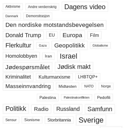
Dagens video
Aktivisme
Andre verdenskrig
Demonstrasjon
Danmark
Den nordiske motstandsbevegelsen
Europa
Donald Trump
Film
EU
Flerkultur
Geopolitikk
Gaza
Globalisme
Israel
Homolobbyen
Iran
Jødisk makt
Jødespørsmålet
Kriminalitet
LHBTQP+
Kulturmarxisme
Masseinnvandring
Midtøsten
NATO
Norge
Palestina
Pedofili
Palestinakonflikten
Politikk
Samfunn
Russland
Radio
Sverige
Storbritannia
Sensur
Sionisme