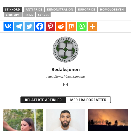
STIKKORD
ANTI-PRIDE
DEMONSTRASJON
EUROPRIDE
HOMOLOBBYEN
LHBTQP+
PRIDE
SERBIA
Redaksjonen
https://www.frihetskamp.no
RELATERTE ARTIKLER
MER FRA FORFATTER