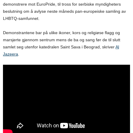
demonstrere mot EuroPride, til tross for serbiske myndigheters
beslutning om å avlyse neste måneds pan-europeiske samling av
LHBTQ-samfunnet.
Demonstrantene bar på ulike ikoner, kors og religiøse flagg og
marsjerte gjennom sentrum mens de ba og sang før de til slutt
samlet seg utenfor katedralen Saint Sava i Beograd, skriver
Al
Jazeera
.