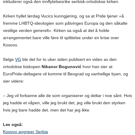
inkluderer også den innflytelsesrike serbisk-ortodokse kirken.
Kirken hyllet lørdag Vucics kunngjøring, og sa at Pride tjener «å
fremme LHBTQ-ideologien som påtvinges Europa og den såkalte
vestlige verden generelt». Kirken sa også at det å holde
arrangementet bare ville føre til splittelse under en krise over
Kosovo.
Ifølge
VG
ble det for to uker siden publisert en video av den
ortodokse biskopen
Nikanor Bogunović
hvor han sier at
EuroPride-deltagere vil komme til Beograd og vanhellige byen, og
sier videre:
– Jeg vil forbanne alle de som organiserer og deltar i noe sånt. Hvis
jeg hadde et våpen, ville jeg brukt det, jeg ville brukt den styrken
hvis jeg bare hadde det, men det har jeg ikke.
Les også:
Kosovo angriper Serbia