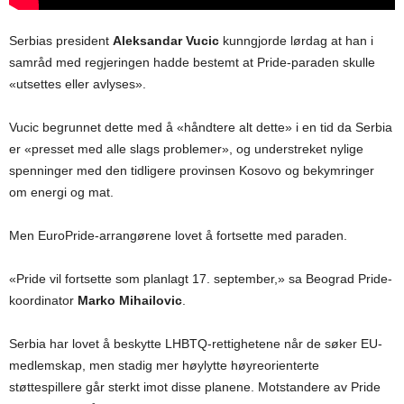
Serbias president
Aleksandar Vucic
kunngjorde lørdag at han i
samråd med regjeringen hadde bestemt at Pride-paraden skulle
«utsettes eller avlyses».
Vucic begrunnet dette med å «håndtere alt dette» i en tid da Serbia
er «presset med alle slags problemer», og understreket nylige
spenninger med den tidligere provinsen Kosovo og bekymringer
om energi og mat.
Men EuroPride-arrangørene lovet å fortsette med paraden.
«Pride vil fortsette som planlagt 17. september,» sa Beograd Pride-
koordinator
Marko Mihailovic
.
Serbia har lovet å beskytte LHBTQ-rettighetene når de søker EU-
medlemskap, men stadig mer høylytte høyreorienterte
støttespillere går sterkt imot disse planene. Motstandere av Pride