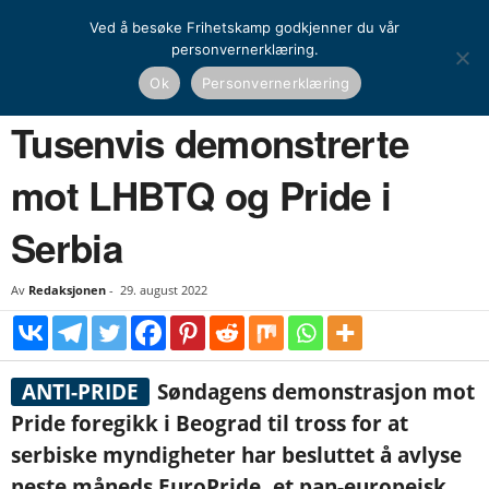
Ved å besøke Frihetskamp godkjenner du vår
personvernerklæring.
Hjem
Nyheter
Tusenvis demonstrerte mot LHBTQ og Pride i Serbia
Ok
Personvernerklæring
NYHETER
UTENRIKS
Tusenvis demonstrerte
mot LHBTQ og Pride i
Serbia
Av
Redaksjonen
-
29. august 2022
ANTI-PRIDE
Søndagens demonstrasjon mot
Pride foregikk i Beograd til tross for at
serbiske myndigheter har besluttet å avlyse
neste måneds EuroPride, et pan-europeisk