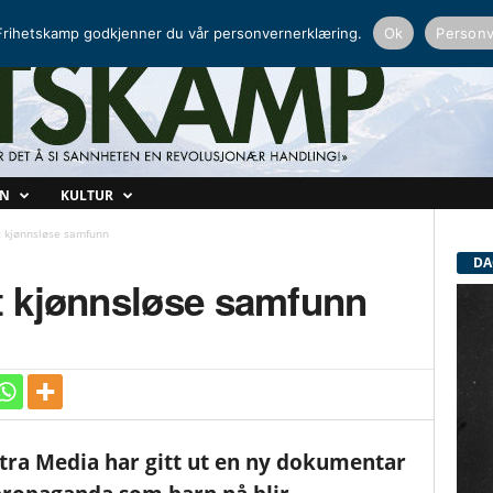
NORDISK RADIO
PEERTUBE
rihetskamp godkjenner du vår personvernerklæring.
Ok
Personv
ON
KULTUR
 kjønnsløse samfunn
DA
 kjønnsløse samfunn
tra Media har gitt ut en ny dokumentar