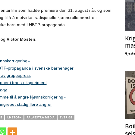
mentarfilm som hadde premiere den 31. august i år, og som
 til å å motvirke tradisjonelle kjønnsrollemønstre i
vaske barn med LHBTP-propaganda.
Krig
og
Victor Mosten
.
mas
Gjest
nnskorrigering»
HBTP-propaganda i svenske barnehager
t av gruppepress
oner i trans-eksperiment
logy
me til å angre kjønnskorrigering»
nngrepet stadig flere angrer
E
LHBTQP+
PALAESTRA MEDIA
SVERIGE
Boi
sel