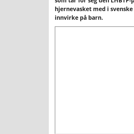
som tar for seg den LHBTP-
hjernevasket med i svenske 
innvirke på barn.