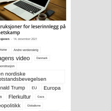
truksjoner for leserinnlegg på
hetskamp
sjonen
-
14. desember 2021
visme
Andre verdenskrig
gens video
Danmark
onstrasjon
n nordiske
tstandsbevegelsen
Europa
nald Trump
EU
Flerkultur
m
Gaza
opolitikk
Globalisme