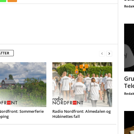
Redak
ATTER
Gru
Tel
Redak
Nordfront: Sommerferie
Radio Nordfront: Almedalen og
pping
Hübinettes fall