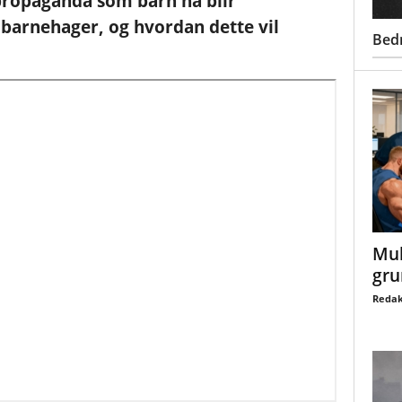
propaganda som barn nå blir
barnehager, og hvordan dette vil
Bed
Mul
gru
Redak