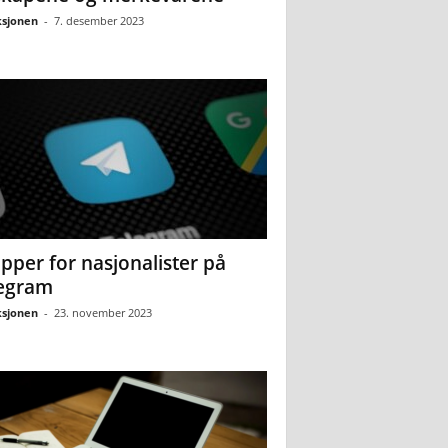
sjonen
-
7. desember 2023
pper for nasjonalister på
egram
sjonen
-
23. november 2023