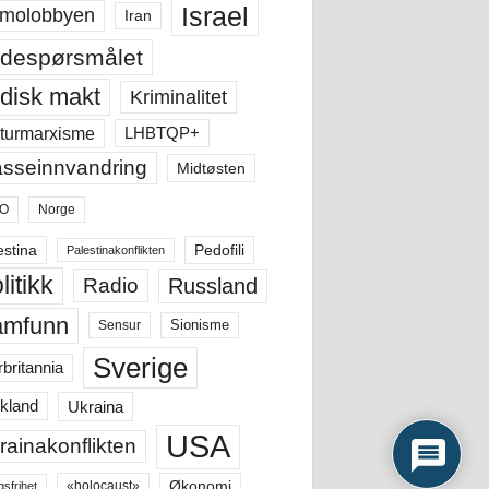
Israel
molobbyen
Iran
despørsmålet
disk makt
Kriminalitet
LHBTQP+
turmarxisme
sseinnvandring
Midtøsten
O
Norge
estina
Pedofili
Palestinakonflikten
litikk
Russland
Radio
amfunn
Sensur
Sionisme
Sverige
rbritannia
Ukraina
kland
USA
rainakonflikten
Økonomi
«holocaust»
gsfrihet