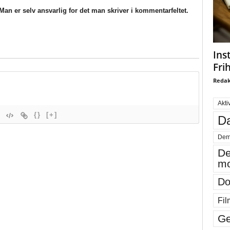
an er selv ansvarlig for det man skriver i kommentarfeltet.
Ins
Fri
Redak
Akti
{}
[+]
Da
Dem
De
mo
Do
Fil
Ge