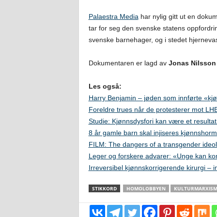
Palaestra Media
har nylig gitt ut en doku
tar for seg den svenske statens oppfordring
svenske barnehager, og i stedet hjerne
Dokumentaren er lagd av
Jonas Nilsson
Les også:
Harry Benjamin – jøden som innførte «kjø
Foreldre trues når de protesterer mot L
Studie: Kjønnsdysfori kan være et resulta
8 år gamle barn skal injiseres kjønnshorm
FILM: The dangers of a transgender ideo
Leger og forskere advarer: «Unge kan kom
Irreversibel kjønnskorrigerende kirurgi – i
STIKKORD
HOMOLOBBYEN
KULTURMARXISM