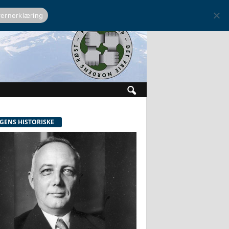
ernerklæring
GENS HISTORISKE