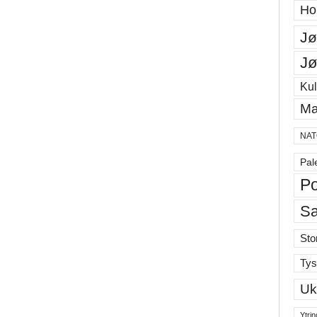
Ho
Jø
Jø
Kul
Ma
NAT
Pal
Po
S
Sto
Tys
Uk
Ytrin