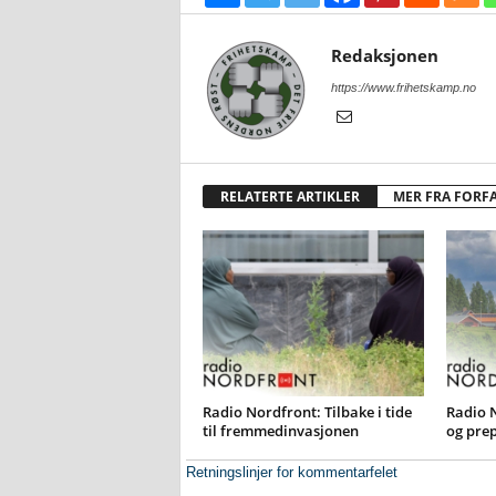
Redaksjonen
https://www.frihetskamp.no
RELATERTE ARTIKLER
MER FRA FORF
Radio Nordfront: Tilbake i tide
Radio 
til fremmedinvasjonen
og pre
Retningslinjer for kommentarfelet