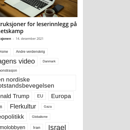
truksjoner for leserinnlegg på
hetskamp
sjonen
-
14. desember 2021
visme
Andre verdenskrig
gens video
Danmark
onstrasjon
n nordiske
tstandsbevegelsen
Europa
nald Trump
EU
Flerkultur
m
Gaza
opolitikk
Globalisme
Israel
molobbyen
Iran