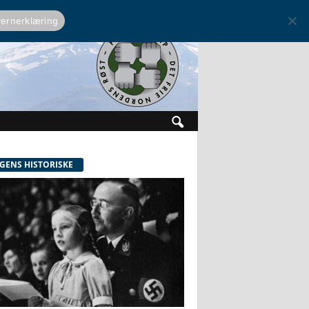
ernerklæring
GENS HISTORISKE