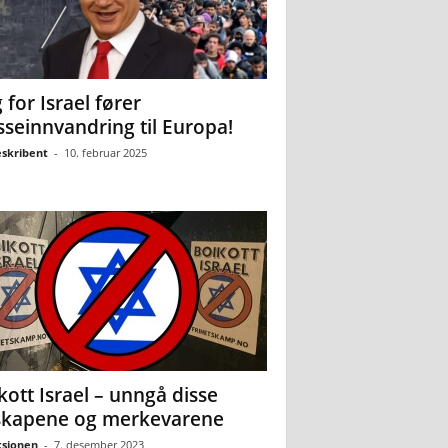
 for Israel fører
seinnvandring til Europa!
eskribent
-
10. februar 2025
kott Israel – unngå disse
skapene og merkevarene
sjonen
-
7. desember 2023