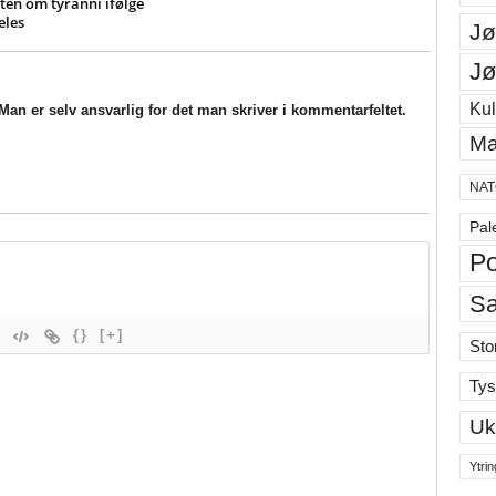
en om tyranni ifølge
eles
Jø
Jø
Kul
an er selv ansvarlig for det man skriver i kommentarfeltet.
Ma
NAT
Pal
Po
S
{}
[+]
Sto
Tys
Uk
Ytrin