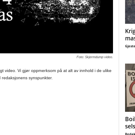
Krig
mas
Gjest
Foto: Skjermdump video.
gt video. Vi gjør oppmerksom på at alt av innhold i de ulike
 redaksjonens synspunkter.
Boi
sel
Redak