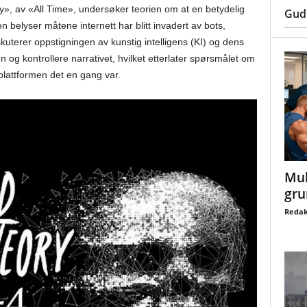
, av «All Time», undersøker teorien om at en betydelig
Gud
n belyser måtene internett har blitt invadert av bots,
kuterer oppstigningen av kunstig intelligens (KI) og dens
n og kontrollere narrativet, hvilket etterlater spørsmålet om
plattformen det en gang var.
Mul
gru
Redak