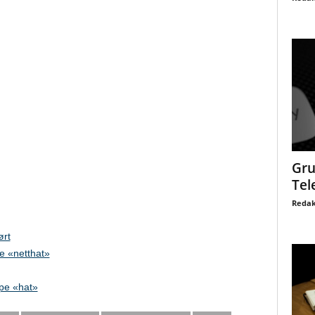
Gru
Tel
Redak
ørt
e «netthat»
pe «hat»