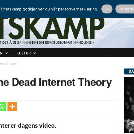
NORDISK RADIO
PEERTUBE
rihetskamp godkjenner du vår personvernerklæring.
Ok
Personv
ON
KULTUR
rnet Theory
DA
he Dead Internet Theory
terer dagens video.