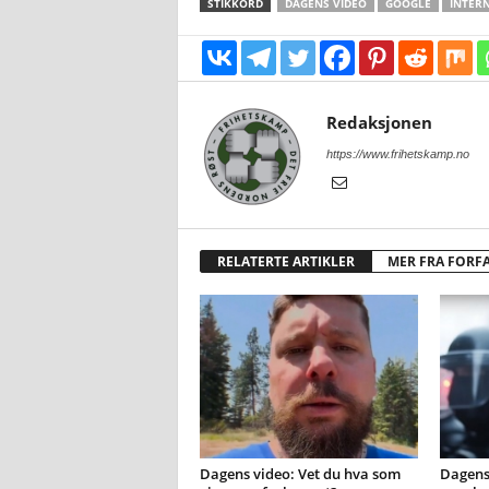
STIKKORD
DAGENS VIDEO
GOOGLE
INTER
Redaksjonen
https://www.frihetskamp.no
RELATERTE ARTIKLER
MER FRA FORF
Dagens video: Vet du hva som
Dagens 