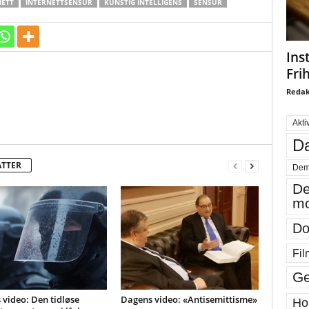
NETT
INTERNETTSENSUR
KUNSTIG INTELLIGENS
SENSUR
Ins
Fri
Redak
Akti
Da
ATTER
Dem
De
mo
Do
Fil
Ge
video: Den tidløse
Dagens video: «Antisemittisme»
Ho