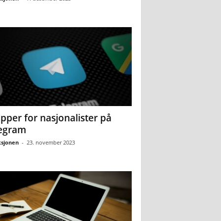
pper for nasjonalister på
egram
sjonen
-
23. november 2023