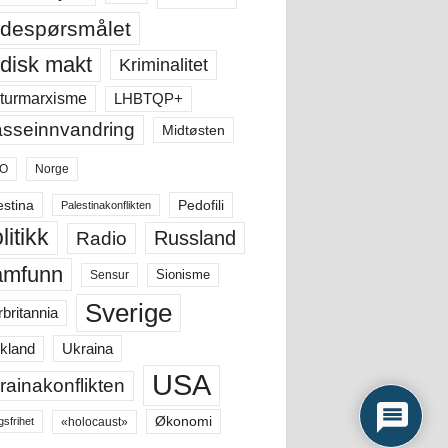
despørsmålet
disk makt
Kriminalitet
LHBTQP+
turmarxisme
sseinnvandring
Midtøsten
O
Norge
estina
Pedofili
Palestinakonflikten
litikk
Russland
Radio
amfunn
Sensur
Sionisme
Sverige
rbritannia
Ukraina
kland
USA
rainakonflikten
Økonomi
«holocaust»
gsfrihet