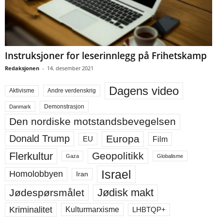
Instruksjoner for leserinnlegg på Frihetskamp
Redaksjonen
-
14. desember 2021
Dagens video
Aktivisme
Andre verdenskrig
Demonstrasjon
Danmark
Den nordiske motstandsbevegelsen
Europa
Donald Trump
Film
EU
Flerkultur
Geopolitikk
Gaza
Globalisme
Israel
Homolobbyen
Iran
Jødisk makt
Jødespørsmålet
Kriminalitet
LHBTQP+
Kulturmarxisme