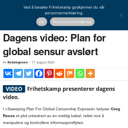
Ved å besøke Frihetskamp godkjenner du vår
personvernerklæring.
Hjem
Dagens video
Dagens video: Plan for global sensur avslørt
Ok
Personvernerklæring
DAGENS VIDEO
Dagens video: Plan for
global sensur avslørt
Av
Redaksjonen
-
17. august 2024
VIDEO
Frihetskamp presenterer dagens
video.
I «Sweeping Plan For Global Censorship Exposed» belyser
Greg
Reese
et plot orkestrert av en mektig kabal, rettet mot å
manipulere og kontrollere informasjonsflyten.