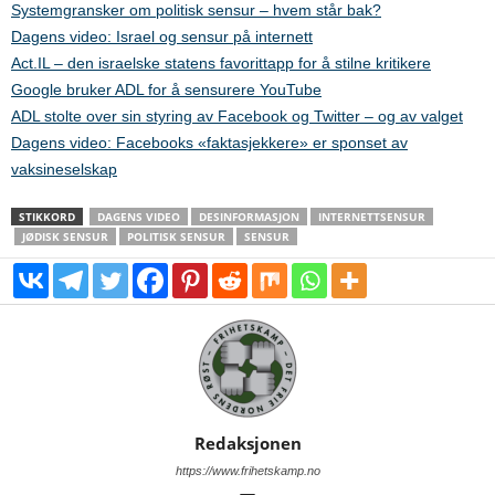
Systemgransker om politisk sensur – hvem står bak?
Dagens video: Israel og sensur på internett
Act.IL – den israelske statens favorittapp for å stilne kritikere
Google bruker ADL for å sensurere YouTube
ADL stolte over sin styring av Facebook og Twitter – og av valget
Dagens video: Facebooks «faktasjekkere» er sponset av
vaksineselskap
STIKKORD
DAGENS VIDEO
DESINFORMASJON
INTERNETTSENSUR
JØDISK SENSUR
POLITISK SENSUR
SENSUR
Redaksjonen
https://www.frihetskamp.no