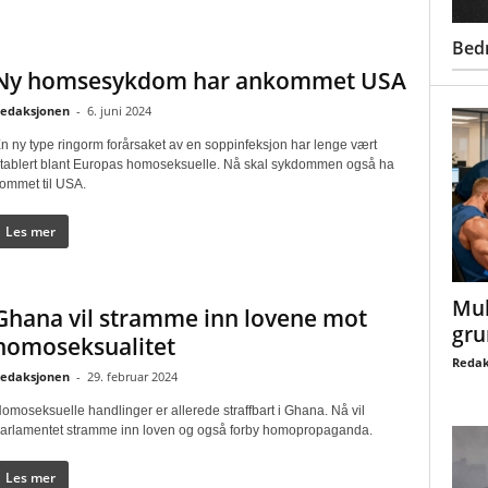
Bed
Ny homsesykdom har ankommet USA
edaksjonen
-
6. juni 2024
n ny type ringorm forårsaket av en soppinfeksjon har lenge vært
tablert blant Europas homoseksuelle. Nå skal sykdommen også ha
ommet til USA.
Les mer
Mul
Ghana vil stramme inn lovene mot
gru
homoseksualitet
Redak
edaksjonen
-
29. februar 2024
omoseksuelle handlinger er allerede straffbart i Ghana. Nå vil
arlamentet stramme inn loven og også forby homopropaganda.
Les mer