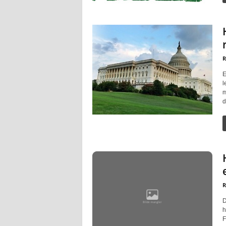
R
E
l
m
d
R
D
h
F