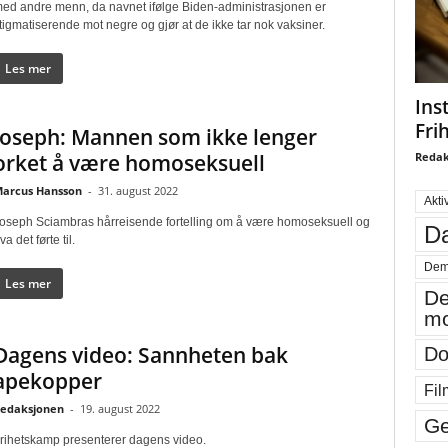
ed andre menn, da navnet ifølge Biden-administrasjonen er
tigmatiserende mot negre og gjør at de ikke tar nok vaksiner.
Les mer
Ins
Fri
Joseph: Mannen som ikke lenger
Redak
orket å være homoseksuell
arcus Hansson
-
31. august 2022
Akti
oseph Sciambras hårreisende fortelling om å være homoseksuell og
Da
va det førte til.
Dem
Les mer
De
mo
Dagens video: Sannheten bak
Do
apekopper
Fil
edaksjonen
-
19. august 2022
Ge
rihetskamp presenterer dagens video.