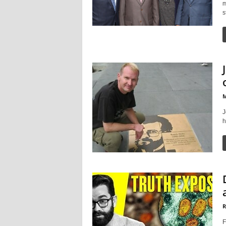
m
s
M
J
h
R
F