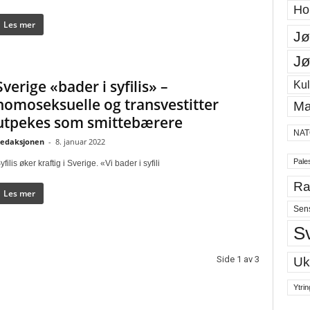
Ho
Les mer
Jø
Jø
Sverige «bader i syfilis» –
Kul
homoseksuelle og transvestitter
Ma
utpekes som smittebærere
NAT
edaksjonen
-
8. januar 2022
Pales
yfilis øker kraftig i Sverige. «Vi bader i syfili
Ra
Les mer
Sen
S
Side 1 av 3
Uk
Ytrin