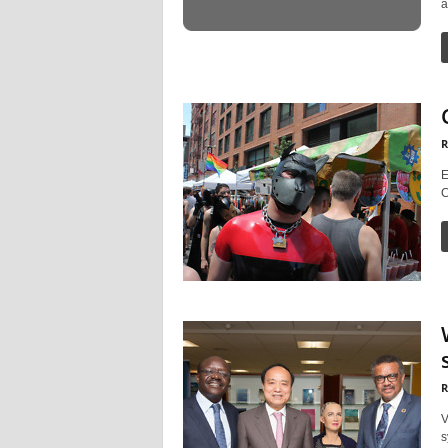
a
R
E
C
R
V
s