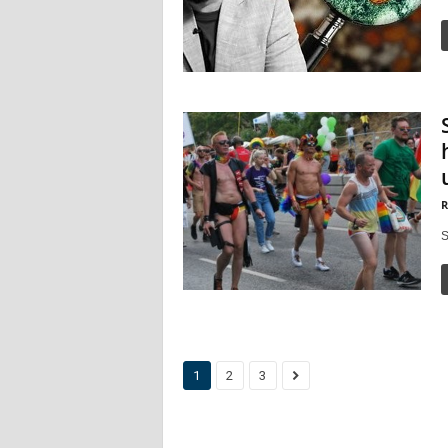
R
S
1
2
3