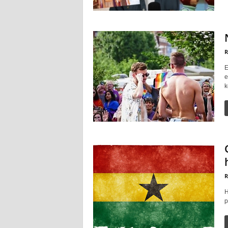
R
E
e
k
R
H
p