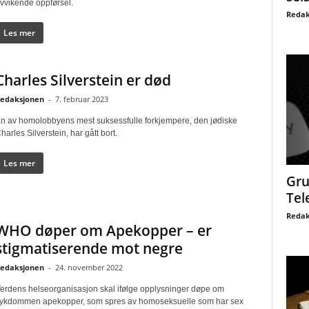
vvikende oppførsel.
Redak
Les mer
Charles Silverstein er død
edaksjonen
-
7. februar 2023
n av homolobbyens mest suksessfulle forkjempere, den jødiske
harles Silverstein, har gått bort.
Les mer
Gru
Tel
Redak
WHO døper om Apekopper – er
stigmatiserende mot negre
edaksjonen
-
24. november 2022
erdens helseorganisasjon skal ifølge opplysninger døpe om
ykdommen apekopper, som spres av homoseksuelle som har sex