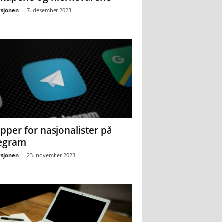
sjonen
-
7. desember 2023
pper for nasjonalister på
egram
sjonen
-
23. november 2023