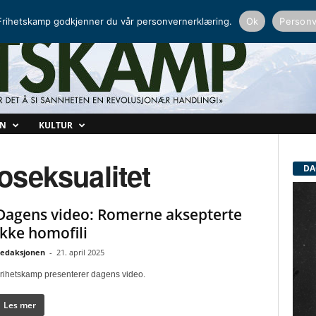
NORDISK RADIO
PEERTUBE
rihetskamp godkjenner du vår personvernerklæring.
Ok
Personv
ON
KULTUR
oseksualitet
DA
Dagens video: Romerne aksepterte
ikke homofili
edaksjonen
-
21. april 2025
rihetskamp presenterer dagens video.
Les mer