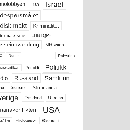
Israel
molobbyen
Iran
despørsmålet
disk makt
Kriminalitet
LHBTQP+
turmarxisme
sseinnvandring
Midtøsten
Palestina
O
Norge
Politikk
Pedofili
tinakonflikten
Samfunn
Russland
dio
Storbritannia
sur
Sionisme
verige
Ukraina
Tyskland
USA
rainakonflikten
Økonomi
«holocaust»
gsfrihet