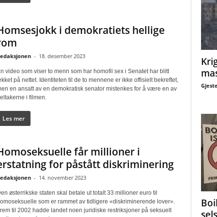
Homsesjokk i demokratiets hellige
rom
edaksjonen
-
18. desember 2023
Krig
mas
n video som viser to menn som har homofil sex i Senatet har blitt
ekket på nettet. Identiteten til de to mennene er ikke offisielt bekreftet,
Gjest
en en ansatt av en demokratisk senator mistenkes for å være en av
eltakerne i filmen.
Les mer
Homoseksuelle får millioner i
erstatning for påstått diskriminering
edaksjonen
-
14. november 2023
en østerrikske staten skal betale ut totalt 33 millioner euro til
Boi
omoseksuelle som er rammet av tidligere «diskriminerende lover».
rem til 2002 hadde landet noen juridiske restriksjoner på seksuelt
sel