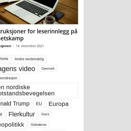
truksjoner for leserinnlegg på
hetskamp
sjonen
-
14. desember 2021
visme
Andre verdenskrig
gens video
Danmark
onstrasjon
n nordiske
tstandsbevegelsen
Europa
nald Trump
EU
Flerkultur
m
Gaza
opolitikk
Globalisme