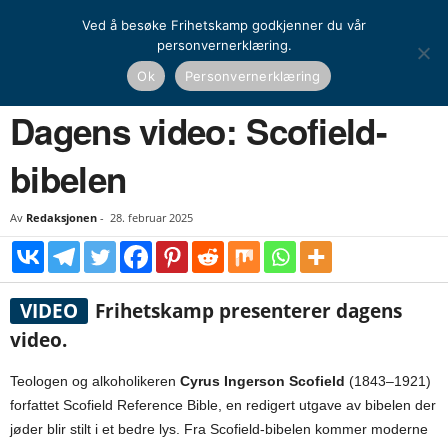
Ved å besøke Frihetskamp godkjenner du vår
personvernerklæring.
Hjem
Dagens video
Dagens video: Scofield-bibelen
Ok
Personvernerklæring
DAGENS VIDEO
Dagens video: Scofield-
bibelen
Av
Redaksjonen
-
28. februar 2025
VIDEO
Frihetskamp presenterer dagens
video.
Teologen og alkoholikeren
Cyrus Ingerson Scofield
(1843–1921)
forfattet Scofield Reference Bible, en redigert utgave av bibelen der
jøder blir stilt i et bedre lys. Fra Scofield-bibelen kommer moderne