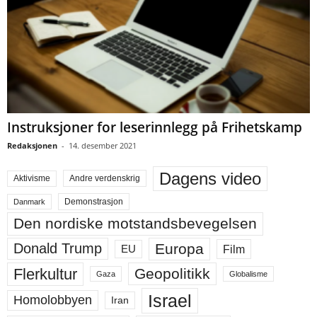
Instruksjoner for leserinnlegg på Frihetskamp
Redaksjonen
-
14. desember 2021
Dagens video
Aktivisme
Andre verdenskrig
Demonstrasjon
Danmark
Den nordiske motstandsbevegelsen
Europa
Donald Trump
Film
EU
Flerkultur
Geopolitikk
Gaza
Globalisme
Israel
Homolobbyen
Iran