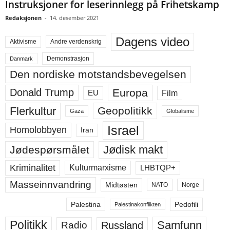
Instruksjoner for leserinnlegg på Frihetskamp
Redaksjonen
-
14. desember 2021
Dagens video
Aktivisme
Andre verdenskrig
Demonstrasjon
Danmark
Den nordiske motstandsbevegelsen
Europa
Donald Trump
Film
EU
Flerkultur
Geopolitikk
Gaza
Globalisme
Israel
Homolobbyen
Iran
Jødisk makt
Jødespørsmålet
Kriminalitet
LHBTQP+
Kulturmarxisme
Masseinnvandring
Midtøsten
NATO
Norge
Palestina
Pedofili
Palestinakonflikten
Politikk
Samfunn
Russland
Radio