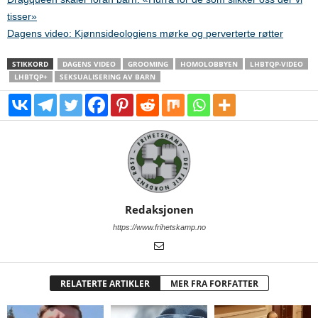
tisser»
Dagens video: Kjønnsideologiens mørke og perverterte røtter
STIKKORD
DAGENS VIDEO
GROOMING
HOMOLOBBYEN
LHBTQP-VIDEO
LHBTQP+
SEKSUALISERING AV BARN
Redaksjonen
https://www.frihetskamp.no
RELATERTE ARTIKLER
MER FRA FORFATTER