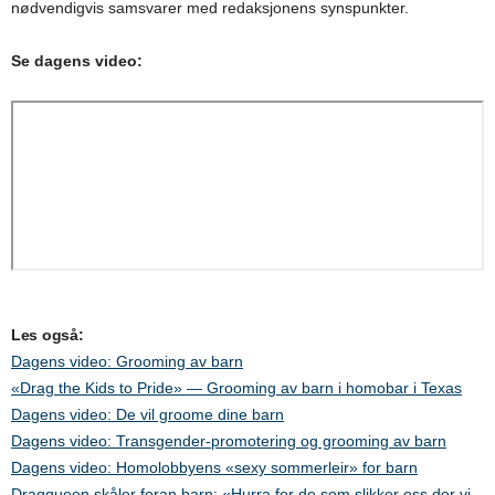
nødvendigvis samsvarer med redaksjonens synspunkter.
Se dagens video:
Les også:
Dagens video: Grooming av barn
«Drag the Kids to Pride» — Grooming av barn i homobar i Texas
Dagens video: De vil groome dine barn
Dagens video: Transgender-promotering og grooming av barn
Dagens video: Homolobbyens «sexy sommerleir» for barn
Dragqueen skåler foran barn: «Hurra for de som slikker oss der vi