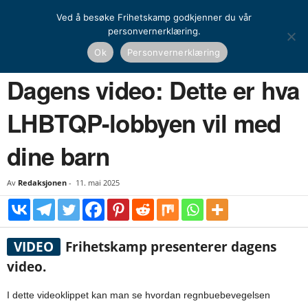
Ved å besøke Frihetskamp godkjenner du vår
personvernerklæring.
Hjem
Dagens video
Dagens video: Dette er hva LHBTQP-lobbyen vil med dine barn
Ok
Personvernerklæring
DAGENS VIDEO
Dagens video: Dette er hva
LHBTQP-lobbyen vil med
dine barn
Av
Redaksjonen
-
11. mai 2025
VIDEO
Frihetskamp presenterer dagens
video.
I dette videoklippet kan man se hvordan regnbuebevegelsen