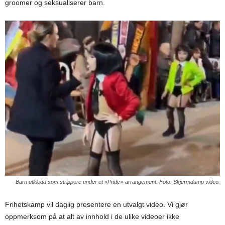
groomer og seksualiserer barn.
Barn utkledd som strippere under et «Pride»-arrangement. Foto: Skjermdump video.
Frihetskamp vil daglig presentere en utvalgt video. Vi gjør
oppmerksom på at alt av innhold i de ulike videoer ikke