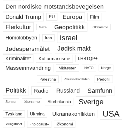
Den nordiske motstandsbevegelsen
Europa
Donald Trump
Film
EU
Flerkultur
Geopolitikk
Gaza
Globalisme
Israel
Homolobbyen
Iran
Jødisk makt
Jødespørsmålet
Kriminalitet
LHBTQP+
Kulturmarxisme
Masseinnvandring
Midtøsten
NATO
Norge
Palestina
Pedofili
Palestinakonflikten
Politikk
Samfunn
Russland
Radio
Sverige
Storbritannia
Sensur
Sionisme
USA
Ukrainakonflikten
Ukraina
Tyskland
Økonomi
«holocaust»
Ytringsfrihet