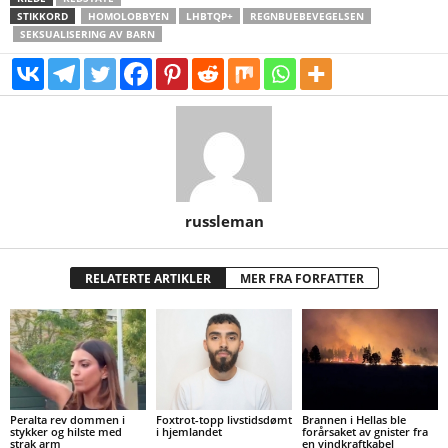
STIKKORD
HOMOLOBBYEN
LHBTQP+
REGNBUEBEVEGELSEN
SEKSUALISERING AV BARN
russleman
RELATERTE ARTIKLER
MER FRA FORFATTER
Peralta rev dommen i
Foxtrot-topp livstidsdømt
Brannen i Hellas ble
stykker og hilste med
i hjemlandet
forårsaket av gnister fra
strak arm
en vindkraftkabel