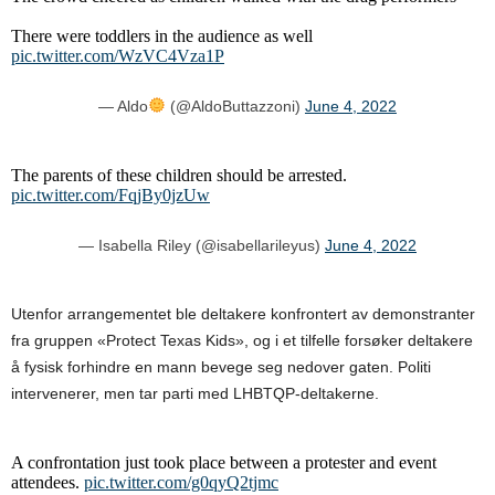
There were toddlers in the audience as well
pic.twitter.com/WzVC4Vza1P
— Aldo
(@AldoButtazzoni)
June 4, 2022
The parents of these children should be arrested.
pic.twitter.com/FqjBy0jzUw
— Isabella Riley (@isabellarileyus)
June 4, 2022
Utenfor arrangementet ble deltakere konfrontert av demonstranter
fra gruppen «Protect Texas Kids», og i et tilfelle forsøker deltakere
å fysisk forhindre en mann bevege seg nedover gaten. Politi
intervenerer, men tar parti med LHBTQP-deltakerne.
A confrontation just took place between a protester and event
attendees.
pic.twitter.com/g0qyQ2tjmc