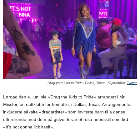
Drag your kids to Pride i Dallas, Texas. Skjermbilde:
Twitter
Lørdag den 4. juni ble «Drag the Kids to Pride» arrangert i Mr.
Misster, en nattklubb for homofile, i Dallas, Texas. Arrangementet
inkluderte såkalte «dragartister» som inviterte barn til å danse
utfordrende med dem på gulvet foran et rosa neonskilt som lød:
«It’s not gonna lick itself».