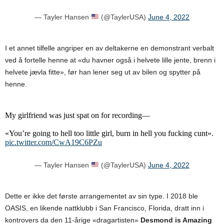
— Tayler Hansen
(@TaylerUSA)
June 4, 2022
I et annet tilfelle angriper en av deltakerne en demonstrant verbalt
ved å fortelle henne at «du havner også i helvete lille jente, brenn i
helvete jævla fitte», før han lener seg ut av bilen og spytter på
henne.
My girlfriend was just spat on for recording—
«You’re going to hell too little girl, burn in hell you fucking cunt».
pic.twitter.com/CwA19C6PZu
— Tayler Hansen
(@TaylerUSA)
June 4, 2022
Dette er ikke det første arrangementet av sin type. I 2018 ble
OASIS, en likende nattklubb i San Francisco, Florida, dratt inn i
kontrovers da den 11-årige «dragartisten»
Desmond is Amazing