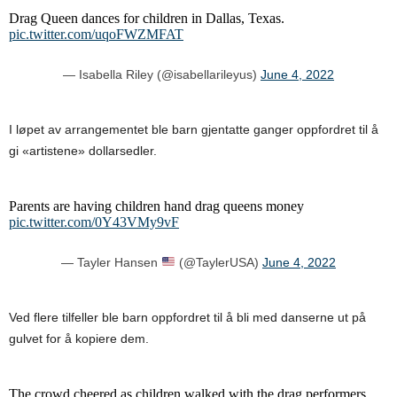
Drag Queen dances for children in Dallas, Texas.
pic.twitter.com/uqoFWZMFAT
— Isabella Riley (@isabellarileyus)
June 4, 2022
I løpet av arrangementet ble barn gjentatte ganger oppfordret til å
gi «artistene» dollarsedler.
Parents are having children hand drag queens money
pic.twitter.com/0Y43VMy9vF
— Tayler Hansen
(@TaylerUSA)
June 4, 2022
Ved flere tilfeller ble barn oppfordret til å bli med danserne ut på
gulvet for å kopiere dem.
The crowd cheered as children walked with the drag performers