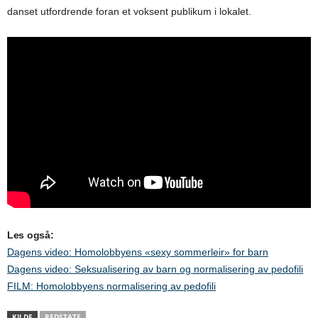
danset utfordrende foran et voksent publikum i lokalet.
Les også:
Dagens video: Homolobbyens «sexy sommerleir» for barn
Dagens video: Seksualisering av barn og normalisering av pedofili
FILM: Homolobbyens normalisering av pedofili
KILDE
REDSTATE