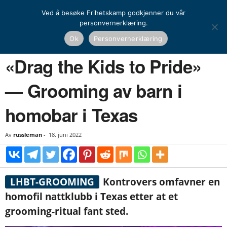
Ved å besøke Frihetskamp godkjenner du vår
personvernerklæring.
Hjem
Nyheter
«Drag the Kids to Pride» — Grooming av barn i homobar i...
Ok
Personvernerklæring
NYHETER
UTENRIKS
«Drag the Kids to Pride»
— Grooming av barn i
homobar i Texas
Av
russleman
-
18. juni 2022
LHBT-GROOMING
Kontrovers omfavner en
homofil nattklubb i Texas etter at et
grooming-ritual fant sted.