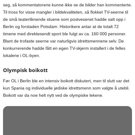
seg, så kommentatorene kunne ikke se de bilder han kommenterte.
Til tross for visse mangler i bildekvaliteten, så flokket TV-seerne til
de små teaterliknende stuene som postvesenet hadde satt opp i
Berlin og forstaden Potsdam. Historikere antar at de totalt 72
timene med direktesendt sport ble fulgt av ca. 160 000 personer.
Blant de trofaste seerne var naturligvis idrettsmennene selv. De
konkurrerende hadde fått en egen TV-skjerm installert i de felles
lokalene i OL-byen.
Olympisk boikott
Før OL i Berlin ble en intensiv boikott diskutert, men til slutt var det
kun Spania og individuelle jødiske idrettsmenn som valgte å utebli.
Boikott var da noe helt nytt ved de olympiske lekene.