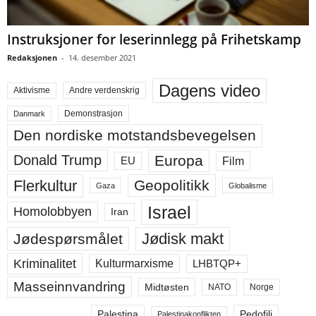
Instruksjoner for leserinnlegg på Frihetskamp
Redaksjonen
-
14. desember 2021
Dagens video
Aktivisme
Andre verdenskrig
Demonstrasjon
Danmark
Den nordiske motstandsbevegelsen
Europa
Donald Trump
Film
EU
Flerkultur
Geopolitikk
Gaza
Globalisme
Israel
Homolobbyen
Iran
Jødisk makt
Jødespørsmålet
Kriminalitet
LHBTQP+
Kulturmarxisme
Masseinnvandring
Midtøsten
NATO
Norge
Palestina
Pedofili
Palestinakonflikten