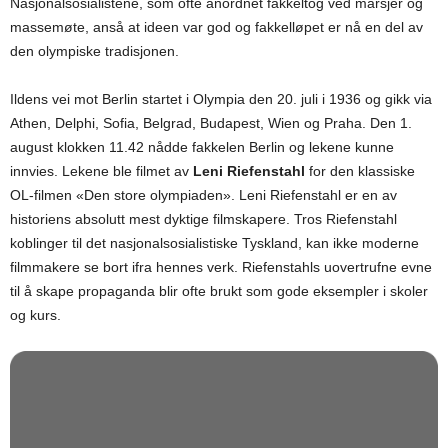
Nasjonalsosialistene, som ofte anordnet fakkeltog ved marsjer og
massemøte, anså at ideen var god og fakkelløpet er nå en del av
den olympiske tradisjonen.
Ildens vei mot Berlin startet i Olympia den 20. juli i 1936 og gikk via
Athen, Delphi, Sofia, Belgrad, Budapest, Wien og Praha. Den 1.
august klokken 11.42 nådde fakkelen Berlin og lekene kunne
innvies. Lekene ble filmet av
Leni Riefenstahl
for den klassiske
OL-filmen «Den store olympiaden». Leni Riefenstahl er en av
historiens absolutt mest dyktige filmskapere. Tros Riefenstahl
koblinger til det nasjonalsosialistiske Tyskland, kan ikke moderne
filmmakere se bort ifra hennes verk. Riefenstahls uovertrufne evne
til å skape propaganda blir ofte brukt som gode eksempler i skoler
og kurs.