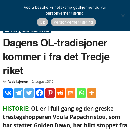
Ved å besøke Frihetskamp godkjenner du vår
personvernerklæring.
Hjem
Historie
Europeisk historie
Dagens OL-tradisjoner kommer i fra det
Ok
Personvernerklæring
Tredje riket
HISTORIE
EUROPEISK HISTORIE
Dagens OL-tradisjoner
kommer i fra det Tredje
riket
Av
Redaksjonen
-
2. august 2012
HISTORIE:
OL er i full gang og den greske
trestegshopperen Voula Papachristou, som
har støttet Golden Dawn, har blitt stoppet fra