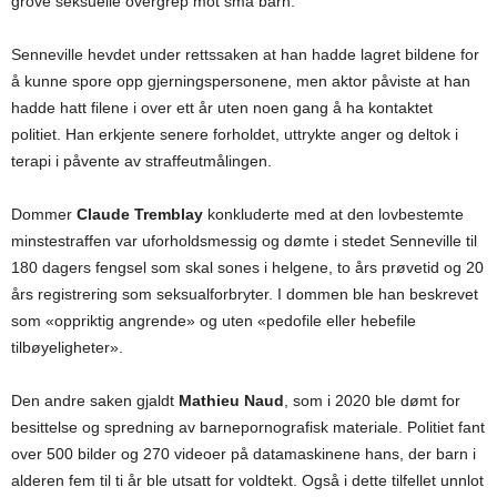
grove seksuelle overgrep mot små barn.
Senneville hevdet under rettssaken at han hadde lagret bildene for
å kunne spore opp gjerningspersonene, men aktor påviste at han
hadde hatt filene i over ett år uten noen gang å ha kontaktet
politiet. Han erkjente senere forholdet, uttrykte anger og deltok i
terapi i påvente av straffeutmålingen.
Dommer
Claude Tremblay
konkluderte med at den lovbestemte
minstestraffen var uforholdsmessig og dømte i stedet Senneville til
180 dagers fengsel som skal sones i helgene, to års prøvetid og 20
års registrering som seksualforbryter. I dommen ble han beskrevet
som «oppriktig angrende» og uten «pedofile eller hebefile
tilbøyeligheter».
Den andre saken gjaldt
Mathieu Naud
, som i 2020 ble dømt for
besittelse og spredning av barnepornografisk materiale. Politiet fant
over 500 bilder og 270 videoer på datamaskinene hans, der barn i
alderen fem til ti år ble utsatt for voldtekt. Også i dette tilfellet unnlot