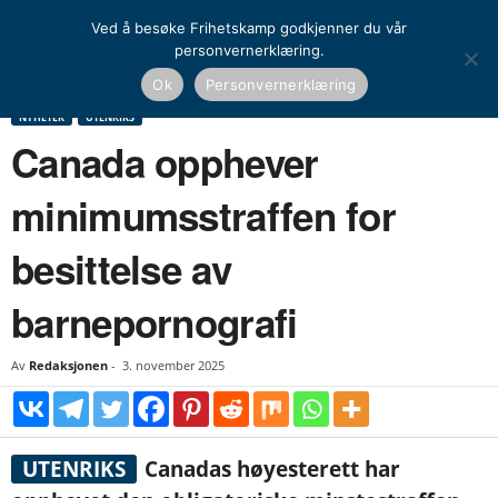
Ved å besøke Frihetskamp godkjenner du vår
personvernerklæring.
Hjem
Nyheter
Canada opphever minimumsstraffen for besittelse av
Ok
Personvernerklæring
barnepornografi
NYHETER
UTENRIKS
Canada opphever
minimumsstraffen for
besittelse av
barnepornografi
Av
Redaksjonen
-
3. november 2025
UTENRIKS
Canadas høyesterett har