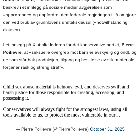
beskrev i et innlegg på sosiale medier avgjørelsen som
«opprørende» og oppfordret den føderale regjeringen til å omgjøre
den ved bruk av grunnlovens unntaksklausul («notwithstanding
clause»).
I et innlegg på X uttalte lederen for det konservative partiet,
Pierre
Poilievre
, at «seksuelle overgrep mot barn er avskyelig og ondt, og
de som står bak produksjon, tilgang og besittelse av slikt materiale,
fortjener rask og streng straff».
Child sex abuse material is heinous, evil, and deserves swift and
harsh justice for those responsible for creating, accessing, and
possessing it.
Conservatives will always fight for the strongest laws, using all
tools available to us, to protect the most vulnerable in our…
— Pierre Poilievre (@PierrePoilievre)
October 31, 2025