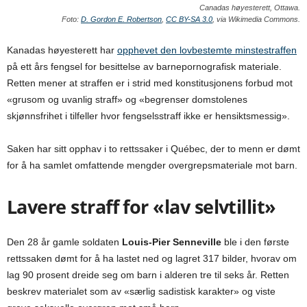
Canadas høyesterett, Ottawa.
Foto:
D. Gordon E. Robertson
,
CC BY-SA 3.0
, via Wikimedia Commons.
Kanadas høyesterett har
opphevet den lovbestemte minstestraffen
på ett års fengsel for besittelse av barnepornografisk materiale.
Retten mener at straffen er i strid med konstitusjonens forbud mot
«grusom og uvanlig straff» og «begrenser domstolenes
skjønnsfrihet i tilfeller hvor fengselsstraff ikke er hensiktsmessig».
Saken har sitt opphav i to rettssaker i Québec, der to menn er dømt
for å ha samlet omfattende mengder overgrepsmateriale mot barn.
Lavere straff for «lav selvtillit»
Den 28 år gamle soldaten
Louis-Pier Senneville
ble i den første
rettssaken dømt for å ha lastet ned og lagret 317 bilder, hvorav om
lag 90 prosent dreide seg om barn i alderen tre til seks år. Retten
beskrev materialet som av «særlig sadistisk karakter» og viste