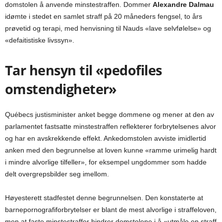
domstolen å anvende minstestraffen. Dommer
Alexandre Dalmau
idømte i stedet en samlet straff på 20 måneders fengsel, to års
prøvetid og terapi, med henvisning til Nauds «lave selvfølelse» og
«defaitistiske livssyn».
Tar hensyn til «pedofiles
omstendigheter»
Québecs justisminister anket begge dommene og mener at den av
parlamentet fastsatte minstestraffen reflekterer forbrytelsenes alvor
og har en avskrekkende effekt. Ankedomstolen avviste imidlertid
anken med den begrunnelse at loven kunne «ramme urimelig hardt
i mindre alvorlige tilfeller», for eksempel ungdommer som hadde
delt overgrepsbilder seg imellom.
Høyesterett stadfestet denne begrunnelsen. Den konstaterte at
barnepornografiforbrytelser er blant de mest alvorlige i straffeloven,
men at faste minstestraffer hindrer domstolene i å «utmåle en straff