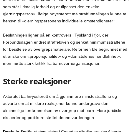
som står i rimelig forhold og er tilpasset den enkelte
gjerningsperson». Ifølge høyesterett må straffutmålingen kunne ta
hensyn til «gjerningspersonens individuelle omstendigheter».
Beslutningen ligner på en kontrovers i Tyskland i fjor, der
Forbundsdagen endret straffeloven og senket minimumsstraffene
for besittelse av overgrepsmateriale. Reformen ble begrunnet med
et ønske om «proporsjonalitet» og «domstolenes handlefrihet»,
men møtte sterk kritikk fra barnevernorganisasjoner.
Sterke reaksjoner
Aktoratet ba høyesterett om å gjeninnføre minstestraffene og
advarte om at mildere reaksjoner kunne undergrave den
alminnelige fordømmelsen av overgrep mot barn. Flere juridiske
eksperter og politikere støttet denne vurderingen.
Danielle Smith
, statsminister i Canadas oljerike provins Alberta,