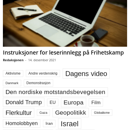
Instruksjoner for leserinnlegg på Frihetskamp
Redaksjonen
-
14. desember 2021
Dagens video
Aktivisme
Andre verdenskrig
Demonstrasjon
Danmark
Den nordiske motstandsbevegelsen
Europa
Donald Trump
Film
EU
Flerkultur
Geopolitikk
Gaza
Globalisme
Israel
Homolobbyen
Iran