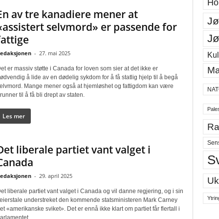
Ho
En av tre kanadiere mener at
Jø
«assistert selvmord» er passende for
Jø
fattige
edaksjonen
-
27. mai 2025
Kul
et er massiv støtte i Canada for loven som sier at det ikke er
Ma
ødvendig å lide av en dødelig sykdom for å få statlig hjelp til å begå
elvmord. Mange mener også at hjemløshet og fattigdom kan være
NAT
runner til å få bli drept av staten.
Pales
Les mer
Ra
Sen
Det liberale partiet vant valget i
S
Canada
edaksjonen
-
29. april 2025
Uk
et liberale partiet vant valget i Canada og vil danne regjering, og i sin
Ytrin
eierstale understreket den kommende statsministeren Mark Carney
et «amerikanske sviket». Det er ennå ikke klart om partiet får flertall i
arlamentet.