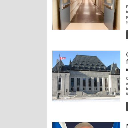
E
b
p
s
R
C
e
b
å