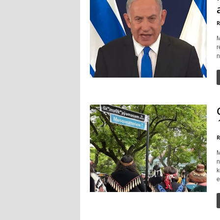
R
M
r
n
R
M
n
k
e