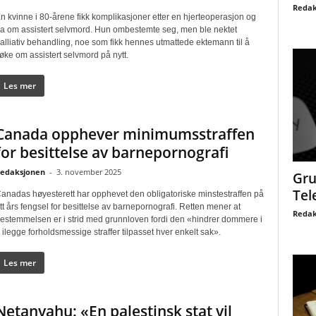
Redak
n kvinne i 80-årene fikk komplikasjoner etter en hjerteoperasjon og
a om assistert selvmord. Hun ombestemte seg, men ble nektet
alliativ behandling, noe som fikk hennes utmattede ektemann til å
øke om assistert selvmord på nytt.
Les mer
Canada opphever minimumsstraffen
for besittelse av barnepornografi
edaksjonen
-
3. november 2025
Gru
Tel
anadas høyesterett har opphevet den obligatoriske minstestraffen på
tt års fengsel for besittelse av barnepornografi. Retten mener at
Redak
estemmelsen er i strid med grunnloven fordi den «hindrer dommere i
 ilegge forholdsmessige straffer tilpasset hver enkelt sak».
Les mer
Netanyahu: «En palestinsk stat vil