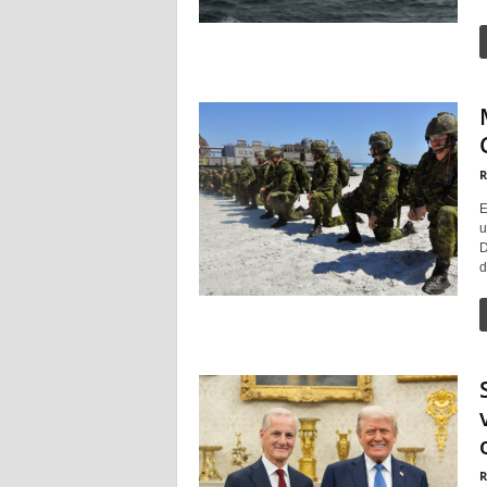
R
E
u
D
d
R