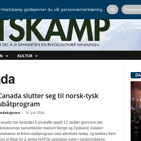
NORDISK RADIO
PEERTUBE
rihetskamp godkjenner du vår personvernerklæring.
Ok
Personv
ON
KULTUR
ada
DA
Canada slutter seg til norsk-tysk
ubåtprogram
edaksjonen
-
10. juli 2026
anada har besluttet å anskaffe opptil 12 ubåter gjennom det
ksisterende samarbeidet mellom Norge og Tyskland. Avtalen
nnebærer et felles ubåtprogram med identiske fartøy, og trekkes frem
om et tiltak for å styrke NATOs operative evne i nordområdene.