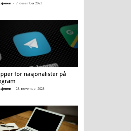
sjonen
-
7. desember 2023
pper for nasjonalister på
egram
sjonen
-
23. november 2023