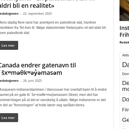
aldri bli en realitet»
edaksjonen
-
22. september 2025
ens stadig flere land har anerkjent en palestinsk stat, hardner
Ins
etorikken fra Tel Aviv til. Ifølge statsminister Netanyahu vil det aldri bli
oen palestinsk stat.
Fri
Redak
Les mer
Akti
Da
Canada endrer gatenavn til
´šxʷməθkʷəy̓əmasəm
Dem
edaksjonen
-
26. juni 2025
De
mo
usqueam-indianerstammen i Vancouver har overtalt byen til å endre
avnet på en gate til ´šxʷməθkʷməy̓əmasəm Street, men det har
Do
ommet klager på at det er vanskelig å uttale. Ifølge indianerne er det
n del av "forsoningen" at hvite lærer seg språket deres.
Fil
Les mer
Ge