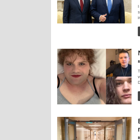
I
s
i
R
T
v
D
R