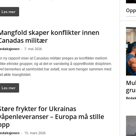
Oppt
Les mer
Mangfold skaper konflikter innen
Canadas militær
edaksjonen
-
7. mai 2026
n ny rapport viser at Canadas militær preges av konflikter mellom
like etniske grupper, og at det er vanskelig å opprettholde disiplinen.
et bemerkes at samholdet har avtatt, noe som henger sammen med
et økte mangfoldet.
Mul
Les mer
gru
Redak
Støre frykter for Ukrainas
våpenleveranser – Europa må stille
opp
edaksjonen
-
15. mars 2026