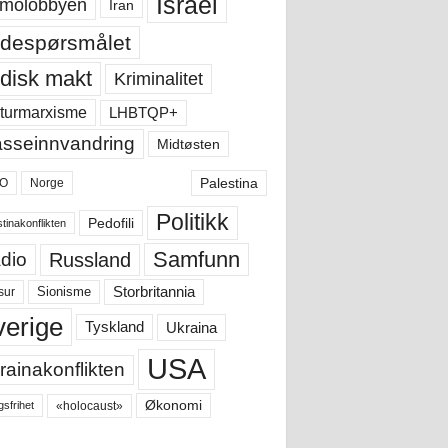
Israel
molobbyen
Iran
despørsmålet
disk makt
Kriminalitet
LHBTQP+
turmarxisme
sseinnvandring
Midtøsten
Palestina
O
Norge
Politikk
Pedofili
tinakonflikten
Samfunn
Russland
dio
Storbritannia
sur
Sionisme
verige
Ukraina
Tyskland
USA
rainakonflikten
Økonomi
«holocaust»
gsfrihet