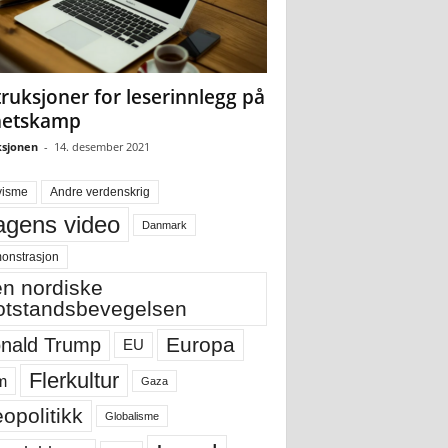
truksjoner for leserinnlegg på
hetskamp
sjonen
-
14. desember 2021
visme
Andre verdenskrig
gens video
Danmark
onstrasjon
n nordiske
tstandsbevegelsen
Europa
nald Trump
EU
Flerkultur
m
Gaza
opolitikk
Globalisme