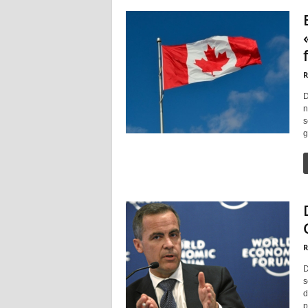
R
D
n
s
g
R
D
s
d
p