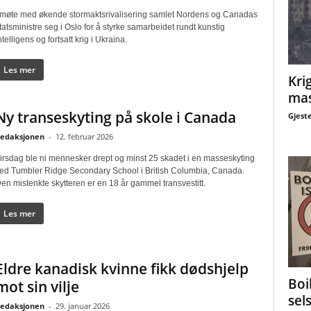
 møte med økende stormaktsrivalisering samlet Nordens og Canadas
tatsministre seg i Oslo for å styrke samarbeidet rundt kunstig
ntelligens og fortsatt krig i Ukraina.
Les mer
Krig
mas
Ny transeskyting på skole i Canada
Gjest
edaksjonen
-
12. februar 2026
irsdag ble ni mennesker drept og minst 25 skadet i en masseskyting
ed Tumbler Ridge Secondary School i British Columbia, Canada.
en mistenkte skytteren er en 18 år gammel transvestitt.
Les mer
Eldre kanadisk kvinne fikk dødshjelp
Boi
mot sin vilje
sel
edaksjonen
-
29. januar 2026