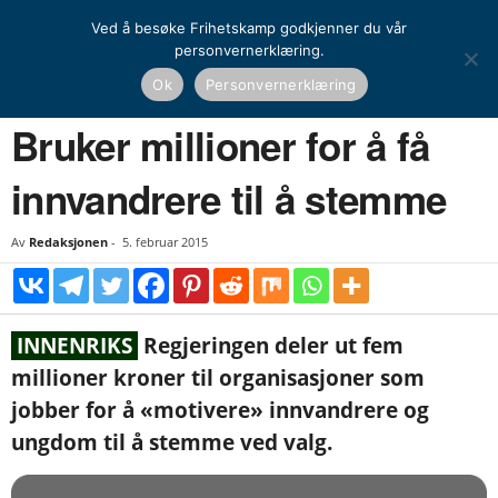
Ved å besøke Frihetskamp godkjenner du vår
personvernerklæring.
Hjem
Nyheter
Norge
Bruker millioner for å få innvandrere til å stemme
Ok
Personvernerklæring
NYHETER
NORGE
Bruker millioner for å få
innvandrere til å stemme
Av
Redaksjonen
-
5. februar 2015
INNENRIKS
Regjeringen deler ut fem
millioner kroner til organisasjoner som
jobber for å «motivere» innvandrere og
ungdom til å stemme ved valg.