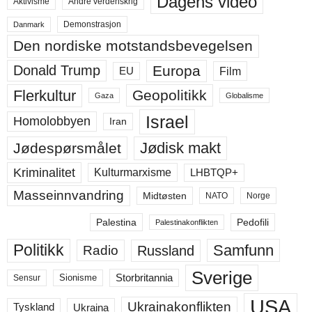
Dagens video
Aktivisme
Andre verdenskrig
Demonstrasjon
Danmark
Den nordiske motstandsbevegelsen
Europa
Donald Trump
Film
EU
Flerkultur
Geopolitikk
Gaza
Globalisme
Israel
Homolobbyen
Iran
Jødisk makt
Jødespørsmålet
Kriminalitet
LHBTQP+
Kulturmarxisme
Masseinnvandring
Midtøsten
NATO
Norge
Palestina
Pedofili
Palestinakonflikten
Politikk
Samfunn
Russland
Radio
Sverige
Storbritannia
Sensur
Sionisme
USA
Ukrainakonflikten
Ukraina
Tyskland