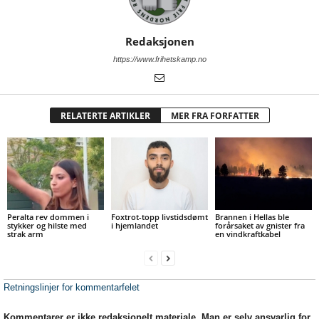
Redaksjonen
https://www.frihetskamp.no
RELATERTE ARTIKLER
MER FRA FORFATTER
Peralta rev dommen i
Foxtrot-topp livstidsdømt
Brannen i Hellas ble
stykker og hilste med
i hjemlandet
forårsaket av gnister fra
strak arm
en vindkraftkabel
Retningslinjer for kommentarfelet
Kommentarer er ikke redaksjonelt materiale. Man er selv ansvarlig for