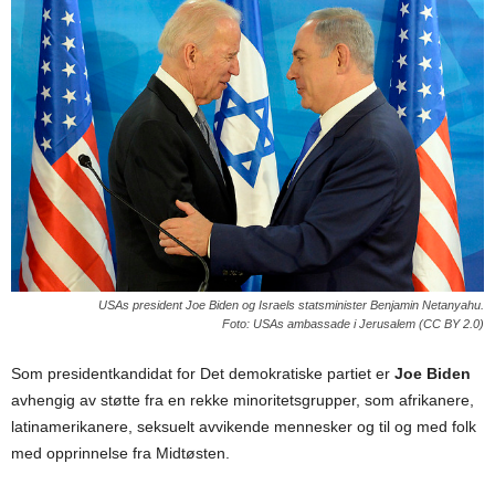
USAs president Joe Biden og Israels statsminister Benjamin Netanyahu.
Foto: USAs ambassade i Jerusalem (CC BY 2.0)
Som presidentkandidat for Det demokratiske partiet er
Joe Biden
avhengig av støtte fra en rekke minoritetsgrupper, som afrikanere,
latinamerikanere, seksuelt avvikende mennesker og til og med folk
med opprinnelse fra Midtøsten.