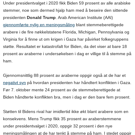
Under presidentvalget i 2020 fikk Biden 59 prosent av alle arabiske
stemmer, noe som dermed hjalp ham med å beseire den sittende
presidenten
Donald Trump
. Arab American Institute (AAI)
gjennomførte nylig en meningsmåling
blant stemmeberettigede
arabere i de fire nøkkelstatene Florida, Michigan, Pennsylvania og
Virginia for å finne ut om krigen i Gaza har påvirket folkegruppens
støtte. Resultatet er katastrofalt for Biden, da det viser at bare 18
prosent av araberne i undersøkelsen i dag er villige til å stemme på
ham.
Gjennomsnittlig 88 prosent av araberne oppgir også at de har et
negativt syn
på hvordan presidenten har håndtert konflikten i Gaza.
Før 7. oktober mente 24 prosent av de stemmeberettigede at
Biden håndterte konflikten bra, men i dag er den bare fem prosent.
Støtten til Bidens rival har imidlertid ikke økt blant arabere som en
konsekvens. Mens Trump fikk 35 prosent av araberstemmene
under presidentvalget i 2020, oppgir 32 prosent i den nye
meningsmålingen at de har tenkt å stemme på ham. I stedet oppgir