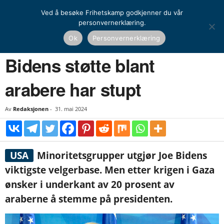
Ved å besøke Frihetskamp godkjenner du vår
personvernerklæring.
Hjem
Nyheter
Bidens støtte blant arabere har stupt
Ok
Personvernerklæring
NYHETER
UTENRIKS
Bidens støtte blant
arabere har stupt
Av
Redaksjonen
-
31. mai 2024
USA
Minoritetsgrupper utgjør Joe Bidens
viktigste velgerbase. Men etter krigen i Gaza
ønsker i underkant av 20 prosent av
araberne å stemme på presidenten.