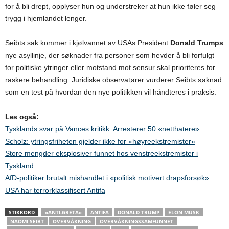
for å bli drept, opplyser hun og understreker at hun ikke føler seg
trygg i hjemlandet lenger.
Seibts sak kommer i kjølvannet av USAs President
Donald Trumps
nye asyllinje, der søknader fra personer som hevder å bli forfulgt
for politiske ytringer eller motstand mot sensur skal prioriteres for
raskere behandling. Juridiske observatører vurderer Seibts søknad
som en test på hvordan den nye politikken vil håndteres i praksis.
Les også:
Tysklands svar på Vances kritikk: Arresterer 50 «netthatere»
Scholz: ytringsfriheten gjelder ikke for «høyreekstremister»
Store mengder eksplosiver funnet hos venstreekstremister i
Tyskland
AfD-politiker brutalt mishandlet i «politisk motivert drapsforsøk»
USA har terrorklassifisert Antifa
STIKKORD
«ANTI-GRETA»
ANTIFA
DONALD TRUMP
ELON MUSK
NAOMI SEIBT
OVERVÅKNING
OVERVÅKNINGSSAMFUNNET