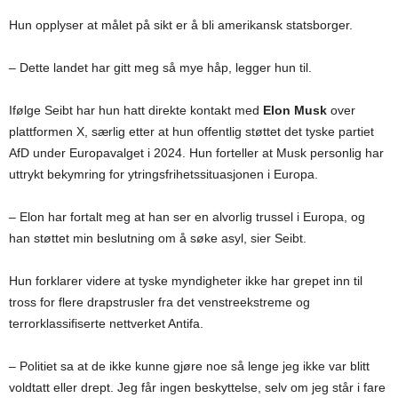
Hun opplyser at målet på sikt er å bli amerikansk statsborger.
– Dette landet har gitt meg så mye håp, legger hun til.
Ifølge Seibt har hun hatt direkte kontakt med
Elon Musk
over
plattformen X, særlig etter at hun offentlig støttet det tyske partiet
AfD under Europavalget i 2024. Hun forteller at Musk personlig har
uttrykt bekymring for ytringsfrihetssituasjonen i Europa.
– Elon har fortalt meg at han ser en alvorlig trussel i Europa, og
han støttet min beslutning om å søke asyl, sier Seibt.
Hun forklarer videre at tyske myndigheter ikke har grepet inn til
tross for flere drapstrusler fra det venstreekstreme og
terrorklassifiserte nettverket Antifa.
– Politiet sa at de ikke kunne gjøre noe så lenge jeg ikke var blitt
voldtatt eller drept. Jeg får ingen beskyttelse, selv om jeg står i fare