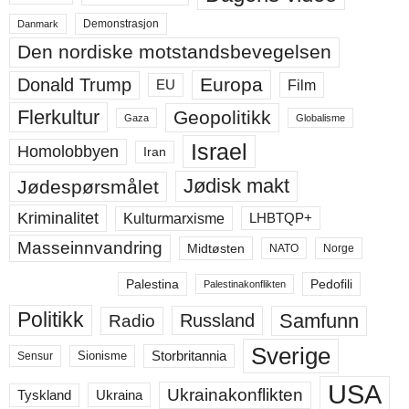
Demonstrasjon
Danmark
Den nordiske motstandsbevegelsen
Europa
Donald Trump
Film
EU
Flerkultur
Geopolitikk
Gaza
Globalisme
Israel
Homolobbyen
Iran
Jødisk makt
Jødespørsmålet
Kriminalitet
LHBTQP+
Kulturmarxisme
Masseinnvandring
Midtøsten
NATO
Norge
Palestina
Pedofili
Palestinakonflikten
Politikk
Samfunn
Russland
Radio
Sverige
Storbritannia
Sensur
Sionisme
USA
Ukrainakonflikten
Ukraina
Tyskland