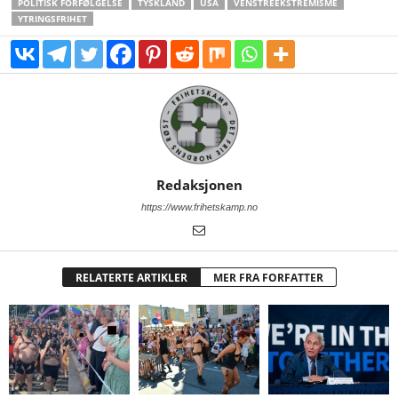
POLITISK FORFØLGELSE
TYSKLAND
USA
VENSTREEKSTREMISME
YTRINGSFRIHET
Redaksjonen
https://www.frihetskamp.no
RELATERTE ARTIKLER
MER FRA FORFATTER