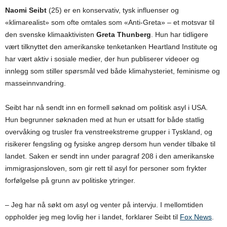
Naomi Seibt
(25) er en konservativ, tysk influenser og
«klimarealist» som ofte omtales som «Anti-Greta» – et motsvar til
den svenske klimaaktivisten
Greta Thunberg
. Hun har tidligere
vært tilknyttet den amerikanske tenketanken Heartland Institute og
har vært aktiv i sosiale medier, der hun publiserer videoer og
innlegg som stiller spørsmål ved både klimahysteriet, feminisme og
masseinnvandring.
Seibt har nå sendt inn en formell søknad om politisk asyl i USA.
Hun begrunner søknaden med at hun er utsatt for både statlig
overvåking og trusler fra venstreekstreme grupper i Tyskland, og
risikerer fengsling og fysiske angrep dersom hun vender tilbake til
landet. Saken er sendt inn under paragraf 208 i den amerikanske
immigrasjonsloven, som gir rett til asyl for personer som frykter
forfølgelse på grunn av politiske ytringer.
– Jeg har nå søkt om asyl og venter på intervju. I mellomtiden
oppholder jeg meg lovlig her i landet, forklarer Seibt til
Fox News
.