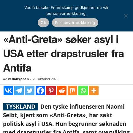
Ved å besøke Frihetskamp godkjenner du vår
personvernerklæring.
Hjem
Nyheter
«Anti-Greta» søker asyl i USA etter drapstrusler fra Antifa
Ok
Personvernerklæring
NYHETER
UTENRIKS
«Anti-Greta» søker asyl i
USA etter drapstrusler fra
Antifa
Av
Redaksjonen
-
29. oktober 2025
TYSKLAND
Den tyske influenseren Naomi
Seibt, kjent som «Anti-Greta», har søkt
politisk asyl i USA. Hun begrunner søknaden
med drapstrusler fra Antifa, samt overvåking