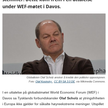
under WEF-møtet i Davos.
Globalisten Olaf Scholz ønsker å kneble den politiske opposisjonen.
Foto:
Olaf Kosinsky
,
CC BY-SA 3.0 DE
, via Wikimedia Commons.
I en uttalelse på globalistmøtet World Economic Forum (WEF) i
Davos sa Tysklands forbundskansler
Olaf Scholz
at ytringsfriheten
i Europa ikke gjelder for såkalte høyreekstreme meninger. Utspillet