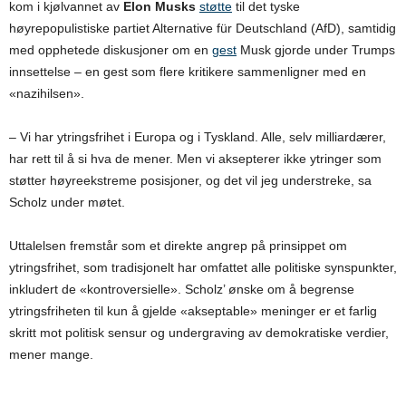
kom i kjølvannet av
Elon Musks
støtte
til det tyske
høyrepopulistiske partiet Alternative für Deutschland (AfD), samtidig
med opphetede diskusjoner om en
gest
Musk gjorde under Trumps
innsettelse – en gest som flere kritikere sammenligner med en
«nazihilsen».
– Vi har ytringsfrihet i Europa og i Tyskland. Alle, selv milliardærer,
har rett til å si hva de mener. Men vi aksepterer ikke ytringer som
støtter høyreekstreme posisjoner, og det vil jeg understreke, sa
Scholz under møtet.
Uttalelsen fremstår som et direkte angrep på prinsippet om
ytringsfrihet, som tradisjonelt har omfattet alle politiske synspunkter,
inkludert de «kontroversielle». Scholz’ ønske om å begrense
ytringsfriheten til kun å gjelde «akseptable» meninger er et farlig
skritt mot politisk sensur og undergraving av demokratiske verdier,
mener mange.