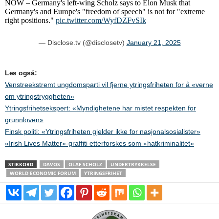
NOW – Germany's left-wing Scholz says to Elon Musk that
Germany's and Europe's "freedom of speech" is not for "extreme
right positions."
pic.twitter.com/WyfDZFvSIk
— Disclose.tv (@disclosetv)
January 21, 2025
Les også:
Venstreekstremt ungdomsparti vil fjerne ytringsfriheten for å «verne
om ytringstryggheten»
Ytringsfrihetsekspert: «Myndighetene har mistet respekten for
grunnloven»
Finsk politi: «Ytringsfriheten gjelder ikke for nasjonalsosialister»
«Irish Lives Matter»-graffiti etterforskes som «hatkriminalitet»
STIKKORD
DAVOS
OLAF SCHOLZ
UNDERTRYKKELSE
WORLD ECONOMIC FORUM
YTRINGSFRIHET