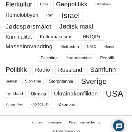
Flerkultur
Geopolitikk
Gaza
Globalisme
Israel
Homolobbyen
Iran
Jødisk makt
Jødespørsmålet
Kriminalitet
LHBTQP+
Kulturmarxisme
Masseinnvandring
Midtøsten
NATO
Norge
Palestina
Pedofili
Palestinakonflikten
Politikk
Samfunn
Russland
Radio
Sverige
Storbritannia
Sensur
Sionisme
USA
Ukrainakonflikten
Ukraina
Tyskland
Økonomi
«holocaust»
Ytringsfrihet
Kontaktinformasjon
Personvernerklæring
© Frihetskamp.no