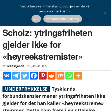
Ved å besøke Frihetskamp godkjenner du vår
personvernerklæring.
Hjem
Nyheter
Scholz: ytringsfriheten gjelder ikke for «høyreekstremister»
Ok
Personvernerklæring
NYHETER
UTENRIKS
Scholz: ytringsfriheten
gjelder ikke for
«høyreekstremister»
Av
Redaksjonen
-
22. januar 2025
UNDERTRYKKELSE
Tysklands
forbundskansler mener ytringsfriheten ikke
gjelder for det han kaller «høyreekstreme»
stemmer. Dette kom frem i en uttalelse