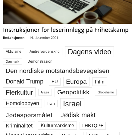
Instruksjoner for leserinnlegg på Frihetskamp
Redaksjonen
-
14. desember 2021
Dagens video
Aktivisme
Andre verdenskrig
Demonstrasjon
Danmark
Den nordiske motstandsbevegelsen
Europa
Donald Trump
Film
EU
Flerkultur
Geopolitikk
Gaza
Globalisme
Israel
Homolobbyen
Iran
Jødisk makt
Jødespørsmålet
Kriminalitet
LHBTQP+
Kulturmarxisme