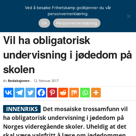
Ved å besøke Frihetskamp godkjenner du vår
personvernerklæring.
Hjem
Nyheter
Norge
Vil ha obligatorisk undervisning i jødedom på skolen
Ok
Personvernerklæring
NYHETER
NORGE
Vil ha obligatorisk
undervisning i jødedom på
skolen
Av
Redaksjonen
-
12. februar 2017
INNENRIKS
Det mosaiske trossamfunn vil
ha obligatorisk undervisning i jødedom på
Norges videregående skoler. Uheldig at det
skal være valgfritt å lære om jødedommen,