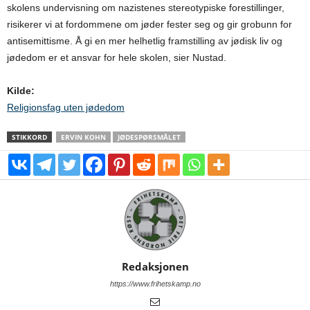
skolens undervisning om nazistenes stereo­typiske forestillinger,
risikerer vi at fordommene om jøder fester seg og gir grobunn for
antisemittisme. Å gi en mer helhetlig framstilling av jødisk liv og
jødedom er et ansvar for hele skolen, sier Nustad.
Kilde:
Religionsfag uten jødedom
STIKKORD
ERVIN KOHN
JØDESPØRSMÅLET
Redaksjonen
https://www.frihetskamp.no