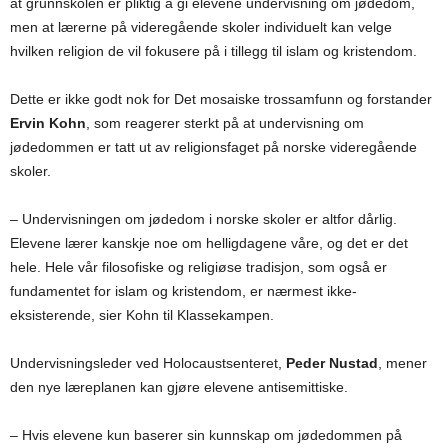
at grunnskolen er pliktig å gi elevene undervisning om jødedom,
men at lærerne på videregående skoler individuelt kan velge
hvilken religion de vil fokusere på i tillegg til islam og kristendom.
Dette er ikke godt nok for Det mosaiske trossamfunn og forstander
Ervin Kohn
, som
reagerer sterkt på at undervisning om
jødedommen er tatt ut av religionsfaget på norske videregående
skoler.
– Undervisningen om jødedom i norske skoler er altfor dårlig.
Elevene lærer kanskje noe om helligdagene våre, og det er det
hele. Hele vår filosofiske og religiøse tradisjon, som også er
fundamentet for islam og kristendom, er nærmest ikke-
eksisterende, sier Kohn til Klassekampen.
Undervisningsleder ved Holocaustsenteret,
Peder Nustad
, mener
den nye læreplanen kan gjøre elevene antisemittiske.
– Hvis elevene kun baserer sin kunnskap om jødedommen på