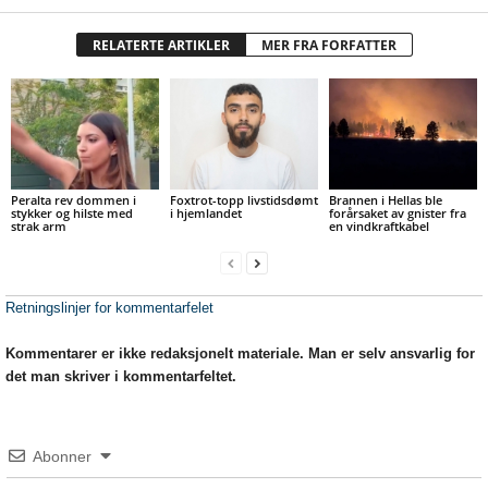
RELATERTE ARTIKLER
MER FRA FORFATTER
Peralta rev dommen i
Foxtrot-topp livstidsdømt
Brannen i Hellas ble
stykker og hilste med
i hjemlandet
forårsaket av gnister fra
strak arm
en vindkraftkabel
Retningslinjer for kommentarfelet
Kommentarer er ikke redaksjonelt materiale. Man er selv ansvarlig for
det man skriver i kommentarfeltet.
Abonner