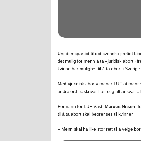
Ungdomspartiet til det svenske partiet Li
det mulig for menn å ta «juridisk abort» f
kvinne har mulighet til å ta abort i Sverige
Med «juridisk abort» mener LUF at mannen
andre ord fraskriver han seg alt ansvar, alle
Formann for LUF Väst,
Marcus Nilsen
, f
til å ta abort skal begrenses til kvinner.
– Menn skal ha like stor rett til å velge bor