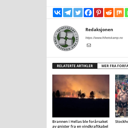
Redaksjonen
https://www.frihetskamp.no
RELATERTE ARTIKLER
MER FRA FORF
Brannen i Hellas ble forårsaket
Stockh
av gnister fra en vindkraftkabel