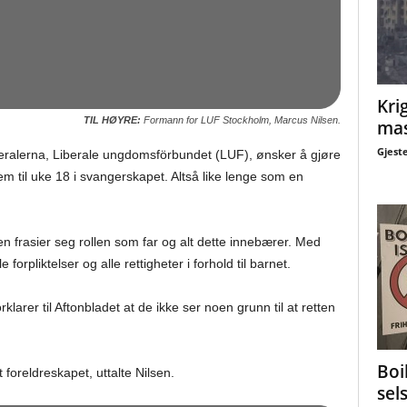
Krig
TIL HØYRE:
Formann for LUF Stockholm, Marcus Nilsen.
mas
Gjest
beralerna, Liberale ungdomsförbundet (LUF), ønsker å gjøre
rem til uke 18 i svangerskapet. Altså like lenge som en
.
 frasier seg rollen som far og alt dette innebærer. Med
 forpliktelser og alle rettigheter i forhold til barnet.
orklarer til Aftonbladet at de ikke ser noen grunn til at retten
Boi
t foreldreskapet, uttalte Nilsen.
sel