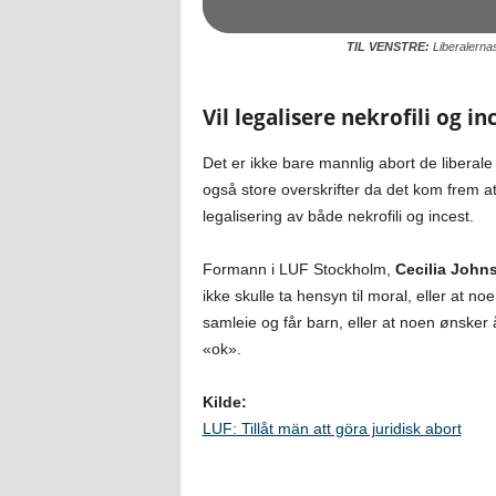
TIL VENSTRE:
Liberalerna
Vil legalisere nekrofili og in
Det er ikke bare mannlig abort de liberal
også store overskrifter da det kom frem a
legalisering av både nekrofili og incest.
Formann i LUF Stockholm,
Cecilia John
ikke skulle ta hensyn til moral, eller at 
samleie og får barn, eller at noen ønsker 
«ok».
Kilde:
LUF: Tillåt män att göra juridisk abort