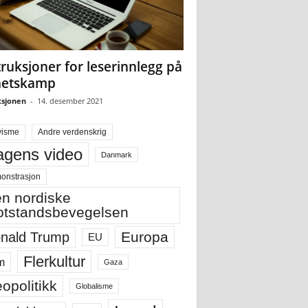
truksjoner for leserinnlegg på
hetskamp
sjonen
-
14. desember 2021
visme
Andre verdenskrig
gens video
Danmark
onstrasjon
n nordiske
tstandsbevegelsen
Europa
nald Trump
EU
Flerkultur
m
Gaza
opolitikk
Globalisme