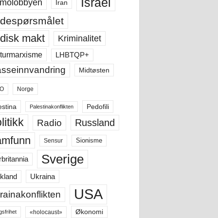
Israel
molobbyen
Iran
despørsmålet
disk makt
Kriminalitet
LHBTQP+
turmarxisme
sseinnvandring
Midtøsten
O
Norge
estina
Pedofili
Palestinakonflikten
litikk
Russland
Radio
amfunn
Sensur
Sionisme
Sverige
rbritannia
Ukraina
kland
USA
rainakonflikten
Økonomi
«holocaust»
gsfrihet