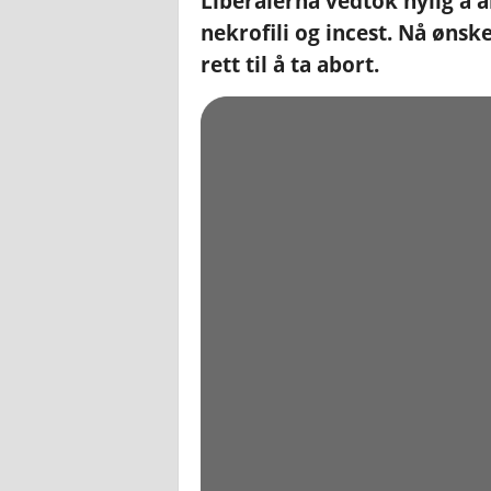
Liberalerna vedtok nylig å a
nekrofili og incest. Nå ønsk
rett til å ta abort.