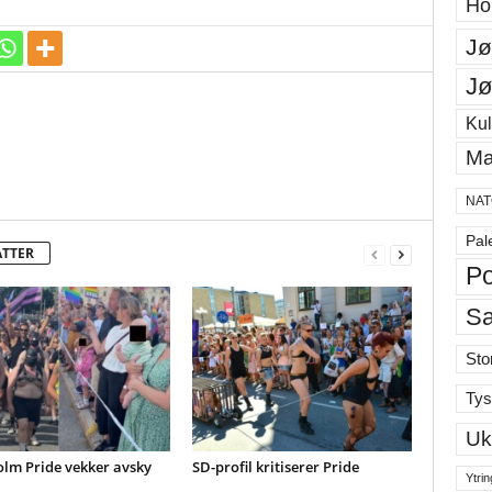
Ho
Jø
Jø
Kul
Ma
NAT
Pal
ATTER
Po
S
Sto
Tys
Uk
olm Pride vekker avsky
SD-profil kritiserer Pride
Ytrin