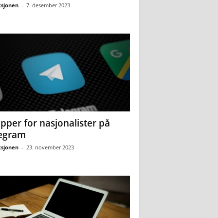
sjonen
-
7. desember 2023
pper for nasjonalister på
egram
sjonen
-
23. november 2023