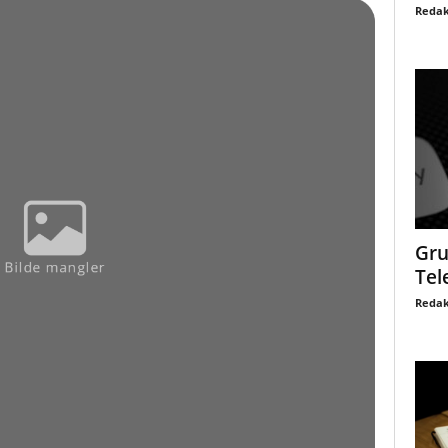
Redak
Gru
Tel
Redak