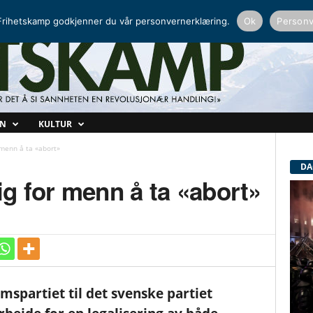
NORDISK RADIO
PEERTUBE
rihetskamp godkjenner du vår personvernerklæring.
Ok
Personv
ON
KULTUR
r menn å ta «abort»
DA
ig for menn å ta «abort»
spartiet til det svenske partiet