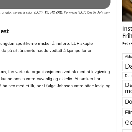
s ungdomsorganisasjon (LUF).
TIL HØYRE:
Formann i LUF, Cecilia Johnson.
Ins
cest
Fri
e ungdomspolitikerne ønsker å innføre. LUF skapte
Redak
t de på sitt årsmøte hadde vedtatt å kjempe for en
Akti
Da
son
, forsvarte da organisasjonens vedtak med at lovgivning
Dem
noe kunne anses være «uvanlig og ekkelt». At søsken har
De
å ha sex med et lik, bør i følge Johnson være både lovlig og
mo
Do
Fil
Ge