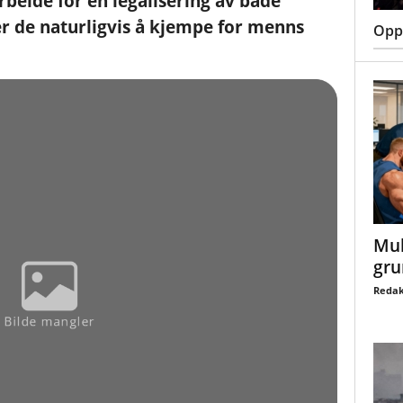
rbeide for en legalisering av både
er de naturligvis å kjempe for menns
Oppt
Mul
gru
Redak