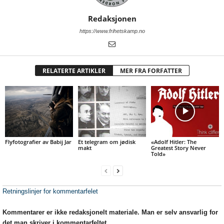
Redaksjonen
https://www.frihetskamp.no
RELATERTE ARTIKLER
MER FRA FORFATTER
Flyfotografier av Babij Jar
Et telegram om jødisk
«Adolf Hitler: The
makt
Greatest Story Never
Told»
Retningslinjer for kommentarfelet
Kommentarer er ikke redaksjonelt materiale. Man er selv ansvarlig for
det man skriver i kommentarfeltet.