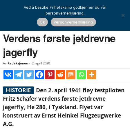
Ved å besøke Frihetskamp godkjenner du vår
personvernerklæring.
Hjem
Historie
Dagens historiske
Verdens første jetdrevne jagerfly
Ok
Personvernerklæring
HISTORIE
DAGENS HISTORISKE
EUROPEISK HISTORIE
Verdens første jetdrevne
jagerfly
Av
Redaksjonen
-
2. april 2020
HISTORIE
Den 2. april 1941 fløy testpiloten
Fritz Schäfer verdens første jetdrevne
jagerfly, He 280, i Tyskland. Flyet var
konstruert av Ernst Heinkel Flugzeugwerke
A.G.