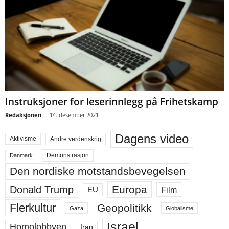
Instruksjoner for leserinnlegg på Frihetskamp
Redaksjonen
-
14. desember 2021
Dagens video
Aktivisme
Andre verdenskrig
Demonstrasjon
Danmark
Den nordiske motstandsbevegelsen
Europa
Donald Trump
Film
EU
Flerkultur
Geopolitikk
Gaza
Globalisme
Israel
Homolobbyen
Iran