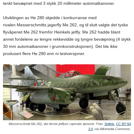
tenkt bevæpnet med 3 stykk 20 millimeter automatkanoner.
Utviklingen av He 280 skjedde i konkurranse med
rivalen Messerschmitts jagerfly Me 262, og til slutt valgte det tyske
flyvåpenet Me 262 fremfor Heinkels jetfly. Me 262 hadde blant
annet fordelene av lengre rekkevidde og tyngre bevæpning (4 stykk
30 mm automatkanoner i grunnkonstruksjonen). Det ble ikke
produsert flere He 280 enn ni testversjoner.
Messerschmitt Me 262, det første jetflyet i operativ tjeneste. Foto:
Softeis
,
CC BY-SA
3.0
, via Wikimedia Commons.