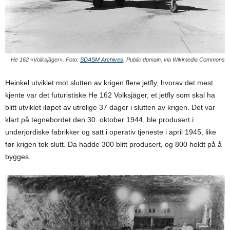
He 162 «Volksjäger». Foto:
SDASM Archives
, Public domain, via Wikimedia Commons
Heinkel utviklet mot slutten av krigen flere jetfly, hvorav det mest
kjente var det futuristiske He 162 Volksjäger, et jetfly som skal ha
blitt utviklet iløpet av utrolige 37 dager i slutten av krigen. Det var
klart på tegnebordet den 30. oktober 1944, ble produsert i
underjordiske fabrikker og satt i operativ tjeneste i april 1945, like
før krigen tok slutt. Da hadde 300 blitt produsert, og 800 holdt på å
bygges.