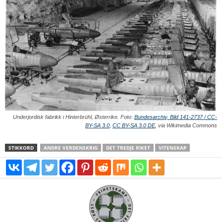
Underjordisk fabrikk i Hinterbrühl, Østerrike. Foto:
Bundesarchiv, Bild 141-2737 / CC-
BY-SA 3.0
,
CC BY-SA 3.0 DE
, via Wikimedia Commons
STIKKORD
ANDRE VERDENSKRIG
DET TREDJE RIKET
VITENSKAP