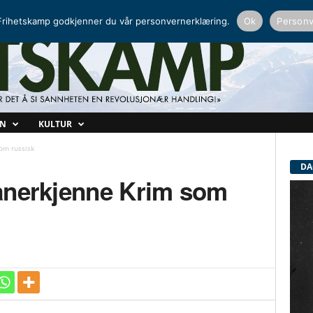
NORDISK RADIO
PEERTUBE
rihetskamp godkjenner du vår personvernerklæring.
Ok
Personv
ON
KULTUR
om russisk
DA
anerkjenne Krim som