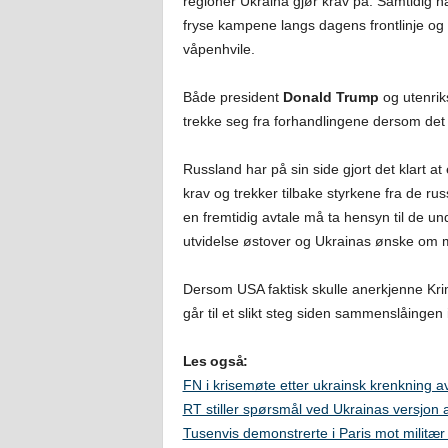
regioner Ukraina gjør krav på. Samtidig ha
fryse kampene langs dagens frontlinje og
våpenhvile.
Både president
Donald Trump
og utenrik
trekke seg fra forhandlingene dersom det
Russland har på sin side gjort det klart at e
krav og trekker tilbake styrkene fra de ru
en fremtidig avtale må ta hensyn til de un
utvidelse østover og Ukrainas ønske om m
Dersom USA faktisk skulle anerkjenne Krim
går til et slikt steg siden sammenslåingen
Les også:
FN i krisemøte etter ukrainsk krenkning av
RT stiller spørsmål ved Ukrainas versjon 
Tusenvis demonstrerte i Paris mot militær 