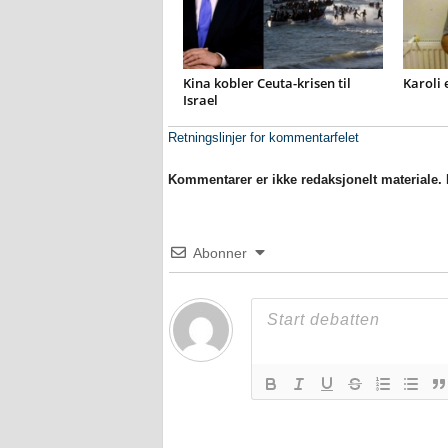
Kina kobler Ceuta-krisen til
Karoli 
Israel
Retningslinjer for kommentarfelet
Kommentarer er ikke redaksjonelt materiale. M
Abonner