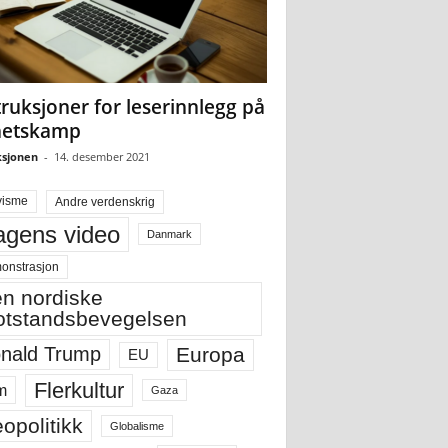
truksjoner for leserinnlegg på
hetskamp
sjonen
-
14. desember 2021
visme
Andre verdenskrig
gens video
Danmark
onstrasjon
n nordiske
tstandsbevegelsen
Europa
nald Trump
EU
Flerkultur
m
Gaza
opolitikk
Globalisme