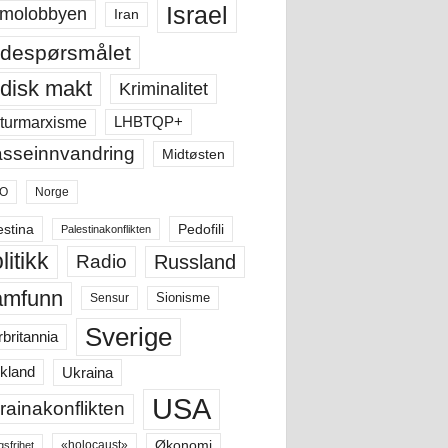
Israel
molobbyen
Iran
despørsmålet
disk makt
Kriminalitet
LHBTQP+
turmarxisme
sseinnvandring
Midtøsten
O
Norge
estina
Pedofili
Palestinakonflikten
litikk
Russland
Radio
amfunn
Sensur
Sionisme
Sverige
rbritannia
Ukraina
kland
USA
rainakonflikten
Økonomi
«holocaust»
gsfrihet