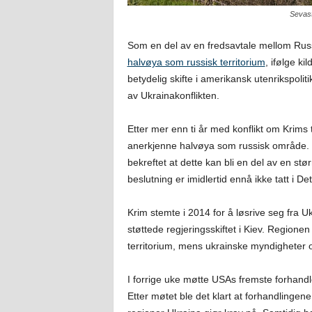
Sevast
Som en del av en fredsavtale mellom Russ
halvøya som russisk territorium
, ifølge k
betydelig skifte i amerikansk utenrikspolit
av Ukrainakonflikten.
Etter mer enn ti år med konflikt om Krims
anerkjenne halvøya som russisk område. 
bekreftet at dette kan bli en del av en st
beslutning er imidlertid ennå ikke tatt i Det
Krim stemte i 2014 for å løsrive seg fra Uk
støttede regjeringsskiftet i Kiev. Region
territorium, mens ukrainske myndigheter o
I forrige uke møtte USAs fremste forhandl
Etter møtet ble det klart at forhandlingene