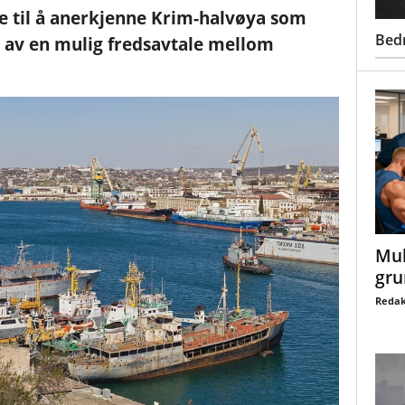
til å anerkjenne Krim-halvøya som
Bed
l av en mulig fredsavtale mellom
Mul
gru
Redak