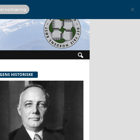
ernerklæring
GENS HISTORISKE