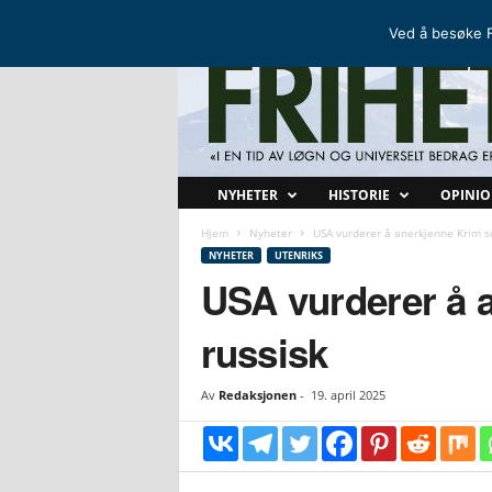
FRIHETSKAMP
DEN NORDISKE MOTSTANDSBEVEGELSEN
Ved å besøke F
F
NYHETER
HISTORIE
OPINI
r
i
Hjem
Nyheter
USA vurderer å anerkjenne Krim s
h
NYHETER
UTENRIKS
e
USA vurderer å 
t
s
russisk
k
a
m
Av
Redaksjonen
-
19. april 2025
p