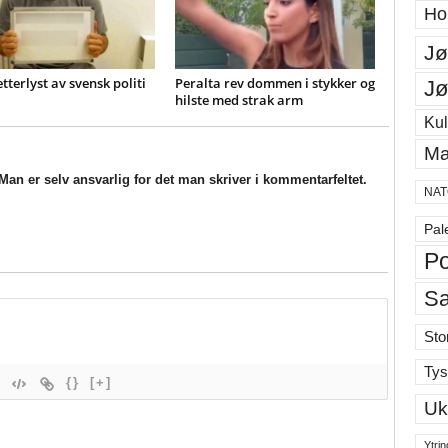
Ho
Jø
etterlyst av svensk politi
Peralta rev dommen i stykker og
Jø
hilste med strak arm
Kul
Ma
an er selv ansvarlig for det man skriver i kommentarfeltet.
NAT
Pal
Po
S
Sto
Tys
{}
[+]
Uk
Ytrin