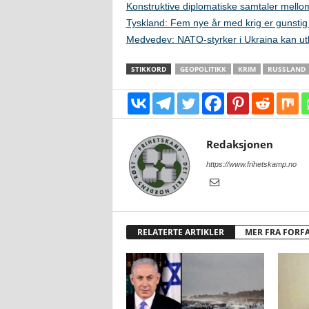
Konstruktive diplomatiske samtaler mell
Tyskland: Fem nye år med krig er gunstig
Medvedev: NATO-styrker i Ukraina kan utl
STIKKORD
GEOPOLITIKK
KRIM
RUSSLAND
Redaksjonen
https://www.frihetskamp.no
RELATERTE ARTIKLER
MER FRA FORF