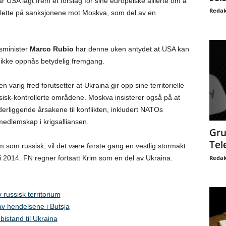
r USA lagt frem et forslag for sine europeiske allierte om å
Redak
 lette på sanksjonene mot Moskva, som del av en
sminister
Marco Rubio
har denne uken antydet at USA kan
 ikke oppnås betydelig fremgang.
n varig fred forutsetter at Ukraina gir opp sine territorielle
ssisk-kontrollerte områdene. Moskva insisterer også på at
derliggende årsakene til konflikten, inkludert NATOs
edlemskap i krigsalliansen.
Gru
Tel
 som russisk, vil det være første gang en vestlig stormakt
Redak
 i 2014. FN regner fortsatt Krim som en del av Ukraina.
 russisk territorium
av hendelsene i Butsja
bistand til Ukraina