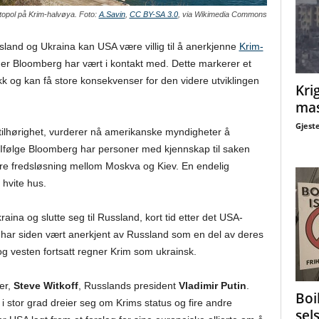
opol på Krim-halvøya. Foto:
A.Savin
,
CC BY-SA 3.0
, via Wikimedia Commons
land og Ukraina kan USA være villig til å anerkjenne
Krim-
ilder Bloomberg har vært i kontakt med. Dette markerer et
ikk og kan få store konsekvenser for den videre utviklingen
Krig
mas
Gjest
 tilhørighet, vurderer nå amerikanske myndigheter å
Ifølge Bloomberg har personer med kjennskap til saken
ørre fredsløsning mellom Moskva og Kiev. En endelig
 hvite hus.
raina og slutte seg til Russland, kort tid etter det USA-
en har siden vært anerkjent av Russland som en del av deres
g vesten fortsatt regner Krim som ukrainsk.
er,
Steve Witkoff
, Russlands president
Vladimir Putin
.
Boi
 i stor grad dreier seg om Krims status og fire andre
sel