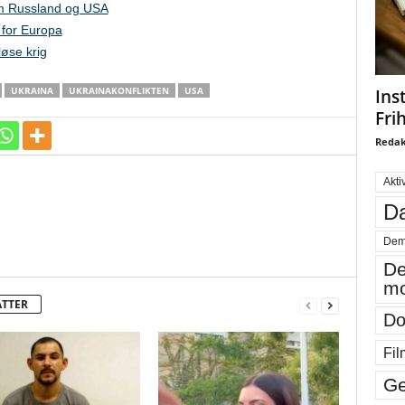
om Russland og USA
 for Europa
øse krig
UKRAINA
UKRAINAKONFLIKTEN
USA
Ins
Fri
Redak
Akti
Da
Dem
De
mo
ATTER
Do
Fil
Ge