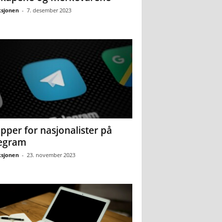
sjonen
-
7. desember 2023
pper for nasjonalister på
egram
sjonen
-
23. november 2023