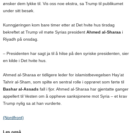
ønsker dem lykke til. Vis oss noe ekstra, sa Trump til publikumet
under sitt besøk.
Kunngjøringen kom bare timer etter at Det hvite hus tirsdag
bekreftet at Trump vil møte Syrias president
Ahmed al-Sharaa
i
Riyadh på onsdag.
– Presidenten har sagt ja til å hilse på den syriske presidenten, sier
en kilde i Det hvite hus.
Ahmed al-Sharaa er tidligere leder for islamistbevegelsen Hay’at
Tahrir al-Sham, som spilte en sentral rolle i opprøret som førte til
Bashar al-Assads
fall i fjor. Ahmed al-Sharaa har gjentatte ganger
appellert til Vesten om å oppheve sanksjonene mot Syria – et krav
Trump nylig sa at han vurderte.
(Nordfront)
Les også