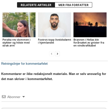
RELATERTE ARTIKLER
MER FRA FORFATTER
Peralta rev dommen i
Foxtrot-topp livstidsdømt
Brannen i Hellas ble
stykker og hilste med
i hjemlandet
forårsaket av gnister fra
strak arm
en vindkraftkabel
Retningslinjer for kommentarfelet
Kommentarer er ikke redaksjonelt materiale. Man er selv ansvarlig for
det man skriver i kommentarfeltet.
Abonner