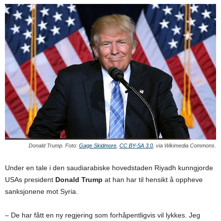
Donald Trump. Foto:
Gage Skidmore
,
CC BY-SA 3.0
, via Wikimedia Commons.
Under en tale i den saudiarabiske hovedstaden Riyadh kunngjorde
USAs president
Donald Trump
at han har til hensikt å oppheve
sanksjonene mot Syria.
– De har fått en ny regjering som forhåpentligvis vil lykkes. Jeg