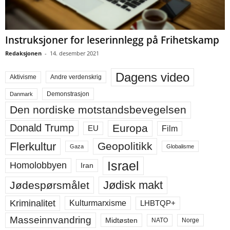
Instruksjoner for leserinnlegg på Frihetskamp
Redaksjonen
-
14. desember 2021
Dagens video
Aktivisme
Andre verdenskrig
Demonstrasjon
Danmark
Den nordiske motstandsbevegelsen
Europa
Donald Trump
Film
EU
Flerkultur
Geopolitikk
Gaza
Globalisme
Israel
Homolobbyen
Iran
Jødisk makt
Jødespørsmålet
Kriminalitet
LHBTQP+
Kulturmarxisme
Masseinnvandring
Midtøsten
NATO
Norge