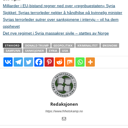
Milliarder i EU-bistand regner ned over «regnbuestaten» Syria
Sjokket: Syrias terrorleder nekter å håndhilse på kvinnelig minister
Syrias terrorleder sutrer over sanksjonene i intervju – vil ha dem
opphevet
Det nye regimet i Syria massakrer sivile – støttes av Norge
STIKKORD
DONALD TRUMP
GEOPOLITIKK
KRIMINALITET
ØKONOMI
SAMFUNN
SANKSJONER
SYRIA
USA
Redaksjonen
https://www.frihetskamp.no