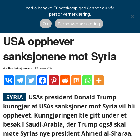
Ved å besøke Frihetskamp godkjenner du vår
personvernerklæring.
Hjem
Nyheter
USA opphever sanksjonene mot Syria
Ok
Personvernerklæring
NYHETER
UTENRIKS
USA opphever
sanksjonene mot Syria
Av
Redaksjonen
-
13. mai 2025
SYRIA
USAs president Donald Trump
kunngjør at USAs sanksjoner mot Syria vil bli
opphevet. Kunngjøringen ble gitt under et
besøk i Saudi-Arabia, der Trump også skal
møte Syrias nye president Ahmed al-Sharaa.