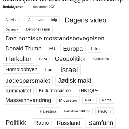
Redaksjonen
-
14. desember 2021
Dagens video
Aktivisme
Andre verdenskrig
Demonstrasjon
Danmark
Den nordiske motstandsbevegelsen
Europa
Donald Trump
Film
EU
Flerkultur
Geopolitikk
Gaza
Globalisme
Israel
Homolobbyen
Iran
Jødisk makt
Jødespørsmålet
Kriminalitet
LHBTQP+
Kulturmarxisme
Masseinnvandring
Midtøsten
NATO
Norge
Palestina
Pedofili
Palestinakonflikten
Politikk
Samfunn
Russland
Radio