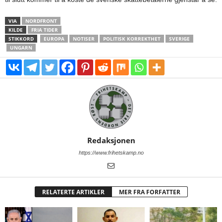
VIA
NORDFRONT
KILDE
FRIA TIDER
STIKKORD
EUROPA
NOTISER
POLITISK KORREKTHET
SVERIGE
UNGARN
Redaksjonen
https://www.frihetskamp.no
RELATERTE ARTIKLER
MER FRA FORFATTER