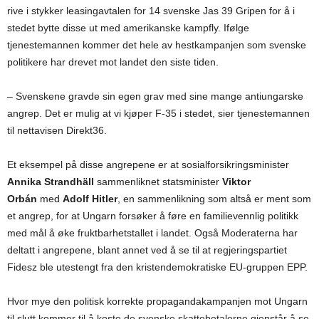
rive i stykker leasingavtalen for 14 svenske Jas 39 Gripen for å i
stedet bytte disse ut med amerikanske kampfly. Ifølge
tjenestemannen kommer det hele av hestkampanjen som svenske
politikere har drevet mot landet den siste tiden.
– Svenskene gravde sin egen grav med sine mange antiungarske
angrep. Det er mulig at vi kjøper F-35 i stedet, sier tjenestemannen
til nettavisen Direkt36.
Et eksempel på disse angrepene er at sosialforsikringsminister
Annika Strandhäll
sammenliknet statsminister
Viktor
Orbán
med
Adolf Hitler
, en sammenlikning som altså er ment som
et angrep, for at Ungarn forsøker å føre en familievennlig politikk
med mål å øke fruktbarhetstallet i landet. Også Moderaterna har
deltatt i angrepene, blant annet ved å se til at regjeringspartiet
Fidesz ble utestengt fra den kristendemokratiske EU-gruppen EPP.
Hvor mye den politisk korrekte propagandakampanjen mot Ungarn
til slutt kommer til å koste de svenske skattebetalerne gjenstår å se.