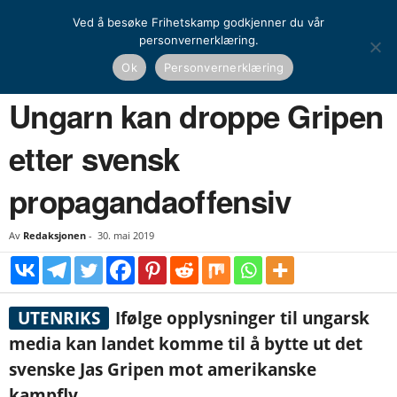
Ved å besøke Frihetskamp godkjenner du vår
personvernerklæring.
Hjem
Nyheter
Ungarn kan droppe Gripen etter svensk propagandaoffensiv
Ok
Personvernerklæring
NYHETER
Ungarn kan droppe Gripen
etter svensk
propagandaoffensiv
Av
Redaksjonen
-
30. mai 2019
UTENRIKS
Ifølge opplysninger til ungarsk
media kan landet komme til å bytte ut det
svenske Jas Gripen mot amerikanske
kampfly.