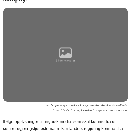
Jas Gripen og sosialforsikringsminister Annika Strandhälls.
Foto: US Air Force, Frankie Fouganthin via Fria Tider
Ifølge opplysninger til ungarsk media, som skal komme fra en
senior regjeringstjenestemann, kan landets regjering komme til å