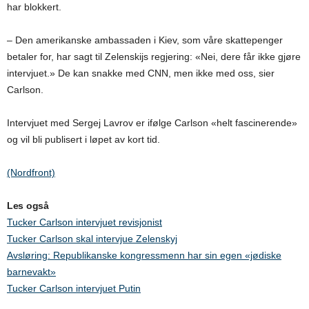
har blokkert.
– Den amerikanske ambassaden i Kiev, som våre skattepenger
betaler for, har sagt til Zelenskijs regjering: «Nei, dere får ikke gjøre
intervjuet.» De kan snakke med CNN, men ikke med oss, sier
Carlson.
Intervjuet med Sergej Lavrov er ifølge Carlson «helt fascinerende»
og vil bli publisert i løpet av kort tid.
(Nordfront)
Les også
Tucker Carlson intervjuet revisjonist
Tucker Carlson skal intervjue Zelenskyj
Avsløring: Republikanske kongressmenn har sin egen «jødiske
barnevakt»
Tucker Carlson intervjuet Putin