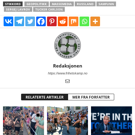
STIKKORD
GEOPOLITIKK
MASSEMEDIA
RUSSLAND
SAMFUNN
SERGEJ LAVROV
TUCKER CARLSON
Redaksjonen
https://www.frihetskamp.no
RELATERTE ARTIKLER
MER FRA FORFATTER