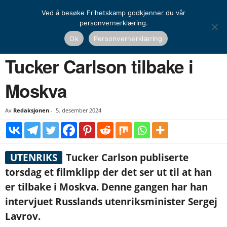
Ved å besøke Frihetskamp godkjenner du vår
personvernerklæring.
Hjem
Nyheter
Tucker Carlson tilbake i Moskva
Ok
Personvernerklæring
NYHETER
UTENRIKS
Tucker Carlson tilbake i
Moskva
Av
Redaksjonen
-
5. desember 2024
UTENRIKS
Tucker Carlson publiserte
torsdag et filmklipp der det ser ut til at han
er tilbake i Moskva. Denne gangen har han
intervjuet Russlands utenriksminister Sergej
Lavrov.