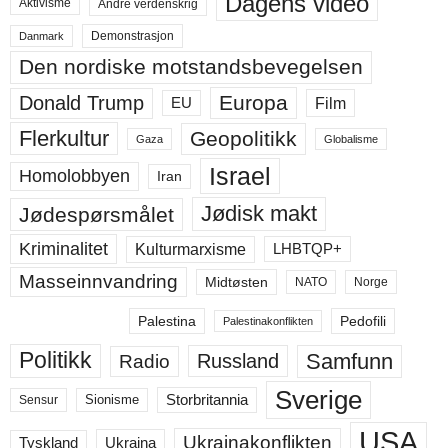
Dagens video
Aktivisme
Andre verdenskrig
Demonstrasjon
Danmark
Den nordiske motstandsbevegelsen
Europa
Donald Trump
Film
EU
Flerkultur
Geopolitikk
Gaza
Globalisme
Israel
Homolobbyen
Iran
Jødisk makt
Jødespørsmålet
Kriminalitet
LHBTQP+
Kulturmarxisme
Masseinnvandring
Midtøsten
NATO
Norge
Palestina
Pedofili
Palestinakonflikten
Politikk
Samfunn
Russland
Radio
Sverige
Storbritannia
Sensur
Sionisme
USA
Ukrainakonflikten
Ukraina
Tyskland