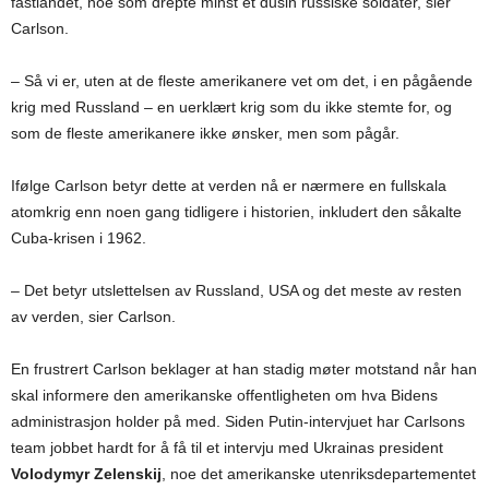
fastlandet, noe som drepte minst et dusin russiske soldater, sier
Carlson.
– Så vi er, uten at de fleste amerikanere vet om det, i en pågående
krig med Russland – en uerklært krig som du ikke stemte for, og
som de fleste amerikanere ikke ønsker, men som pågår.
Ifølge Carlson betyr dette at verden nå er nærmere en fullskala
atomkrig enn noen gang tidligere i historien, inkludert den såkalte
Cuba-krisen i 1962.
– Det betyr utslettelsen av Russland, USA og det meste av resten
av verden, sier Carlson.
En frustrert Carlson beklager at han stadig møter motstand når han
skal informere den amerikanske offentligheten om hva Bidens
administrasjon holder på med. Siden Putin-intervjuet har Carlsons
team jobbet hardt for å få til et intervju med Ukrainas president
Volodymyr Zelenskij
, noe det amerikanske utenriksdepartementet