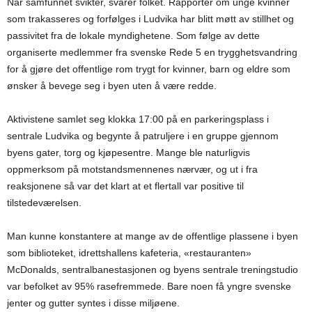
Når samfunnet svikter, svarer folket. Rapporter om unge kvinner
som trakasseres og forfølges i Ludvika har blitt møtt av stillhet og
passivitet fra de lokale myndighetene. Som følge av dette
organiserte medlemmer fra svenske Rede 5 en trygghetsvandring
for å gjøre det offentlige rom trygt for kvinner, barn og eldre som
ønsker å bevege seg i byen uten å være redde.
Aktivistene samlet seg klokka 17:00 på en parkeringsplass i
sentrale Ludvika og begynte å patruljere i en gruppe gjennom
byens gater, torg og kjøpesentre. Mange ble naturligvis
oppmerksom på motstandsmennenes nærvær, og ut i fra
reaksjonene så var det klart at et flertall var positive til
tilstedeværelsen.
Man kunne konstantere at mange av de offentlige plassene i byen
som biblioteket, idrettshallens kafeteria, «restauranten»
McDonalds, sentralbanestasjonen og byens sentrale treningstudio
var befolket av 95% rasefremmede. Bare noen få yngre svenske
jenter og gutter syntes i disse miljøene.