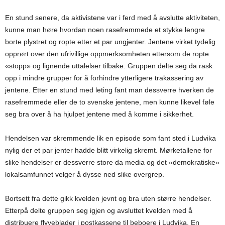
En stund senere, da aktivistene var i ferd med å avslutte aktiviteten,
kunne man høre hvordan noen rasefremmede et stykke lengre
borte plystret og ropte etter et par ungjenter. Jentene virket tydelig
opprørt over den ufrivillige oppmerksomheten ettersom de ropte
«stopp» og lignende uttalelser tilbake. Gruppen delte seg da rask
opp i mindre grupper for å forhindre ytterligere trakassering av
jentene. Etter en stund med leting fant man dessverre hverken de
rasefremmede eller de to svenske jentene, men kunne likevel føle
seg bra over å ha hjulpet jentene med å komme i sikkerhet.
Hendelsen var skremmende lik en episode som fant sted i Ludvika
nylig der et par jenter hadde blitt virkelig skremt. Mørketallene for
slike hendelser er dessverre store da media og det «demokratiske»
lokalsamfunnet velger å dysse ned slike overgrep.
Bortsett fra dette gikk kvelden jevnt og bra uten større hendelser.
Etterpå delte gruppen seg igjen og avsluttet kvelden med å
distribuere flyveblader i postkassene til beboere i Ludvika. En