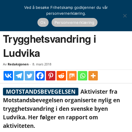
Ved å besøke Frihetskamp godkjenner du vår
personvernerklæring.
Hjem
Nasjonal kamp
Aktivisme
Trygghetsvandring i Ludvika
Ok
Personvernerklæring
NASJONAL KAMP
AKTIVISME
NYHETER
NORDEN
Trygghetsvandring i
Ludvika
Av
Redaksjonen
-
8. mars 2018
MOTSTANDSBEVEGELSEN
Aktivister fra
Motstandsbevegelsen organiserte nylig en
trygghetsvandring i den svenske byen
Ludvika. Her følger en rapport om
aktiviteten.