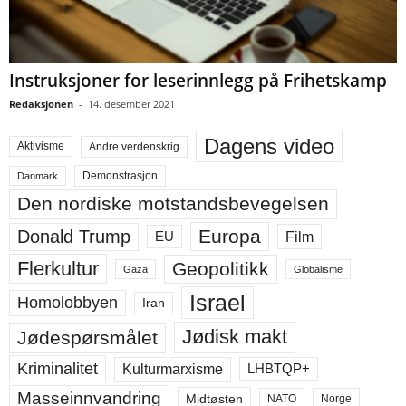
Instruksjoner for leserinnlegg på Frihetskamp
Redaksjonen
-
14. desember 2021
Dagens video
Aktivisme
Andre verdenskrig
Demonstrasjon
Danmark
Den nordiske motstandsbevegelsen
Europa
Donald Trump
Film
EU
Flerkultur
Geopolitikk
Gaza
Globalisme
Israel
Homolobbyen
Iran
Jødisk makt
Jødespørsmålet
Kriminalitet
LHBTQP+
Kulturmarxisme
Masseinnvandring
Midtøsten
NATO
Norge