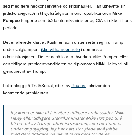
seg med flere neokonservative og krigshauker. Han utnevnte sin
jødiske svigersønn til sjefsrådgiver, mens republikaneren
Mike
Pompeo
fungerte som både utenriksminister og CIA-direktør i hans
periode.
Det er allerede klart at Kushner, som distanserte seg fra Trump
under valgkampen,
ikke vil ha noen rolle
i den neste
administrasjonen. Det er også klart at hverken Mike Pompeo eller
den tidligere presidentkandidaten og diplomaten Nikki Haley vil bli
gjenutnevnt av Trump.
I et innlegg på TruthSocial, sitert av
Reuters
, skriver den
kommende presidenten
Jeg kommer ikke til å invitere tidligere ambassadør Nikki
Haley eller tidligere utenriksminister Mike Pompeo til å
bli en del av Trump-administrasjonen, som for tiden er
under oppbygging. Jeg har hatt stor glede av å jobbe
med dem tidligere, og jeg vil takke dem for deres