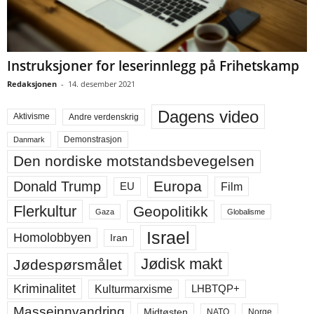
Instruksjoner for leserinnlegg på Frihetskamp
Redaksjonen
-
14. desember 2021
Dagens video
Aktivisme
Andre verdenskrig
Demonstrasjon
Danmark
Den nordiske motstandsbevegelsen
Europa
Donald Trump
Film
EU
Flerkultur
Geopolitikk
Gaza
Globalisme
Israel
Homolobbyen
Iran
Jødisk makt
Jødespørsmålet
Kriminalitet
LHBTQP+
Kulturmarxisme
Masseinnvandring
Midtøsten
NATO
Norge