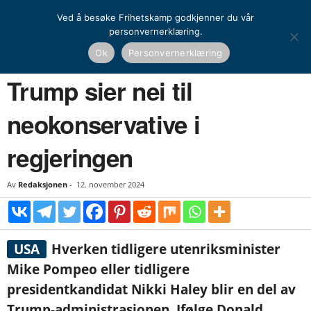
Ved å besøke Frihetskamp godkjenner du vår
personvernerklæring.
Hjem
Nyheter
Trump sier nei til neokonservative i regjeringen
Ok
Personvernerklæring
NYHETER
UTENRIKS
Trump sier nei til
neokonservative i
regjeringen
Av
Redaksjonen
-
12. november 2024
USA
Hverken tidligere utenriksminister
Mike Pompeo eller tidligere
presidentkandidat Nikki Haley blir en del av
Trump-administrasjonen. Ifølge Donald