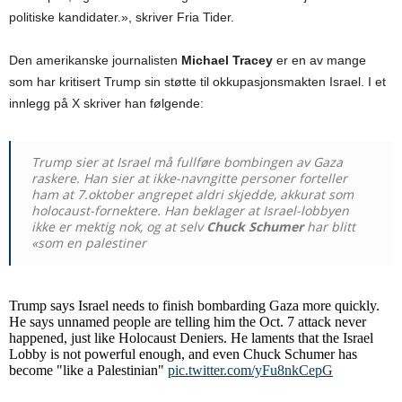
politiske kandidater.», skriver Fria Tider.
Den amerikanske journalisten
Michael Tracey
er en av mange
som har kritisert Trump sin støtte til okkupasjonsmakten Israel. I et
innlegg på X skriver han følgende:
Trump sier at Israel må fullføre bombingen av Gaza
raskere. Han sier at ikke-navngitte personer forteller
ham at 7.oktober angrepet aldri skjedde, akkurat som
holocaust-fornektere. Han beklager at Israel-lobbyen
ikke er mektig nok, og at selv
Chuck Schumer
har blitt
«som en palestine
r
Trump says Israel needs to finish bombarding Gaza more quickly.
He says unnamed people are telling him the Oct. 7 attack never
happened, just like Holocaust Deniers. He laments that the Israel
Lobby is not powerful enough, and even Chuck Schumer has
become "like a Palestinian"
pic.twitter.com/yFu8nkCepG