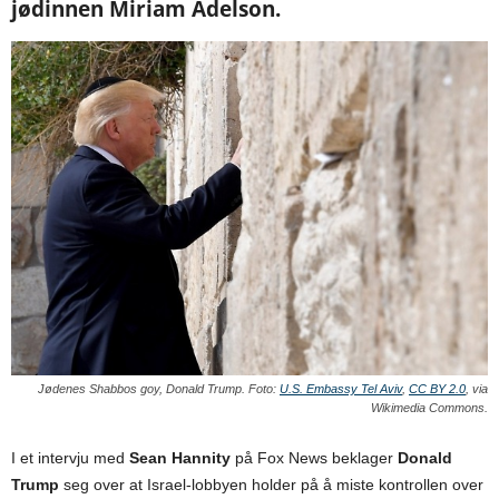
jødinnen Miriam Adelson.
Jødenes Shabbos goy, Donald Trump. Foto:
U.S. Embassy Tel Aviv
,
CC BY 2.0
, via
Wikimedia Commons.
I et intervju med
Sean Hannity
på Fox News beklager
Donald
Trump
seg over at Israel-lobbyen holder på å miste kontrollen over