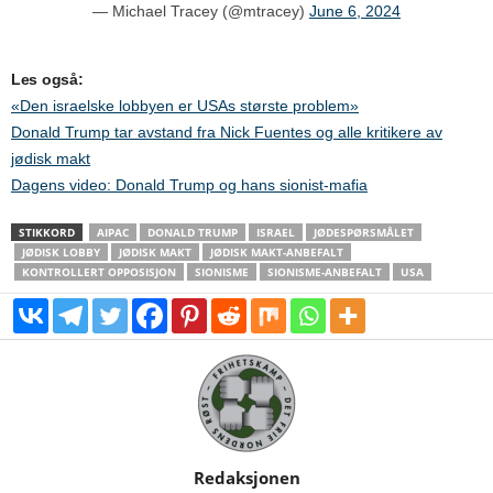
— Michael Tracey (@mtracey)
June 6, 2024
Les også:
«Den israelske lobbyen er USAs største problem»
Donald Trump tar avstand fra Nick Fuentes og alle kritikere av
jødisk makt
Dagens video: Donald Trump og hans sionist-mafia
STIKKORD
AIPAC
DONALD TRUMP
ISRAEL
JØDESPØRSMÅLET
JØDISK LOBBY
JØDISK MAKT
JØDISK MAKT-ANBEFALT
KONTROLLERT OPPOSISJON
SIONISME
SIONISME-ANBEFALT
USA
Redaksjonen