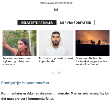
https://www.frihetskamp.no
RELATERTE ARTIKLER
MER FRA FORFATTER
Peralta rev dommen i
Foxtrot-topp livstidsdømt
Brannen i Hellas ble
stykker og hilste med
i hjemlandet
forårsaket av gnister fra
strak arm
en vindkraftkabel
Retningslinjer for kommentarfelet
Kommentarer er ikke redaksjonelt materiale. Man er selv ansvarlig for
det man skriver i kommentarfeltet.