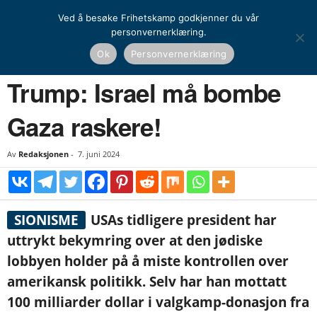
Ved å besøke Frihetskamp godkjenner du vår
personvernerklæring.
Hjem
Nyheter
Trump: Israel må bombe Gaza raskere!
Ok
Personvernerklæring
NYHETER
UTENRIKS
Trump: Israel må bombe
Gaza raskere!
Av
Redaksjonen
-
7. juni 2024
SIONISME
USAs tidligere president har
uttrykt bekymring over at den jødiske
lobbyen holder på å miste kontrollen over
amerikansk politikk. Selv har han mottatt
100 milliarder dollar i valgkamp-donasjon fra