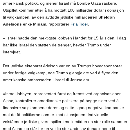
amerikansk politikk, og mener Israel må bombe Gaza raskere.
Utspillet kommer etter å ha mottatt 100 milliarder dollar i donasjon
til valgkampen, av den avdøde jødiske milliardæren
Sheldon
Adelsons
enke
Miriam
, rapporterer
Fria Tider
.
– Israel hadde den mektigste lobbyen i landet for 15 år siden. I dag
har ikke Israel den støtten de trenger, hevder Trump under
intervjuet.
Det jødiske ekteparet Adelson var en av Trumps hovedsponsorer
under forrige valgkamp, noe Trump gjengjeldte ved å flytte den
amerikanske ambassaden i Israel til Jerusalem.
«Israel-lobbyen, representert først og fremst ved organisasjonen
Aipac, kontrollerer amerikanske politikere på begge sider ved å
finansiere valgkampene deres og sette i gang negative kampanjer
mot de få politikerne som er imot situasjonen. Individuelle
velstående jødiske givere spiller i mellomtiden en stor rolle sammen
med Aipac, og står for en veldig stor andel av donasjonene til