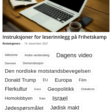
Instruksjoner for leserinnlegg på Frihetskamp
Redaksjonen
-
14. desember 2021
Dagens video
Aktivisme
Andre verdenskrig
Demonstrasjon
Danmark
Den nordiske motstandsbevegelsen
Europa
Donald Trump
Film
EU
Flerkultur
Geopolitikk
Gaza
Globalisme
Israel
Homolobbyen
Iran
Jødisk makt
Jødespørsmålet