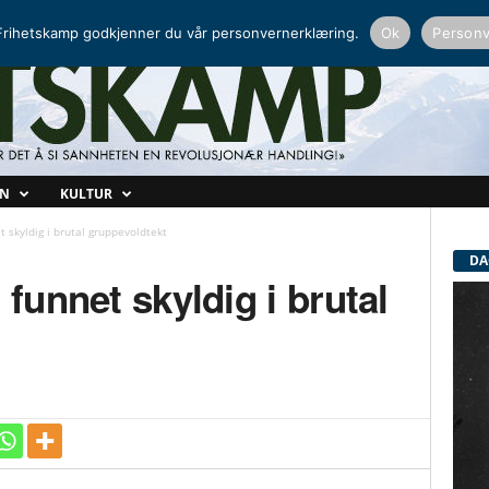
NORDISK RADIO
PEERTUBE
rihetskamp godkjenner du vår personvernerklæring.
Ok
Personv
ON
KULTUR
t skyldig i brutal gruppevoldtekt
DA
 funnet skyldig i brutal