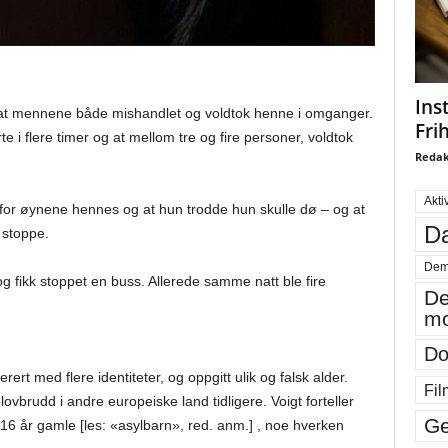
Ins
r at mennene både mishandlet og voldtok henne i omganger.
Fri
 i flere timer og at mellom tre og fire personer, voldtok
Redak
Akti
 for øynene hennes og at hun trodde hun skulle dø – og at
Da
stoppe.
Dem
, og fikk stoppet en buss. Allerede samme natt ble fire
De
mo
Do
rt med flere identiteter, og oppgitt ulik og falsk alder.
Fil
ovbrudd i andre europeiske land tidligere. Voigt forteller
Ge
 år gamle [les: «asylbarn», red. anm.] , noe hverken