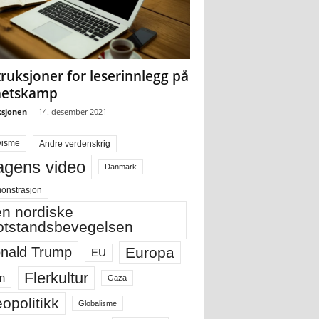
truksjoner for leserinnlegg på
hetskamp
sjonen
-
14. desember 2021
visme
Andre verdenskrig
gens video
Danmark
onstrasjon
n nordiske
tstandsbevegelsen
Europa
nald Trump
EU
Flerkultur
m
Gaza
opolitikk
Globalisme