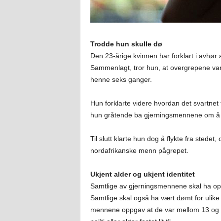
Trodde hun skulle dø
Den 23-årige kvinnen har forklart i avhø
Sammenlagt, tror hun, at overgrepene varte
henne seks ganger.
Hun forklarte videre hvordan det svartnet
hun gråtende ba gjerningsmennene om å 
Til slutt klarte hun dog å flykte fra stedet
nordafrikanske menn pågrepet.
Ukjent alder og ukjent identitet
Samtlige av gjerningsmennene skal ha opere
Samtlige skal også ha vært dømt for ulike l
mennene oppgav at de var mellom 13 og 16