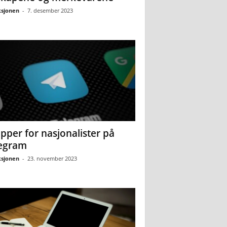
sjonen
-
7. desember 2023
pper for nasjonalister på
egram
sjonen
-
23. november 2023