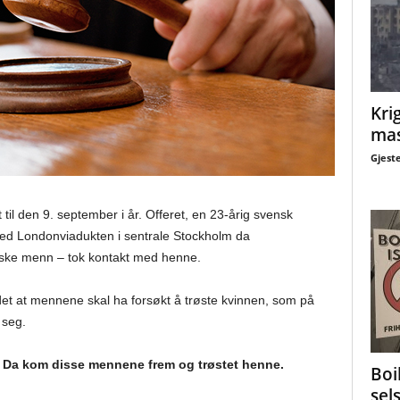
Krig
mas
Gjest
til den 9. september i år. Offeret, en 23-årig svensk
ved Londonviadukten i sentrale Stockholm da
ske menn – tok kontakt med henne.
ladet at mennene skal ha forsøkt å trøste kvinnen, som på
 seg.
er. Da kom disse mennene frem og trøstet henne.
Boi
sel