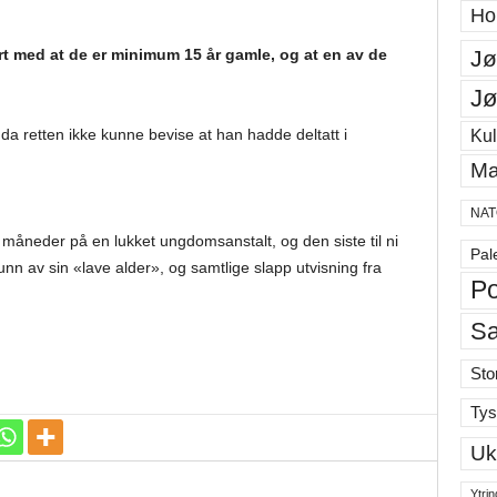
Ho
Jø
rt med at de er minimum 15 år gamle, og at en av de
Jø
 da retten ikke kunne bevise at han hadde deltatt i
Kul
Ma
NAT
måneder på en lukket ungdomsanstalt, og den siste til ni
Pal
unn av sin «lave alder», og samtlige slapp utvisning fra
Po
S
Sto
Tys
Uk
Ytrin