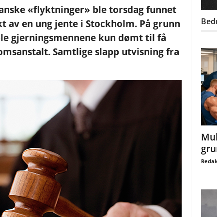
anske «flyktninger» ble torsdag funnet
Bed
kt av en ung jente i Stockholm. På grunn
 ble gjerningsmennene kun dømt til få
sanstalt. Samtlige slapp utvisning fra
Mul
gru
Redak