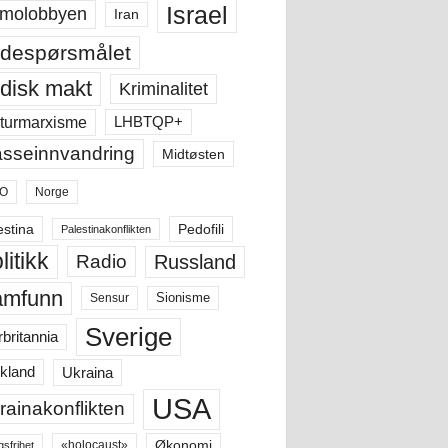
Israel
molobbyen
Iran
despørsmålet
disk makt
Kriminalitet
LHBTQP+
turmarxisme
sseinnvandring
Midtøsten
O
Norge
estina
Pedofili
Palestinakonflikten
litikk
Russland
Radio
amfunn
Sensur
Sionisme
Sverige
rbritannia
Ukraina
kland
USA
rainakonflikten
Økonomi
«holocaust»
gsfrihet