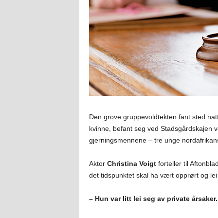
Den grove gruppevoldtekten fant sted natt 
kvinne, befant seg ved Stadsgårdskajen 
gjerningsmennene – tre unge nordafrikan
Aktor
Christina Voigt
forteller til Aftonb
det tidspunktet skal ha vært opprørt og lei
– Hun var litt lei seg av private årsak