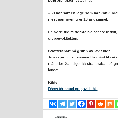
politi eller aktor festet lit til.
– Vi har hatt en lege som har konklude
mest sannsynlig er 18 år gammel.
En av de fire mistenkte ble senere løslatt,
gruppevoldtekten.
Strafferabatt på grunn av lav alder
To av gjerningsmennene ble dømt til seks 
måneder. Samtlige fikk strafferabatt på gr
landet.
Kilde:
Döms för brutal gruppvåldtäkt