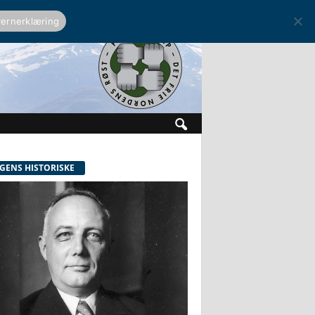
ernerklæring
GENS HISTORISKE