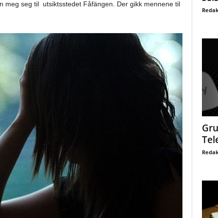
n meg seg til utsiktsstedet Fåfängen. Der gikk mennene til
Redak
Gru
Tel
Redak