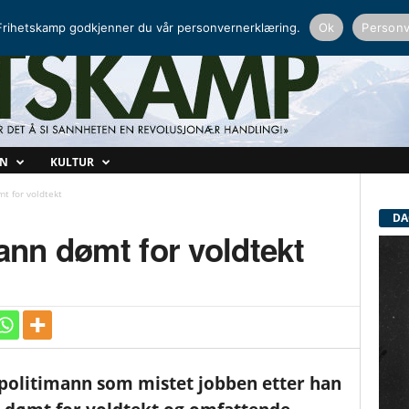
NORDISK RADIO
PEERTUBE
rihetskamp godkjenner du vår personvernerklæring.
Ok
Personv
ON
KULTUR
mt for voldtekt
DA
mann dømt for voldtekt
 politimann som mistet jobben etter han