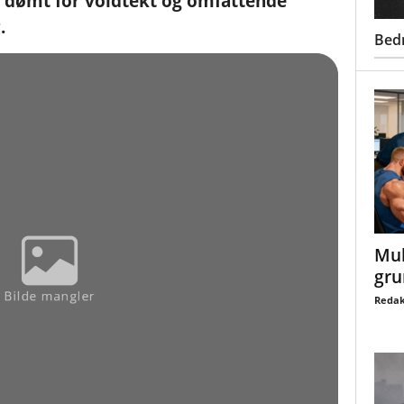
å dømt for voldtekt og omfattende
.
Bed
Mul
gru
Redak