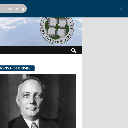
ernerklæring
GENS HISTORISKE