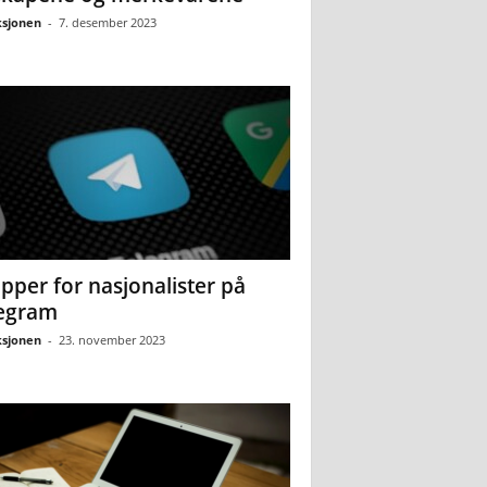
sjonen
-
7. desember 2023
pper for nasjonalister på
egram
sjonen
-
23. november 2023