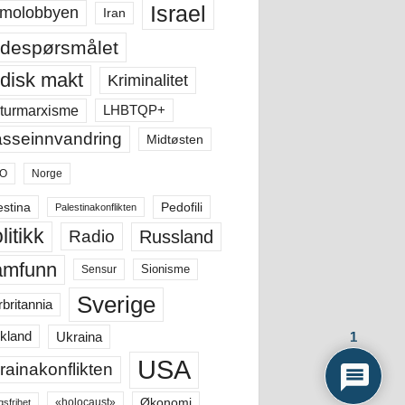
Israel
molobbyen
Iran
despørsmålet
disk makt
Kriminalitet
LHBTQP+
turmarxisme
sseinnvandring
Midtøsten
O
Norge
estina
Pedofili
Palestinakonflikten
litikk
Russland
Radio
amfunn
Sensur
Sionisme
Sverige
rbritannia
Ukraina
1
kland
USA
rainakonflikten
Økonomi
«holocaust»
gsfrihet