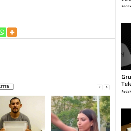
Redak
Gru
Tel
ATTER
Redak