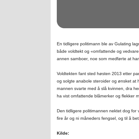
En tidligere politimann ble av Gulating la
både voldtekt og «omfattende og vedvaren
annen samboer, noe som medførte at han 
Voldtekten fant sted høsten 2013 etter p
og solgte anabole steroider og ønsket at 
mannen svarte med å slå kvinnen, dra henn
ha vist omfattende blåmerker og flekker 
Den tidligere politimannen nektet dog for v
fire år og ni måneders fengsel, og til å be
Kilde: