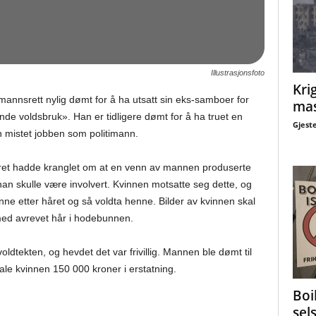
Illustrasjonsfoto
Krig
gmannsrett nylig dømt for å ha utsatt sin eks-samboer for
mas
de voldsbruk». Han er tidligere dømt for å ha truet en
Gjest
mistet jobben som politimann.
aret hadde kranglet om at en venn av mannen produserte
han skulle være involvert. Kvinnen motsatte seg dette, og
e etter håret og så voldta henne. Bilder av kvinnen skal
med avrevet hår i hodebunnen.
oldtekten, og hevdet det var frivillig. Mannen ble dømt til
tale kvinnen 150 000 kroner i erstatning.
Boi
sel