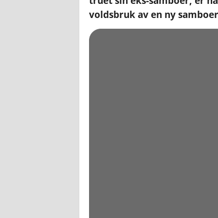
truet sin eks-samboer, er n
voldsbruk av en ny samboer