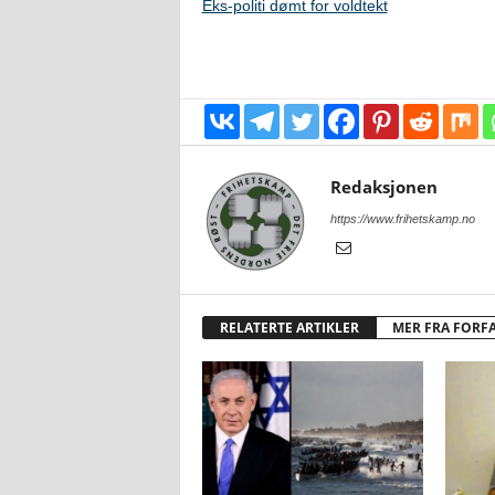
Eks-politi dømt for voldtekt
Redaksjonen
https://www.frihetskamp.no
RELATERTE ARTIKLER
MER FRA FORF