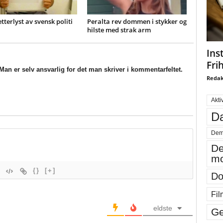
etterlyst av svensk politi
Peralta rev dommen i stykker og
hilste med strak arm
Ins
Fri
an er selv ansvarlig for det man skriver i kommentarfeltet.
Redak
Akti
Da
Dem
De
mo
{}
[+]
Do
Fil
eldste
Ge