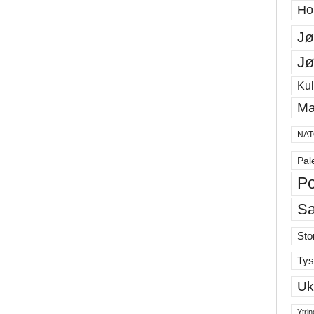
Ho
Jø
Jø
Kul
Ma
NAT
Pal
Po
S
Sto
Tys
Uk
Ytrin