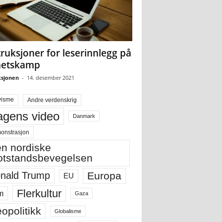
truksjoner for leserinnlegg på
hetskamp
sjonen
-
14. desember 2021
visme
Andre verdenskrig
gens video
Danmark
onstrasjon
n nordiske
tstandsbevegelsen
Europa
nald Trump
EU
Flerkultur
m
Gaza
opolitikk
Globalisme